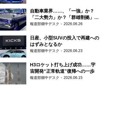
自動車業界……、「一強」か？
「二大勢力」か？「群雄割拠」
か？
報道部畑中デスク
2026.06.26
日産、小型SUVの投入で再建への
はずみとなるか
報道部畑中デスク
2026.06.23
H3ロケット打ち上げ成功……宇
宙開発“正常軌道”復帰への一歩
報道部畑中デスク
2026.06.15