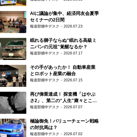
AIに議論が集中、経済同友会夏季
セミナーの2日間
報道部畑中デスク
2026.07.23
眠れる獅子ならぬ“眠れる高級ミ
ニバンの元祖”覚醒なるか？
報道部畑中デスク
2026.07.17
その手があったか！ 自動車産業
とロボット産業の融合
報道部畑中デスク
2026.07.15
再び偉業達成！ 探査機「はやぶ
さ2」、第二の“人生”粛々とこな
す
報道部畑中デスク
2026.07.07
極論御免！バリューチェーン戦略
の対抗馬は？
報道部畑中デスク
2026.07.02