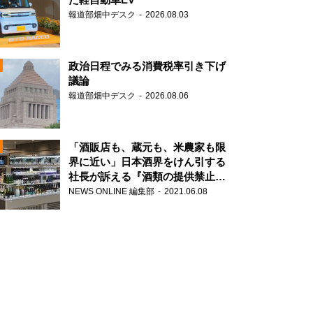
報道部畑中デスク
2026.08.03
政治日程でみる消費税率引き下げ
議論
報道部畑中デスク
2026.08.06
N
「酒販店も、蔵元も、米農家も限
界に近い」日本酒界をけん引する
社長が訴える『酒類の提供禁止』
N
策の大打撃
NEWS ONLINE 編集部
2021.06.08