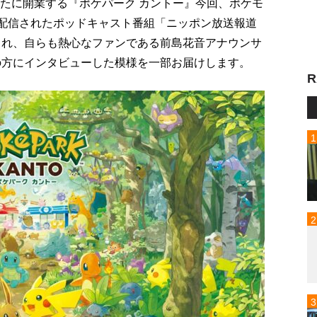
新たに開業する『ポケパーク カントー』今回、ポケモ
に配信されたポッドキャスト番組「ニッポン放送報道
生まれ、自らも熱心なファンである前島花音アナウンサ
の方にインタビューした模様を一部お届けします。
R