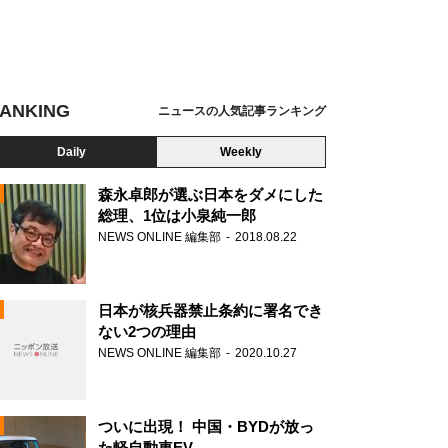
ANKING
ニュースの人気記事ランキング
Daily
Weekly
森永卓郎が選ぶ日本をダメにした
総理、1位は小泉純一郎
NEWS ONLINE 編集部
2018.08.22
N
日本が核兵器禁止条約に署名でき
ない2つの理由
NEWS ONLINE 編集部
2020.10.27
ついに出現！ 中国・BYDが放っ
た軽自動車EV