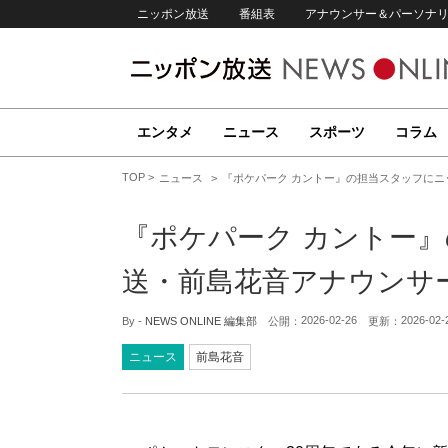
ニッポン放送
番組表
アナウンサー＆パーソナ
エンタメ
ニュース
スポーツ
コラム
TOP
ニュース
『ポケパーク カントー』の担当スタッフに
『ポケパーク カントー
送・前島花音アナウンサ
2026-02-26
2026-02-
By -
NEWS ONLINE 編集部
公開：
更新：
ニュース
前島花音