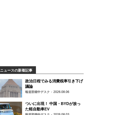
ニュースの新着記事
政治日程でみる消費税率引き下げ
議論
報道部畑中デスク
2026.08.06
ついに出現！ 中国・BYDが放っ
た軽自動車EV
報道部畑中デスク
2026.08.03