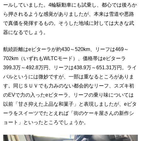
ールしていました。4輪駆動車にも試乗し、都心では後ろか
ら押されるような感覚がありましたが、本来は雪道や悪路
で真価を発揮するもの。そうした地域に対しては大きな武
器になるでしょう。
航続距離はeビターラが約430～520km、リーフは469～
702km（いずれもWLTCモード）、価格帯はeビターラ
399.3万～492.8万円、リーフは438.9万～651.31万円。ライ
バルというには微妙ですが、一部は重なるところがありま
す。同じＳＵＶでも力みのない都会的なリーフ、スズキ初
のEVで力の入ったeビターラ、リーフの乗り味については
以前「甘さ抑えた上品な和菓子」と表現しましたが、eビタ
ーラをスイーツでたとえれば「街のケーキ屋さんの新作シ
ョート」といったところでしょうか。