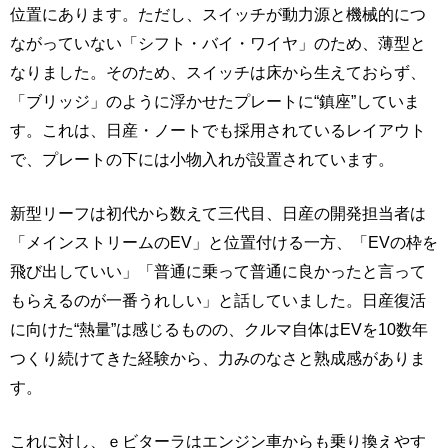
位置にあります。ただし、スイッチが動力源と機械的につ
ながっていない「シフト・バイ・ワイヤ」のため、薄型と
なりました。そのため、スイッチは床から生えておらず、
「ブリッジ」のように浮かせたプレートに“鎮座”していま
す。これは、日産・ノートでも採用されているレイアウト
で、プレートの下には小物入れが設置されています。
新型リーフは初代から数えて三代目、日産の開発担当者は
「メインストリームのEV」と位置付ける一方、「EVの枠を
飛び出していい」「普通に乗って普通に良かったと言って
もらえるのが一番うれしい」と話していました。日産復活
に向けた“熱量”は感じるものの、クルマ自体はEVを10数年
つくり続けてきた経験から、力みのなさと熟成感がありま
す。
これに対し、ｅビターラはエンジン車からも乗り換えやす