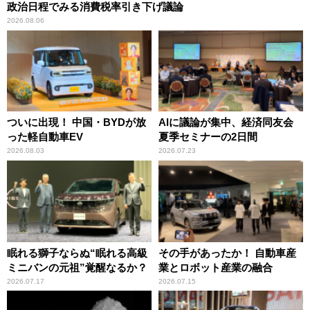
政治日程でみる消費税率引き下げ議論
2026.08.06
ついに出現！ 中国・BYDが放
AIに議論が集中、経済同友会
った軽自動車EV
夏季セミナーの2日間
2026.08.03
2026.07.23
眠れる獅子ならぬ“眠れる高級
その手があったか！ 自動車産
ミニバンの元祖”覚醒なるか？
業とロボット産業の融合
2026.07.17
2026.07.15