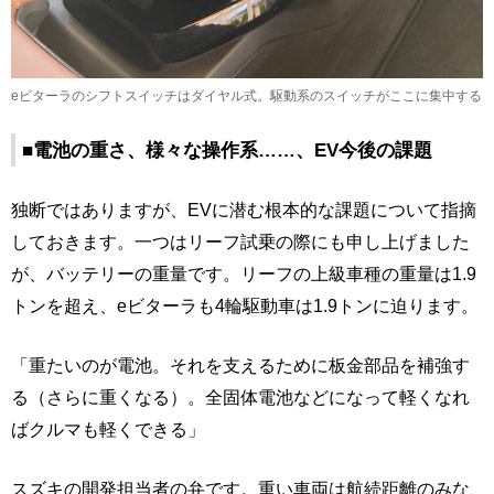
eビターラのシフトスイッチはダイヤル式。駆動系のスイッチがここに集中する
■電池の重さ、様々な操作系……、EV今後の課題
独断ではありますが、EVに潜む根本的な課題について指摘
しておきます。一つはリーフ試乗の際にも申し上げました
が、バッテリーの重量です。リーフの上級車種の重量は1.9
トンを超え、eビターラも4輪駆動車は1.9トンに迫ります。
「重たいのが電池。それを支えるために板金部品を補強す
る（さらに重くなる）。全固体電池などになって軽くなれ
ばクルマも軽くできる」
スズキの開発担当者の弁です。重い車両は航続距離のみな