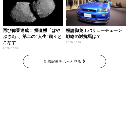
再び偉業達成！ 探査機「はや
極論御免！バリューチェーン
ぶさ2」、第二の“人生”粛々と
戦略の対抗馬は？
こなす
2026.07.02
2026.07.07
新着記事をもっと見る