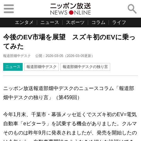
エンタメ
ニュース
スポーツ
コラム
ライフ
今後のEV市場を展望 スズキ初のEVに乗っ
てみた
報道部畑中デスク
公開：
2026-03-05
（
2026-03-05
更新）
ニュース
報道部畑中デスク
報道部畑中デスクの独り言
ニッポン放送報道部畑中デスクのニュースコラム「報道部
畑中デスクの独り言」（第459回）
今年1月末、千葉市・幕張メッセ近くでスズキ初のEV=電気
自動車「eビターラ」を試乗する機会がありました。クルマ
そのものは昨年9月に発表されましたが、発売を開始したの