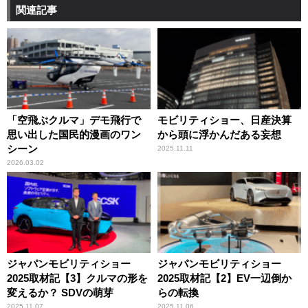
関連記事
「空飛ぶクルマ」デモ飛行で
モビリティショー、日産決算
思い出した国民的漫画のワン
から頭に浮かんだある妄想
シーン
2025.11.11
2026.03.02
ジャパンモビリティショー
ジャパンモビリティショー
2025取材記【3】クルマの形を
2025取材記【2】EV一辺倒か
変えるか？ SDVの萌芽
らの転換
2025.11.07
2025.11.06