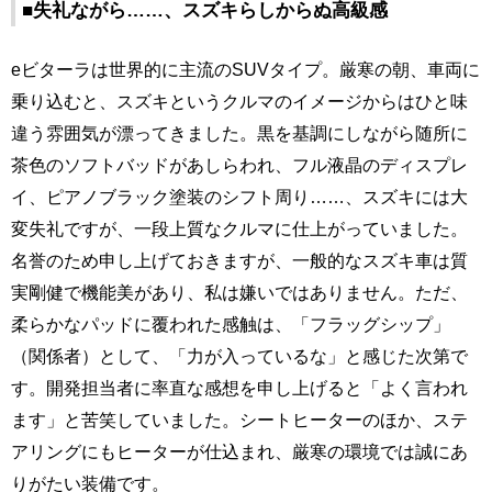
■失礼ながら……、スズキらしからぬ高級感
eビターラは世界的に主流のSUVタイプ。厳寒の朝、車両に
乗り込むと、スズキというクルマのイメージからはひと味
違う雰囲気が漂ってきました。黒を基調にしながら随所に
茶色のソフトバッドがあしらわれ、フル液晶のディスプレ
イ、ピアノブラック塗装のシフト周り……、スズキには大
変失礼ですが、一段上質なクルマに仕上がっていました。
名誉のため申し上げておきますが、一般的なスズキ車は質
実剛健で機能美があり、私は嫌いではありません。ただ、
柔らかなパッドに覆われた感触は、「フラッグシップ」
（関係者）として、「力が入っているな」と感じた次第で
す。開発担当者に率直な感想を申し上げると「よく言われ
ます」と苦笑していました。シートヒーターのほか、ステ
アリングにもヒーターが仕込まれ、厳寒の環境では誠にあ
りがたい装備です。