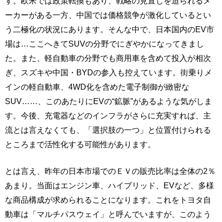
す。欧米では政策転換もあり、戦略の見直しを迫られるメ
ーカーがある一方、中国では価格競争が激化しているとい
う二極化の状況にあります。そんな中で、日本国内のEV市
場は…ここへきてSUVの分野でにぎやかになってきまし
た。また、軽自動車の分野でも商用車を含めて投入が相次
ぎ、スズキや中国・BYDの参入も控えています。街乗りメ
インの軽自動車、4WD化を含めた電子制御が緻密な
SUV……、このあたりにEVの“鉱脈”があるような気がしま
す。今後、充電器などのインフラがさらに充実すれば、主
流とは言えなくても、「選択肢の一つ」と位置付けられる
ところまで活性化する可能性があります。
とは言え、昨年の日本市場でのＥＶの販売比率は全体の2％
あまり。当面はエンジン車、ハイブリッド、EVなど、多様
な商品構成が求められることになります。これをトヨタ自
動車は「マルチパスウェイ」と呼んでいますが、このよう