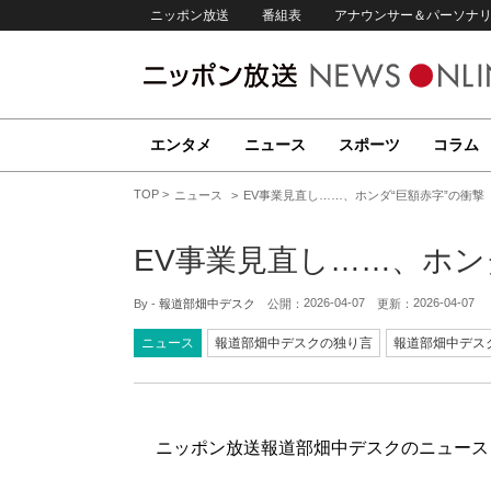
ニッポン放送
番組表
アナウンサー＆パーソナ
エンタメ
ニュース
スポーツ
コラム
TOP
ニュース
EV事業見直し……、ホンダ“巨額赤字”の衝撃
EV事業見直し……、ホン
2026-04-07
2026-04-07
By -
報道部畑中デスク
公開：
更新：
ニュース
報道部畑中デスクの独り言
報道部畑中デス
ニッポン放送報道部畑中デスクのニュース