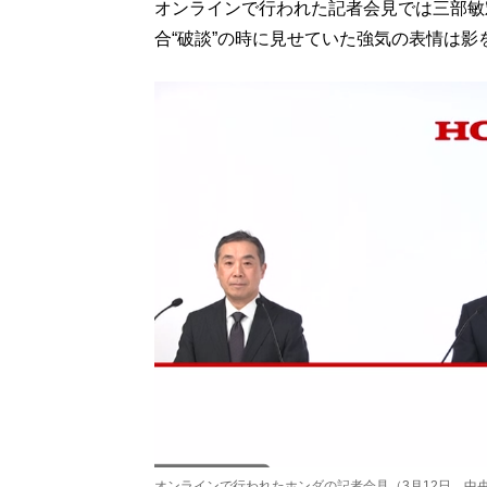
オンラインで行われた記者会見では三部敏
合“破談”の時に見せていた強気の表情は影
オンラインで行われたホンダの記者会見（3月12日 中