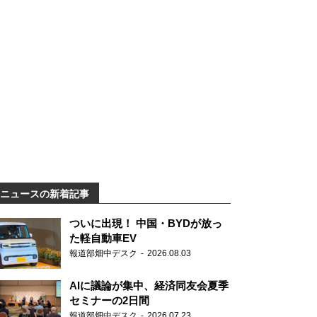
ニュースの新着記事
ついに出現！ 中国・BYDが放っ
た軽自動車EV
報道部畑中デスク
2026.08.03
AIに議論が集中、経済同友会夏季
セミナーの2日間
報道部畑中デスク
2026.07.23