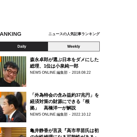
ANKING
ニュースの人気記事ランキング
Daily
Weekly
森永卓郎が選ぶ日本をダメにした
総理、1位は小泉純一郎
NEWS ONLINE 編集部
2018.08.22
N
「外為特会の含み益約37兆円」を
経済対策の財源にできる「根
拠」 高橋洋一が解説
NEWS ONLINE 編集部
2022.10.12
亀井静香が言及『高市早苗氏は初
の女性総理になる可能性がある』