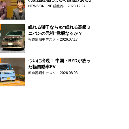
NEWS ONLINE 編集部
2023.12.27
眠れる獅子ならぬ“眠れる高級ミ
ニバンの元祖”覚醒なるか？
報道部畑中デスク
2026.07.17
N
ついに出現！ 中国・BYDが放っ
た軽自動車EV
報道部畑中デスク
2026.08.03
N