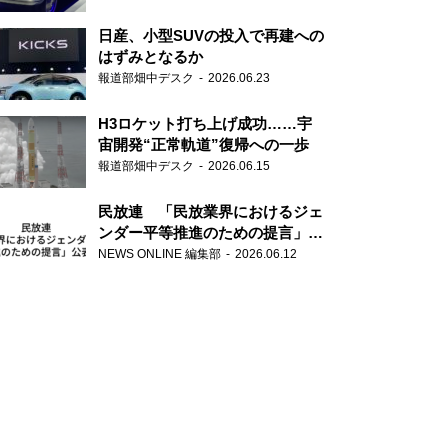
日産、小型SUVの投入で再建への
はずみとなるか
報道部畑中デスク
2026.06.23
H3ロケット打ち上げ成功……宇
宙開発“正常軌道”復帰への一歩
報道部畑中デスク
2026.06.15
民放連 「民放業界におけるジェ
ンダー平等推進のための提言」を
公表
NEWS ONLINE 編集部
2026.06.12