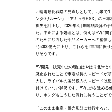
四輪電動化戦略の見直しとして、北米で生産
ンダ0サルーン」「アキュラRSX」の三
損失を計上し、2026年3月期連結決算の
た。中止による処理とは、例えばEVに関
のために尽力した部品メーカーへの補償も含
兆5000億円に上り、これらを2年間に振
りそうです。
EV開発・販売中止の理由はやはり北米と
廃止されたことで市場成長のスピードが頭
大し、ライバルの製品投入のスピードは想
付けていない状況です。EVに歩を進める
り、ホンダもこうした流れに抗うことがで
「このまま生産・販売形態に移行すると、