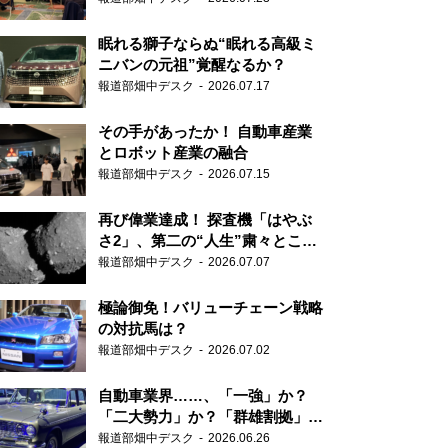
眠れる獅子ならぬ“眠れる高級ミ
ニバンの元祖”覚醒なるか？
報道部畑中デスク
2026.07.17
その手があったか！ 自動車産業
とロボット産業の融合
報道部畑中デスク
2026.07.15
再び偉業達成！ 探査機「はやぶ
さ2」、第二の“人生”粛々とこな
す
報道部畑中デスク
2026.07.07
極論御免！バリューチェーン戦略
の対抗馬は？
報道部畑中デスク
2026.07.02
自動車業界……、「一強」か？
「二大勢力」か？「群雄割拠」
か？
報道部畑中デスク
2026.06.26