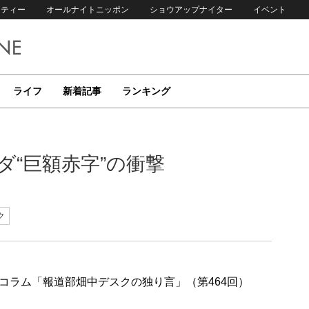
リティー
オールナイトニッポン
ショウアップナイター
イベント
ライフ
新着記事
ランキング
ダ“巨額赤字”の衝撃
ク
コラム「報道部畑中デスクの独り言」（第464回）