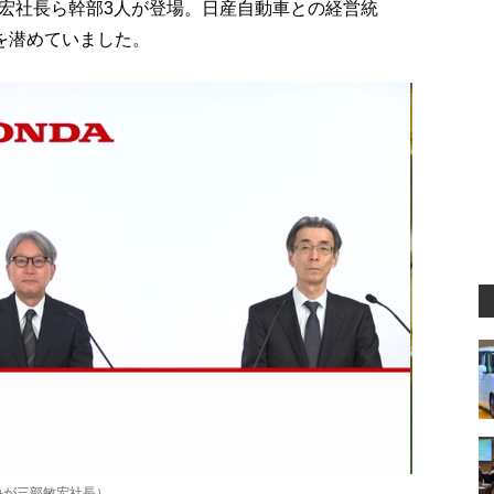
宏社長ら幹部3人が登場。日産自動車との経営統
を潜めていました。
央が三部敏宏社長）