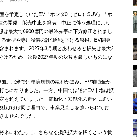
を予定していたEV「ホンダ0（ゼロ）SUV」「ホ
車種の開発・販売中止を発表。中止に伴う処理により
予想は最大で6900億円の最終赤字に下方修正されまし
する金型や専用設備の評価額を下げる減損、EV開発
まれます。2027年3月期とあわせると損失は最大2
り分けるため、次期2027年度の決算も厳しいものにな
中国。北米では環境規制の緩和が進み、EV補助金が
打ちになりました。一方、中国では逆にEV市場は拡
定を超えていました。電動化・知能化の進化に追い
他社はほぼ同じ理由で、事業見直しを強いられてお
きませんでした。
将来にわたって、さらなる損失拡大を招くという状