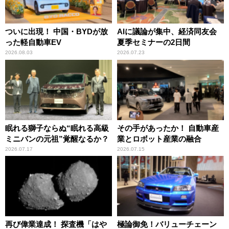
ついに出現！ 中国・BYDが放
AIに議論が集中、経済同友会
った軽自動車EV
夏季セミナーの2日間
2026.08.03
2026.07.23
眠れる獅子ならぬ“眠れる高級
その手があったか！ 自動車産
ミニバンの元祖”覚醒なるか？
業とロボット産業の融合
2026.07.17
2026.07.15
再び偉業達成！ 探査機「はや
極論御免！バリューチェーン