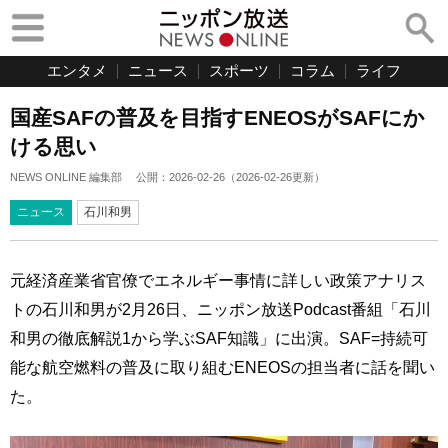
エンタメ
ニュース
スポーツ
コラム
ライフ
国産SAFの普及を目指すENEOSがSAFにか
ける思い
NEWS ONLINE 編集部
公開：
2026-02-26
（
2026-02-26
更新）
ニュース
石川和男
元経済産業省官僚でエネルギー事情に詳しい政策アナリス
トの石川和男が2月26日、ニッポン放送Podcast番組「石川
和男の徹底解説1から学ぶSAF知識」に出演。SAF=持続可
能な航空燃料の普及に取り組むENEOSの担当者に話を聞い
た。