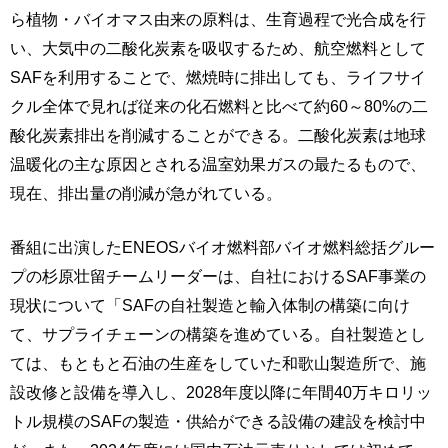
ら植物・バイオマス由来の原料は、生育過程で光合成を行
い、大気中の二酸化炭素を吸収するため、航空燃料として
SAFを利用することで、燃焼時に排出しても、ライフサイ
クル全体で見れば従来の化石燃料と比べて約60～80%の二
酸化炭素排出を削減することができる。二酸化炭素は地球
温暖化の主な原因とされる温室効果ガスの最たるもので、
現在、排出量の削減が急がれている。
番組に出演したENEOSバイオ燃料部バイオ燃料総括グルー
プの杉原壮留チームリーダーは、自社におけるSAF事業の
現状について「SAFの自社製造と輸入体制の構築に向け
て、サプライチェーンの構築を進めている。自社製造とし
ては、もともと石油の生産をしていた和歌山製造所で、施
設改修と設備を導入し、2028年度以降に年間40万キロリッ
トル規模のSAFの製造・供給ができる設備の建設を検討中