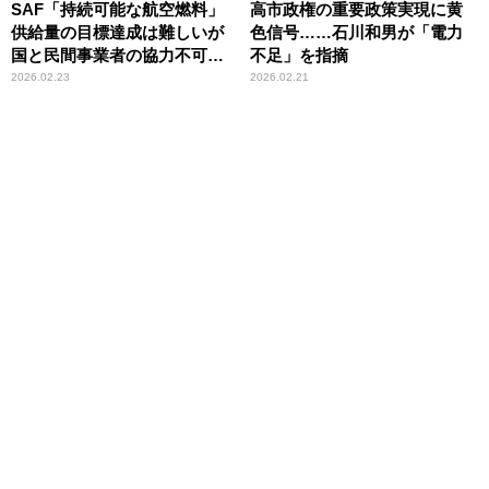
SAF「持続可能な航空燃料」
高市政権の重要政策実現に黄
供給量の目標達成は難しいが
色信号……石川和男が「電力
国と民間事業者の協力不可
不足」を指摘
欠 石川和男が指摘
2026.02.23
2026.02.21