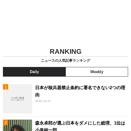
RANKING
ニュースの人気記事ランキング
Daily
Weekly
日本が核兵器禁止条約に署名できない2つの理
由
2020.10.27
森永卓郎が選ぶ日本をダメにした総理、1位は
小泉純一郎