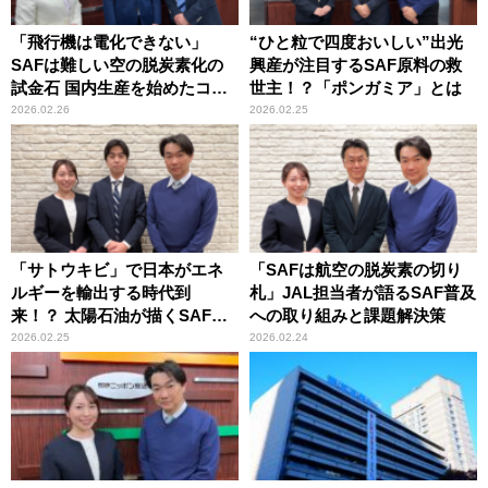
「飛行機は電化できない」
“ひと粒で四度おいしい”出光
SAFは難しい空の脱炭素化の
興産が注目するSAF原料の救
試金石 国内生産を始めたコス
世主！？「ポンガミア」とは
モ石油
2026.02.26
2026.02.25
「サトウキビ」で日本がエネ
「SAFは航空の脱炭素の切り
ルギーを輸出する時代到
札」JAL担当者が語るSAF普及
来！？ 太陽石油が描くSAFの
への取り組みと課題解決策
未来
2026.02.25
2026.02.24