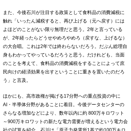
また、今後石川が注目する政策として食料品の消費減税に
触れ「いったん減税すると、再び上げる（元へ戻す）には
よほどのことがない限り無理だと思う。2年と言っている
が、2年経ったらどうせやめろやめろ（戻すな、上げるな）
の大合唱。これは2年では終わらないだろう。だぶん総理自
身もわかってやっているだろうと思う。だけれども、当面
のことを考えて、食料品の消費減税をすることによって庶
民向けの経済効果を出すということに重きを置いたのだろ
う」と言及。
ほかにも、高市政権が掲げる17分野への重点投資の中に
AI・半導体分野があることに着目。今後データセンターの
さらなる増加などにより、数年以内に約 800万キロワット
～900万キロワットの新たな電力需要が増えるという電力会
社の試算を紹介。石川は「原子力発電所1基で約100万キロ