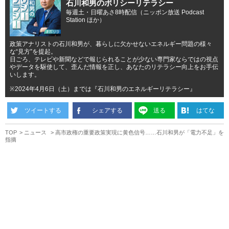
石川和男のポリシーリテラシー
毎週土・日曜あさ8時配信（ニッポン放送 Podcast
Station ほか）
政策アナリストの石川和男が、暮らしに欠かせないエネルギー問題の様々
な“見方”を提起。
日ごろ、テレビや新聞などで報じられることが少ない専門家ならではの視点
やデータを駆使して、歪んだ情報を正し、あなたのリテラシー向上をお手伝
いします。
※2024年4月6日（土）までは『石川和男のエネルギーリテラシー』
ツイートする
シェアする
送る
はてな
TOP
ニュース
高市政権の重要政策実現に黄色信号……石川和男が「電力不足」を
指摘