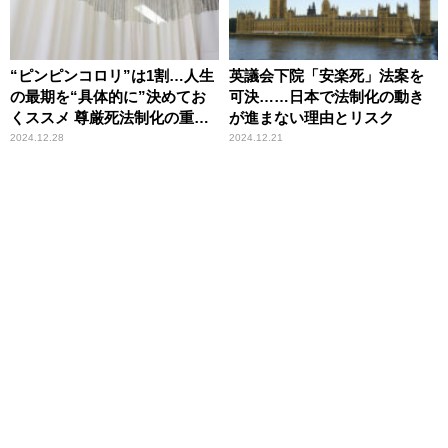
“ピンピンコロリ”は1割…人生
英議会下院「安楽死」法案を
の最期を“具体的に”決めてお
可決……日本で法制化の動き
くススメ 尊厳死法制化の重要
が進まない理由とリスク
性
2024.12.28
2024.12.21