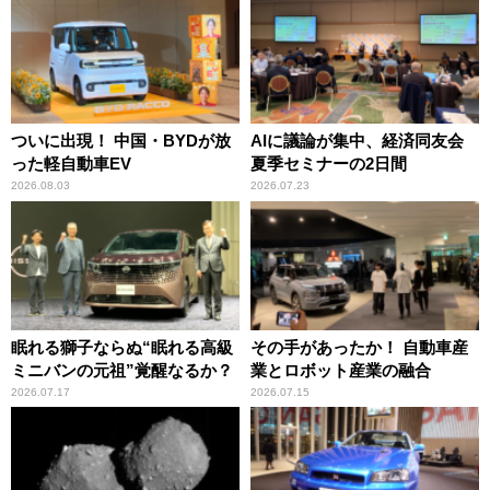
ついに出現！ 中国・BYDが放
AIに議論が集中、経済同友会
った軽自動車EV
夏季セミナーの2日間
2026.08.03
2026.07.23
眠れる獅子ならぬ“眠れる高級
その手があったか！ 自動車産
ミニバンの元祖”覚醒なるか？
業とロボット産業の融合
2026.07.17
2026.07.15