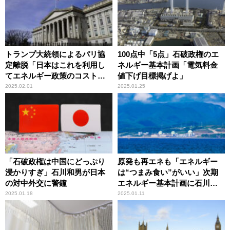
トランプ大統領によるパリ協
100点中「5点」石破政権のエ
定離脱「日本はこれを利用し
ネルギー基本計画「電気料金
てエネルギー政策のコスト削
値下げ目標掲げよ」
減をはかるべき」石川和男が
2025.02.01
2025.01.25
指摘
「石破政権は中国にどっぷり
原発も再エネも「エネルギー
浸かりすぎ」石川和男が日本
は“つまみ食い”がいい」次期
の対中外交に警鐘
エネルギー基本計画に石川和
男が持論
2025.01.18
2025.01.11