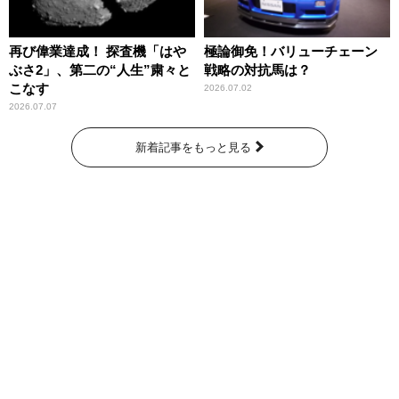
再び偉業達成！ 探査機「はや
極論御免！バリューチェーン
ぶさ2」、第二の“人生”粛々と
戦略の対抗馬は？
こなす
2026.07.02
2026.07.07
新着記事をもっと見る