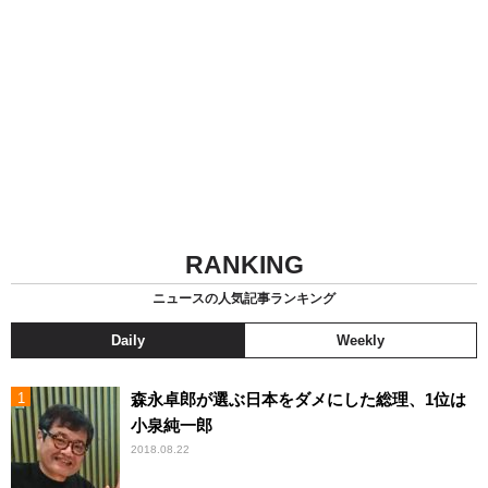
RANKING
ニュースの人気記事ランキング
Daily
Weekly
森永卓郎が選ぶ日本をダメにした総理、1位は
小泉純一郎
2018.08.22