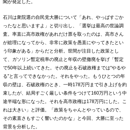
閣が発足した。
石川は衆院選の自民党大勝について「あれ、やっぱすごか
ったなと思いますよ」と切り出し、「選挙は最高の世論調
査。率直に高市政権があれだけ票を取ったのは、高市さん
が総理になってから、非常に政策を愚直にやってきたとい
う印象がある」からだと分析。世間が注目した政策とし
て、ガソリン暫定税率の廃止と年収の壁撤廃を挙げ「暫定
で50年以上続いてきた。その廃止を石破政権までは“やるや
る”と言ってできなかった。それをやった。もうひとつの年
収の壁は、石破政権のとき、一時178万円まで引き上げを約
束したが、結局すごく厳しい条件をつけて160万円という中
途半端な形になった。それを高市政権は178万円にした。こ
れは大きい」と評価。「政策をちゃんとやっているので、
その素直さもすごく響いたのかな」と今回、大勝に至った
背景を分析した。