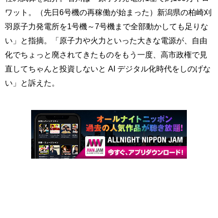
ワット。（先日6号機の再稼働が始まった）新潟県の柏崎刈
羽原子力発電所を1号機～7号機まで全部動かしても足りな
い」と指摘。「原子力や火力といった大きな電源が、自由
化でちょっと廃されてきたものをもう一度、高市政権で見
直してちゃんと投資しないと AI デジタル化時代をしのげな
い」と訴えた。