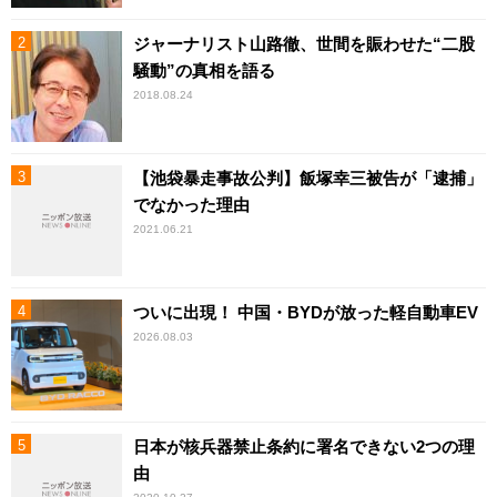
ジャーナリスト山路徹、世間を賑わせた“二股
騒動”の真相を語る
2018.08.24
【池袋暴走事故公判】飯塚幸三被告が「逮捕」
でなかった理由
2021.06.21
ついに出現！ 中国・BYDが放った軽自動車EV
2026.08.03
日本が核兵器禁止条約に署名できない2つの理
由