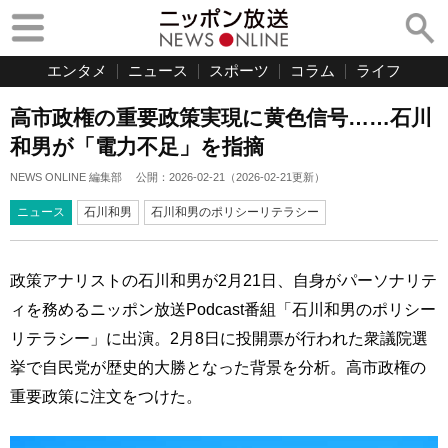
エンタメ
ニュース
スポーツ
コラム
ライフ
高市政権の重要政策実現に黄色信号……石川
和男が「電力不足」を指摘
NEWS ONLINE 編集部
公開：
2026-02-21
（
2026-02-21
更新）
ニュース
石川和男
石川和男のポリシーリテラシー
政策アナリストの石川和男が2月21日、自身がパーソナリテ
ィを務めるニッポン放送Podcast番組「石川和男のポリシー
リテラシー」に出演。2月8日に投開票が行われた衆議院選
挙で自民党が歴史的大勝となった背景を分析。高市政権の
重要政策に注文をつけた。