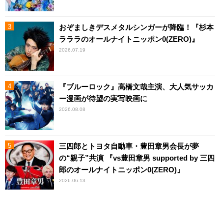
おぞましきデスメタルシンガーが降臨！『杉本
ラララのオールナイトニッポン0(ZERO)』
2026.07.19
『ブルーロック』高橋文哉主演、大人気サッカ
ー漫画が待望の実写映画に
2026.08.08
三四郎とトヨタ自動車・豊田章男会長が夢
の“親子”共演 『vs豊田章男 supported by 三四
郎のオールナイトニッポン0(ZERO)』
2026.06.13