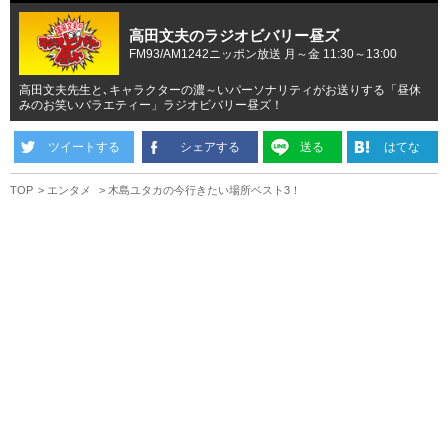
高田文夫のラジオビバリー昼ズ
FM93/AM1242ニッポン放送 月～金 11:30～13:00
高田文夫先生と､キャラクターの濃～いパーソナリティがお送りする「昼休
みのお笑いバラエティー」ラジオビバリー昼ズ！
ツイートする
シェアする
送る
はてな
TOP
エンタメ
木島ユタカの今行きたい場所ベスト3！