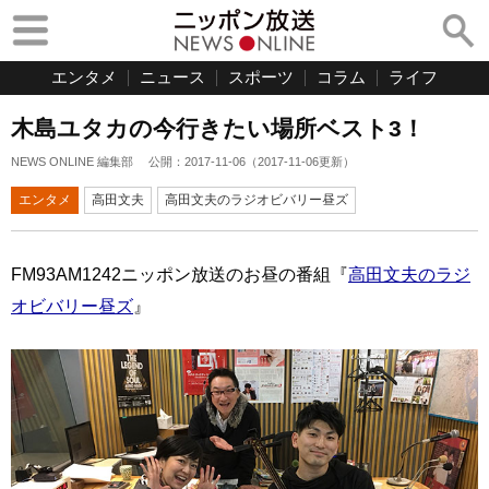
エンタメ
ニュース
スポーツ
コラム
ライフ
木島ユタカの今行きたい場所ベスト3！
NEWS ONLINE 編集部
公開：
2017-11-06
（
2017-11-06
更新）
エンタメ
高田文夫
高田文夫のラジオビバリー昼ズ
FM93AM1242ニッポン放送のお昼の番組『
高田文夫のラジ
オビバリー昼ズ
』