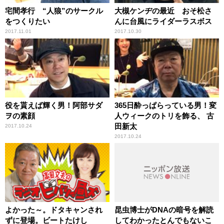
宅間孝行 “人狼”のサークル
大槻ケンヂの最近 おそ松さ
をつくりたい
んに台風にライダーラスボス
2017.11.01
2017.10.30
役を貰えば輝く男！阿部サダ
365日酔っぱらっている男！変
ヲの素顔
人ウィークのトリを飾る、 古
田新太
2017.10.24
2017.10.24
よかった～。ドタキャンされ
昆虫博士がDNAの暗号を解読
ずに登場。ビートたけし
してわかったとんでもないこ