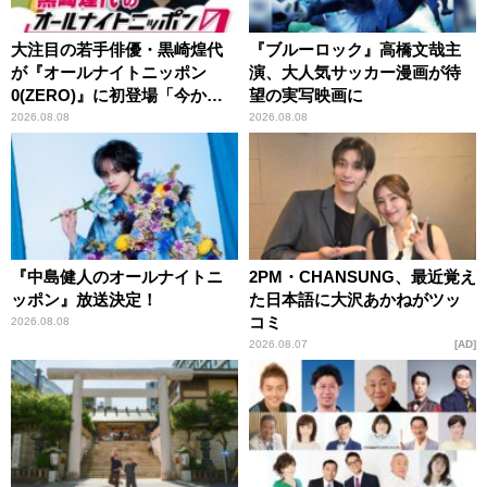
大注目の若手俳優・黒崎煌代
『ブルーロック』高橋文哉主
が『オールナイトニッポン
演、大人気サッカー漫画が待
0(ZERO)』に初登場「今から
望の実写映画に
とてもワクワクしておりま
2026.08.08
2026.08.08
す！」
『中島健人のオールナイトニ
2PM・CHANSUNG、最近覚え
ッポン』放送決定！
た日本語に大沢あかねがツッ
コミ
2026.08.08
2026.08.07
AD