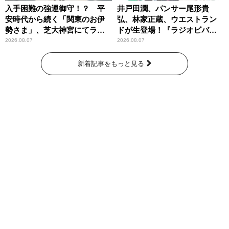
入手困難の強運御守！？ 平
井戸田潤、パンサー尾形貴
安時代から続く「関東のお伊
弘、林家正蔵、ウエストラン
勢さま」、芝大神宮にてラン
ドが生登場！『ラジオビバリ
パンプスが合格祈願！
ー昼ズ』
2026.08.07
2026.08.07
新着記事をもっと見る