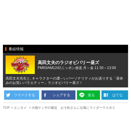
番組情報
高田文夫のラジオビバリー昼ズ
FM93/AM1242ニッポン放送 月～金 11:30～13:00
高田文夫先生と､キャラクターの濃～いパーソナリティがお送りする「昼休
みのお笑いバラエティー」ラジオビバリー昼ズ！
ツイートする
シェアする
送る
はてな
TOP
エンタメ
大槻ケンヂの最近 おそ松さんに台風にライダーラスボス