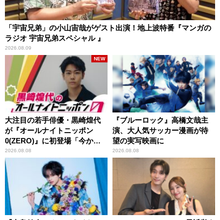
「宇宙兄弟」の小山宙哉がゲスト出演！地上波特番『マンガの
ラジオ 宇宙兄弟スペシャル 』
2026.08.09
NEW
大注目の若手俳優・黒崎煌代
『ブルーロック』高橋文哉主
が『オールナイトニッポン
演、大人気サッカー漫画が待
0(ZERO)』に初登場「今から
望の実写映画に
とてもワクワクしておりま
2026.08.08
2026.08.08
す！」