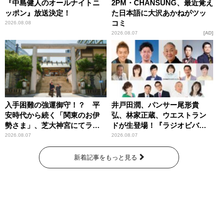
『中島健人のオールナイトニ
2PM・CHANSUNG、最近覚え
ッポン』放送決定！
た日本語に大沢あかねがツッ
コミ
2026.08.08
2026.08.07
AD
入手困難の強運御守！？ 平
井戸田潤、パンサー尾形貴
安時代から続く「関東のお伊
弘、林家正蔵、ウエストラン
勢さま」、芝大神宮にてラン
ドが生登場！『ラジオビバリ
パンプスが合格祈願！
ー昼ズ』
2026.08.07
2026.08.07
新着記事をもっと見る