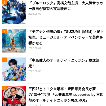
『ブルーロック』高橋文哉主演、大人気サッカ
ー漫画が待望の実写映画に
2026.08.08
『モアナと伝説の海』TSUZUMI（ME:I）×尾上
松也、ミュージカル・アドベンチャーで美声を
響かせる
2026.08.01
『中島健人のオールナイトニッポン』放送決
定！
2026.08.08
三四郎とトヨタ自動車・豊田章男会長が夢
の“親子”共演 『vs豊田章男 supported by 三四
郎のオールナイトニッポン0(ZERO)』
2026.06.13