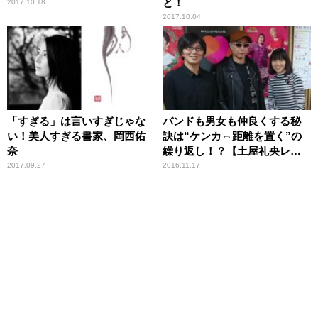
と！
2017.10.18
2017.10.04
「すぎる」は言いすぎじゃな
バンドも男女も仲良くする秘
い！美人すぎる書家、岡西佑
訣は“ケンカ⇔距離を置く”の
奈
繰り返し！？【土屋礼央レオ
なるど】
2017.09.27
2016.11.17