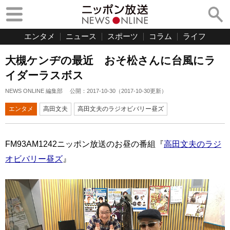
エンタメ
ニュース
スポーツ
コラム
ライフ
大槻ケンヂの最近 おそ松さんに台風にラ
イダーラスボス
NEWS ONLINE 編集部
公開：
2017-10-30
（
2017-10-30
更新）
エンタメ
高田文夫
高田文夫のラジオビバリー昼ズ
FM93AM1242ニッポン放送のお昼の番組『
高田文夫のラジ
オビバリー昼ズ
』