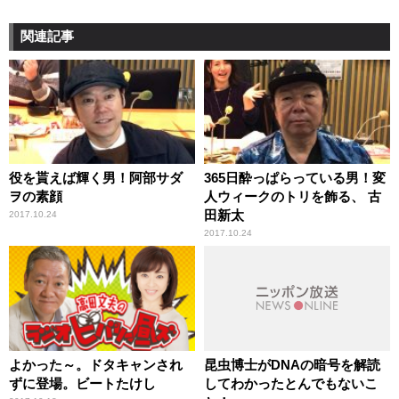
関連記事
役を貰えば輝く男！阿部サダ
365日酔っぱらっている男！変
ヲの素顔
人ウィークのトリを飾る、 古
田新太
2017.10.24
2017.10.24
よかった～。ドタキャンされ
昆虫博士がDNAの暗号を解読
ずに登場。ビートたけし
してわかったとんでもないこ