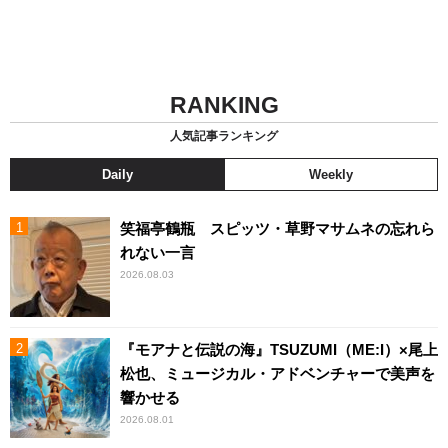
RANKING
人気記事ランキング
Daily
Weekly
笑福亭鶴瓶 スピッツ・草野マサムネの忘れら
れない一言
2026.08.03
『モアナと伝説の海』TSUZUMI（ME:I）×尾上
松也、ミュージカル・アドベンチャーで美声を
響かせる
2026.08.01