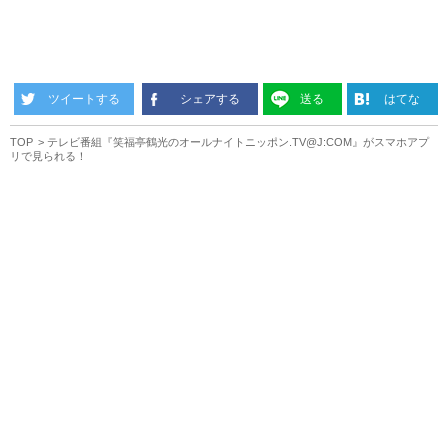
ツイートする
シェアする
送る
はてな
TOP
テレビ番組『笑福亭鶴光のオールナイトニッポン.TV@J:COM』がスマホアプ
リで見られる！