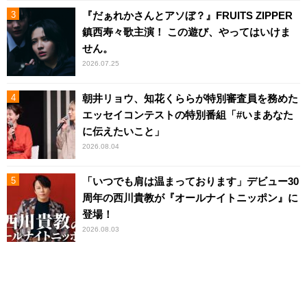
『だぁれかさんとアソぼ？』FRUITS ZIPPER
鎮西寿々歌主演！ この遊び、やってはいけま
せん。
2026.07.25
朝井リョウ、知花くららが特別審査員を務めた
エッセイコンテストの特別番組「#いまあなた
に伝えたいこと」
2026.08.04
「いつでも肩は温まっております」デビュー30
周年の西川貴教が『オールナイトニッポン』に
登場！
2026.08.03