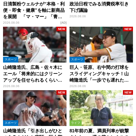
日清製粉ウェルナが“本格・利
政治日程でみる消費税率引き
便・即食・健康”を軸に新商品
下げ議論
を展開 「マ・マー」「青の
2026.08.06
洞窟」ブランドを強化
2026.08.06
AD
NEW
NEW
スポーツ
スポーツ
山崎隆造氏、広島・佐々木に
巨人・笹原、右中間の打球を
エール「将来的にはクリーン
スライディングキャッチ！山
アップを任せられるくらいま
崎隆造氏「一歩でも遅れた
では成長して」
ら…」
2026.08.06
2026.08.06
NEW
NEW
スポーツ
ライフ
山崎隆造氏「引き出しがひと
81年前の夏、満員列車が銃撃