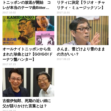
トニッポンの放送が開始 コ
リティに決定【ラジオ・チャ
レが本当のテーマ曲Bitter
リティ・ミュージックソン】
Sweet Samba誕生秘話！
2017.10.02
2017.11.01
オールナイトニッポンから生
さんま、雪どけより雪のまま
まれた珍曲とは?【GO!GO!ド
の方がいい？
ーナツ盤ハンター】
2017.08.22
2017.07.15
古舘伊知郎、死期の近い姉に
父が語りかけた言葉とは？
2017.08.23