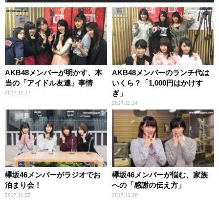
AKB48メンバーが明かす、本
AKB48メンバーのランチ代は
当の「アイドル友達」事情
いくら？「1,000円はかけす
ぎ」
2017.11.17
2017.11.14
欅坂46メンバーがラジオでお
欅坂46メンバーが悩む、家族
泊まり会！
への「感謝の伝え方」
2017.11.22
2017.11.16