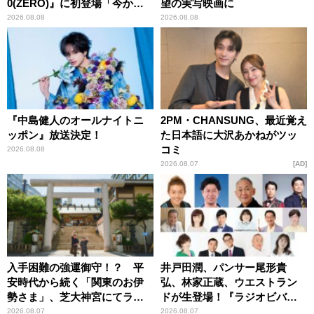
0(ZERO)』に初登場「今から
望の実写映画に
とてもワクワクしておりま
2026.08.08
2026.08.08
す！」
『中島健人のオールナイトニ
2PM・CHANSUNG、最近覚え
ッポン』放送決定！
た日本語に大沢あかねがツッ
コミ
2026.08.08
2026.08.07
AD
入手困難の強運御守！？ 平
井戸田潤、パンサー尾形貴
安時代から続く「関東のお伊
弘、林家正蔵、ウエストラン
勢さま」、芝大神宮にてラン
ドが生登場！『ラジオビバリ
パンプスが合格祈願！
ー昼ズ』
2026.08.07
2026.08.07