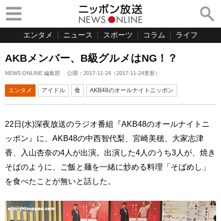
エンタメ
ニュース
スポーツ
コラム
ライフ
AKBメンバー、B級グルメはNG！？
NEWS ONLINE 編集部
公開：
2017-11-24
（
2017-11-24
更新）
エンタメ
アイドル
食
AKB48のオールナイトニッポン
22日(水)深夜放送のラジオ番組『AKB48のオールナイトニ
ッポン』に、AKB48の中西智代梨、宮崎美穂、大家志津
香、入山杏奈の4人が出演。出演した4人のうち3人が、焼き
そばのように、ご飯と麺を一緒に炒める料理「そばめし」
を食べたことが無いと話した。