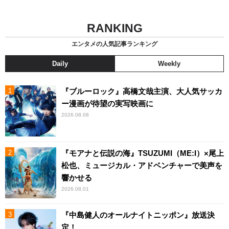
RANKING
エンタメの人気記事ランキング
Daily
Weekly
『ブルーロック』高橋文哉主演、大人気サッカ
ー漫画が待望の実写映画に
2026.08.08
『モアナと伝説の海』TSUZUMI（ME:I）×尾上
松也、ミュージカル・アドベンチャーで美声を
響かせる
2026.08.01
『中島健人のオールナイトニッポン』放送決
定！