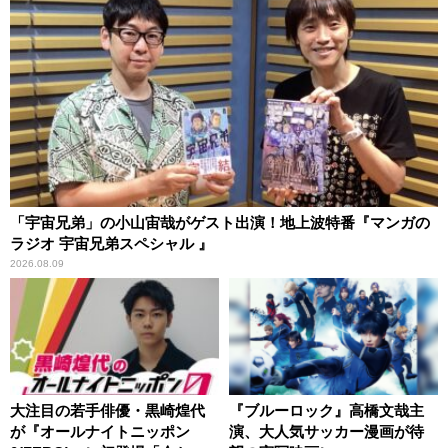
「宇宙兄弟」の小山宙哉がゲスト出演！地上波特番『マンガの
ラジオ 宇宙兄弟スペシャル 』
2026.08.09
大注目の若手俳優・黒崎煌代
『ブルーロック』高橋文哉主
が『オールナイトニッポン
演、大人気サッカー漫画が待