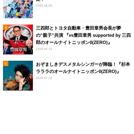
2026.08.08
三四郎とトヨタ自動車・豊田章男会長が夢
の“親子”共演 『vs豊田章男 supported by 三四
郎のオールナイトニッポン0(ZERO)』
2026.06.13
おぞましきデスメタルシンガーが降臨！『杉本
ラララのオールナイトニッポン0(ZERO)』
2026.07.19