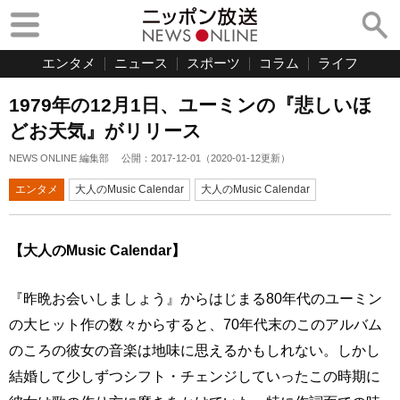
エンタメ
ニュース
スポーツ
コラム
ライフ
1979年の12月1日、ユーミンの『悲しいほ
どお天気』がリリース
NEWS ONLINE 編集部
公開：
2017-12-01
（
2020-01-12
更新）
エンタメ
大人のMusic Calendar
大人のMusic Calendar
【大人のMusic Calendar】
『昨晩お会いしましょう』からはじまる80年代のユーミン
の大ヒット作の数々からすると、70年代末のこのアルバム
のころの彼女の音楽は地味に思えるかもしれない。しかし
結婚して少しずつシフト・チェンジしていったこの時期に