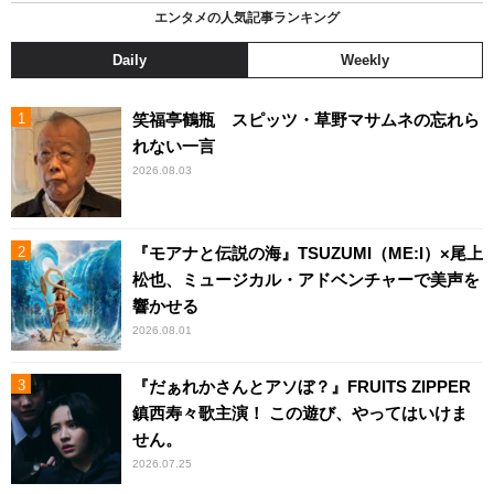
エンタメの人気記事ランキング
Daily
Weekly
笑福亭鶴瓶 スピッツ・草野マサムネの忘れら
れない一言
2026.08.03
『モアナと伝説の海』TSUZUMI（ME:I）×尾上
松也、ミュージカル・アドベンチャーで美声を
響かせる
2026.08.01
『だぁれかさんとアソぼ？』FRUITS ZIPPER
鎮西寿々歌主演！ この遊び、やってはいけま
せん。
2026.07.25