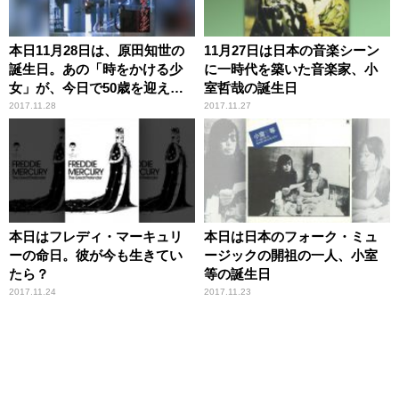
本日11月28日は、原田知世の
11月27日は日本の音楽シーン
誕生日。あの「時をかける少
に一時代を築いた音楽家、小
女」が、今日で50歳を迎える
室哲哉の誕生日
なんて
2017.11.28
2017.11.27
本日はフレディ・マーキュリ
本日は日本のフォーク・ミュ
ーの命日。彼が今も生きてい
ージックの開祖の一人、小室
たら？
等の誕生日
2017.11.24
2017.11.23