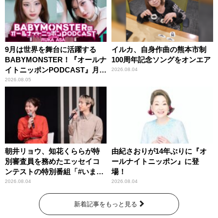
9月は世界を舞台に活躍する
イルカ、自身作曲の熊本市制
BABYMONSTER！『オールナ
100周年記念ソングをオンエア
イトニッポンPODCAST』月替
2026.08.04
わりパーソナリティ
2026.08.05
朝井リョウ、知花くららが特
由紀さおりが14年ぶりに『オ
別審査員を務めたエッセイコ
ールナイトニッポン』に登
ンテストの特別番組「#いまあ
場！
なたに伝えたいこと」
2026.08.04
2026.08.04
新着記事をもっと見る