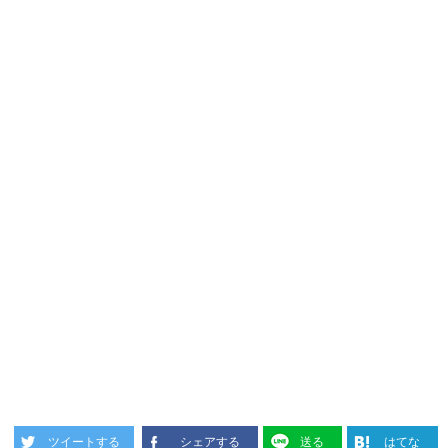
ツイートする
シェアする
送る
はてな