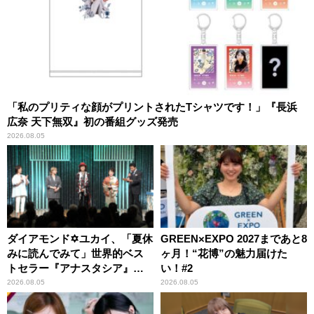
「私のプリティな顔がプリントされたTシャツです！」『長浜
広奈 天下無双』初の番組グッズ発売
2026.08.05
ダイアモンド✡ユカイ、「夏休
GREEN×EXPO 2027まであと8
みに読んでみて」世界的ベス
ヶ月！“花博”の魅力届けた
トセラー『アナスタシア』を
い！#2
紹介
2026.08.05
2026.08.05