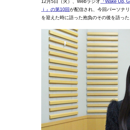
12月5日（火）、Webラジオ
『Wake Up,
ｉ』の第10回
が配信され、今回パーソナリティを
を迎えた時に語った抱負のその後を語った