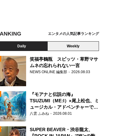
ANKING
エンタメの人気記事ランキング
Daily
Weekly
笑福亭鶴瓶 スピッツ・草野マサ
ムネの忘れられない一言
NEWS ONLINE 編集部
2026.08.03
N
『モアナと伝説の海』
TSUZUMI（ME:I）×尾上松也、ミ
ュージカル・アドベンチャーで美
声を響かせる
八雲 ふみね
2026.08.01
SUPER BEAVER・渋谷龍太、
『ROCK IN JAPAN』でB’zの歌