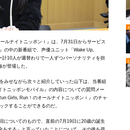
, Run！のオールナイトニッポンｉ』は、7月31日からサービス
の中の新番組で、声優ユニット「Wake Up,
」のメンバー計10人が週替わりで一人ずつパーソナリティを担
下七海が登場した。
をみせながら次々と紹介していった山下は、当番組
オールナイトニッポンモバイル』の内容についての質問メー
とRun Girls, Run！のオールナイトニッポンｉ』のチャ
ックすることができるのだ。
た回についてのもので、直前の7月19日に20歳の誕生
貯金をする』と言っていたことについて、その後を尋