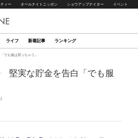
リティー
オールナイトニッポン
ショウアップナイター
イベント
ライフ
新着記事
ランキング
を告白「でも服は買っちゃう」
！山下七海 堅実な貯金を告白「でも服
11