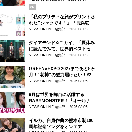
AD
「私のプリティな顔がプリントさ
れたTシャツです！」『長浜広奈
天下無双』初の番組グッズ発売
NEWS ONLINE 編集部
2026.08.05
ダイアモンド✡ユカイ、「夏休み
に読んでみて」世界的ベストセラ
ー『アナスタシア』を紹介
NEWS ONLINE 編集部
2026.08.05
GREEN×EXPO 2027まであと8ヶ
月！“花博”の魅力届けたい！#2
NEWS ONLINE 編集部
2026.08.05
9月は世界を舞台に活躍する
BABYMONSTER！『オールナイ
トニッポンPODCAST』月替わり
NEWS ONLINE 編集部
2026.08.05
パーソナリティ
イルカ、自身作曲の熊本市制100
周年記念ソングをオンエア