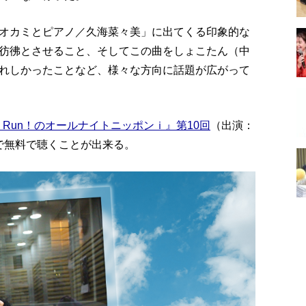
オカミとピアノ／久海菜々美」に出てくる印象的な
彷彿とさせること、そしてこの曲をしょこたん（中
れしかったことなど、様々な方向に話題が広がって
 Girls, Run！のオールナイトニッポンｉ』第10回
（出演：
まで無料で聴くことが出来る。