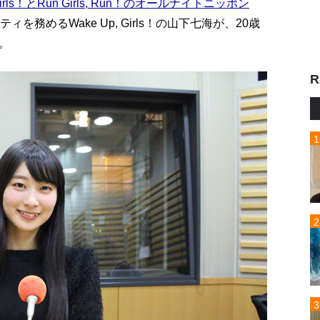
 Girls！とRun Girls, Run！のオールナイトニッポン
務めるWake Up, Girls！の山下七海が、20歳
。
R