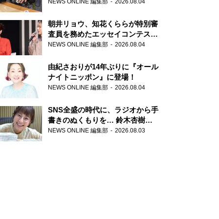
NEWS ONLINE 編集部
2026.08.04
朝井リョウ、知花くららが特別審
査員を務めたエッセイコンテスト
の特別番組「#いまあなたに伝え
NEWS ONLINE 編集部
2026.08.04
たいこと」
由紀さおりが14年ぶりに『オール
ナイトニッポン』に登場！
NEWS ONLINE 編集部
2026.08.04
SNS全盛の時代に、ラジオから手
書きのぬくもりを… 鈴木杏樹の
直筆はがきが届く！
NEWS ONLINE 編集部
2026.08.03
『MUSIC10』こちら有楽町駅前
郵便局