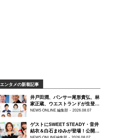
エンタメの新着記事
井戸田潤、パンサー尾形貴弘、林
家正蔵、ウエストランドが生登
場！『ラジオビバリー昼ズ』
NEWS ONLINE 編集部
2026.08.07
ゲストにSWEET STEADY・音井
結衣＆白石まゆみが登場！公開収
録で素顔全開！
NEWS ONLINE編集部
2026.08.07