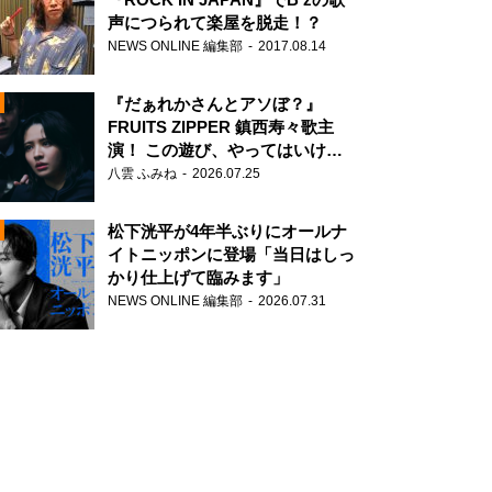
声につられて楽屋を脱走！？
NEWS ONLINE 編集部
2017.08.14
『だぁれかさんとアソぼ？』
FRUITS ZIPPER 鎮西寿々歌主
演！ この遊び、やってはいけま
せん。
八雲 ふみね
2026.07.25
N
松下洸平が4年半ぶりにオールナ
イトニッポンに登場「当日はしっ
かり仕上げて臨みます」
NEWS ONLINE 編集部
2026.07.31
N