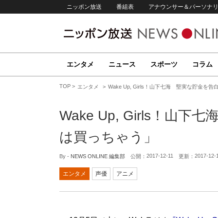
ニッポン放送
番組表
アナウンサー＆パーソナ
エンタメ
ニュース
スポーツ
コラム
TOP
エンタメ
Wake Up, Girls！山下七海 堅実な貯金
Wake Up, Girls
は買っちゃう」
2017-12-11
2017-12-
By -
NEWS ONLINE 編集部
公開：
更新：
エンタメ
声優
アニメ