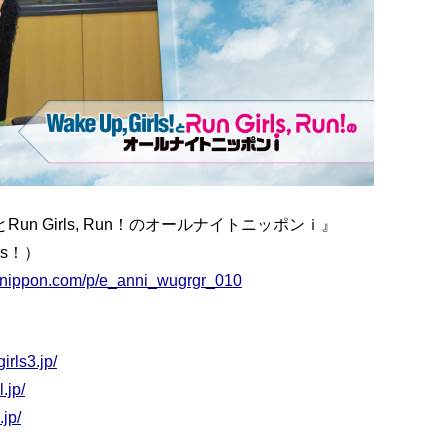
とRun Girls, Run！のオールナイトニッポンｉ』
ls！）
ightnippon.com/p/e_anni_wugrgr_010
irls3.jp/
.jp/
.jp/