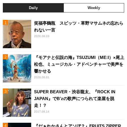
Daily
Weekly
笑福亭鶴瓶 スピッツ・草野マサムネの忘れら
れない一言
2026.08.03
『モアナと伝説の海』TSUZUMI（ME:I）×尾上
松也、ミュージカル・アドベンチャーで美声を
響かせる
2026.08.01
SUPER BEAVER・渋谷龍太、『ROCK IN
JAPAN』でB’zの歌声につられて楽屋を脱
走！？
2017.08.14
『だぁれかさんとアソぼ？』FRUITS ZIPPER