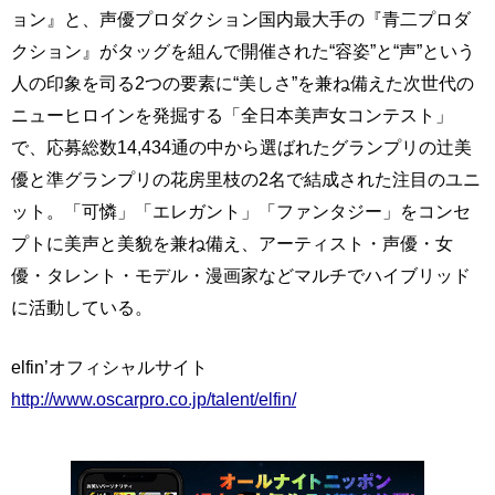
ョン』と、声優プロダクション国内最大手の『青二プロダ
クション』がタッグを組んで開催された“容姿”と“声”という
人の印象を司る2つの要素に“美しさ”を兼ね備えた次世代の
ニューヒロインを発掘する「全日本美声女コンテスト」
で、応募総数14,434通の中から選ばれたグランプリの辻美
優と準グランプリの花房里枝の2名で結成された注目のユニ
ット。「可憐」「エレガント」「ファンタジー」をコンセ
プトに美声と美貌を兼ね備え、アーティスト・声優・女
優・タレント・モデル・漫画家などマルチでハイブリッド
に活動している。
elfin’オフィシャルサイト
http://www.oscarpro.co.jp/talent/elfin/