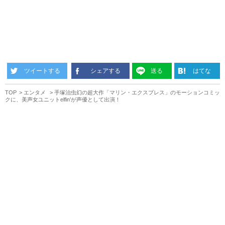
ツイートする
シェアする
送る
はてな
TOP
エンタメ
手塚治虫幻の超大作「マリン・エクスプレス」のモーションコミッ
クに、美声女ユニットelfin’が声優として出演！