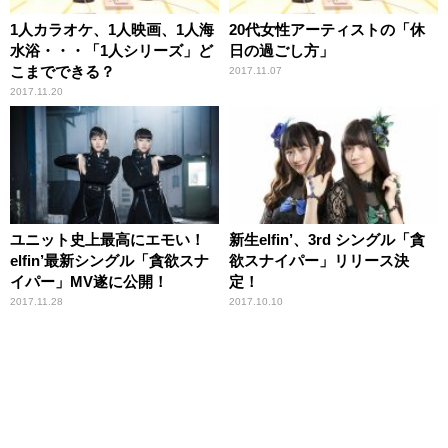
1人カラオケ、1人映画、1人海
20代女性アーティストの「休
水浴・・・「1人シリーズ」ど
日の過ごし方」
こまでできる？
2017.11.07
2017.11.20
ユニット史上最高にエモい！
新生elfin’、3rd シングル「貪
elfin’最新シングル「貪欲スナ
欲スナイパー」リリース決
イパー」MV遂に公開！
定！
2017.11.28
2017.10.10