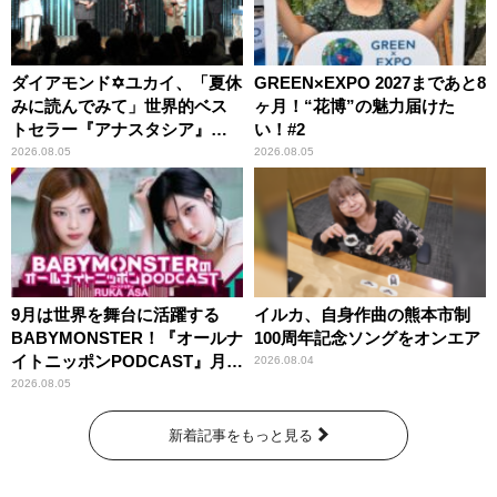
ダイアモンド✡ユカイ、「夏休
GREEN×EXPO 2027まであと8
みに読んでみて」世界的ベス
ヶ月！“花博”の魅力届けた
トセラー『アナスタシア』を
い！#2
紹介
2026.08.05
2026.08.05
9月は世界を舞台に活躍する
イルカ、自身作曲の熊本市制
BABYMONSTER！『オールナ
100周年記念ソングをオンエア
イトニッポンPODCAST』月替
2026.08.04
わりパーソナリティ
2026.08.05
新着記事をもっと見る