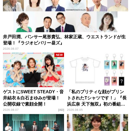
井戸田潤、パンサー尾形貴弘、林家正蔵、ウエストランドが生
登場！『ラジオビバリー昼ズ』
2026.08.07
NEW
ゲストにSWEET STEADY・音
「私のプリティな顔がプリン
井結衣＆白石まゆみが登場！
トされたTシャツです！」『長
公開収録で素顔全開！
浜広奈 天下無双』初の番組グ
ッズ発売
2026.08.07
AD
2026.08.05