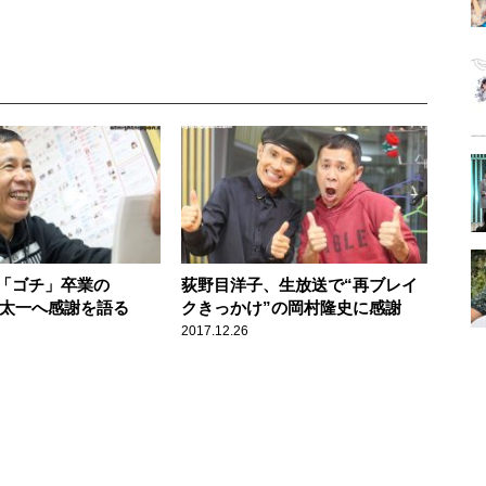
「ゴチ」卒業の
荻野目洋子、生放送で“再ブレイ
分太一へ感謝を語る
クきっかけ”の岡村隆史に感謝
2017.12.26