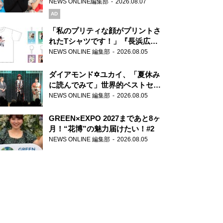
録で素顔全開！
NEWS ONLINE編集部
2026.08.07
AD
「私のプリティな顔がプリントさ
れたTシャツです！」『長浜広奈
天下無双』初の番組グッズ発売
NEWS ONLINE 編集部
2026.08.05
ダイアモンド✡ユカイ、「夏休み
に読んでみて」世界的ベストセラ
ー『アナスタシア』を紹介
NEWS ONLINE 編集部
2026.08.05
GREEN×EXPO 2027まであと8ヶ
月！“花博”の魅力届けたい！#2
NEWS ONLINE 編集部
2026.08.05