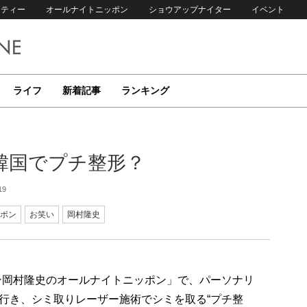
リティー
オールナイトニッポン
ショウアップナイター
イベント
ライフ
新着記事
ランキング
韓国でプチ整形？
19
ポン
お笑い
岡村隆史
イン岡村隆史のオールナイトニッポン」で、パーソナリ
行き、シミ取りレーザー施術でシミを取る“プチ整