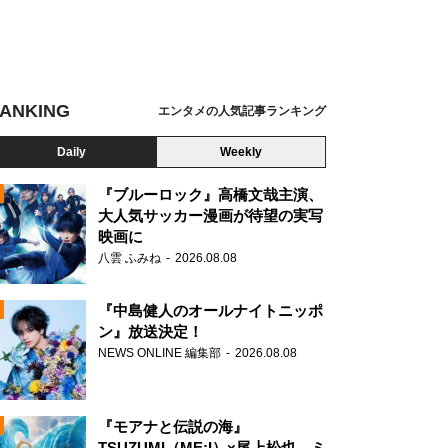
ANKING
エンタメの人気記事ランキング
Daily
Weekly
『ブルーロック』高橋文哉主演、
大人気サッカー漫画が待望の実写
映画に
N
八雲 ふみね
2026.08.08
『中島健人のオールナイトニッポ
ン』放送決定！
NEWS ONLINE 編集部
2026.08.08
『モアナと伝説の海』
TSUZUMI（ME:I）×尾上松也、ミ