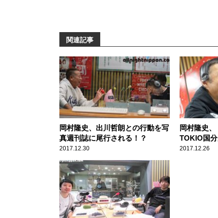
関連記事
岡村隆史、出川哲朗との行動を写
岡村隆史、
真週刊誌に尾行される！？
TOKIO国
2017.12.30
2017.12.26