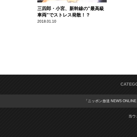
三四郎・小宮、新幹線の”最高級
車両”でストレス発散！？
2018.01.10
CATEG
「ニッポン放送 NEWS ONLIN
当ウ