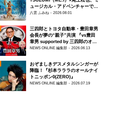
ュージカル・アドベンチャーで美
声を響かせる
八雲 ふみね
2026.08.01
三四郎とトヨタ自動車・豊田章男
会長が夢の“親子”共演 『vs豊田
章男 supported by 三四郎のオー
ルナイトニッポン0(ZERO)』
NEWS ONLINE 編集部
2026.06.13
N
おぞましきデスメタルシンガーが
降臨！『杉本ラララのオールナイ
トニッポン0(ZERO)』
NEWS ONLINE 編集部
2026.07.19
N