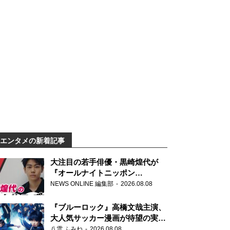
エンタメの新着記事
大注目の若手俳優・黒崎煌代が
『オールナイトニッポン
0(ZERO)』に初登場「今からとて
NEWS ONLINE 編集部
2026.08.08
もワクワクしております！」
『ブルーロック』高橋文哉主演、
大人気サッカー漫画が待望の実写
映画に
八雲 ふみね
2026.08.08