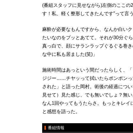
(番組スタッフに見せながら)左側のここの
す！私、軽く整形してきたんです”って言
麻酔が必要なもんですから、なんか白いク
たいなのをプッとあてて。それが30分ぐ
真っ白で、顔にサランラップぐるぐる巻き
な中に私も居ました(笑)」
施術時間はあっという間だったらしく、「
ジジー……チヤッって拭いたらポンポンっ
された」と語った岡村。術後の経過につい
見せて）見た感じ、でも無いでしょ？無い
なん1回やってもうたらさ。もっとキレイ
と感想を語った。
番組情報