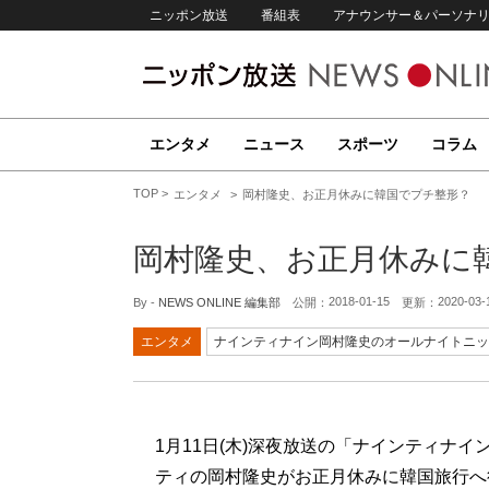
ニッポン放送
番組表
アナウンサー＆パーソナ
エンタメ
ニュース
スポーツ
コラム
TOP
エンタメ
岡村隆史、お正月休みに韓国でプチ整形？
岡村隆史、お正月休みに
2018-01-15
2020-03-
By -
NEWS ONLINE 編集部
公開：
更新：
エンタメ
ナインティナイン岡村隆史のオールナイトニッ
1月11日(木)深夜放送の「ナインティナ
ティの岡村隆史がお正月休みに韓国旅行へ