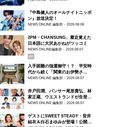
『中島健人のオールナイトニッポ
ン』放送決定！
NEWS ONLINE 編集部
2026.08.08
2PM・CHANSUNG、最近覚えた
日本語に大沢あかねがツッコミ
NEWS ONLINE編集部
2026.08.07
AD
入手困難の強運御守！？ 平安時
代から続く「関東のお伊勢さ
ま」、芝大神宮にてランパンプス
NEWS ONLINE 編集部
2026.08.07
が合格祈願！
井戸田潤、パンサー尾形貴弘、林
家正蔵、ウエストランドが生登
場！『ラジオビバリー昼ズ』
NEWS ONLINE 編集部
2026.08.07
ゲストにSWEET STEADY・音井
結衣＆白石まゆみが登場！公開収