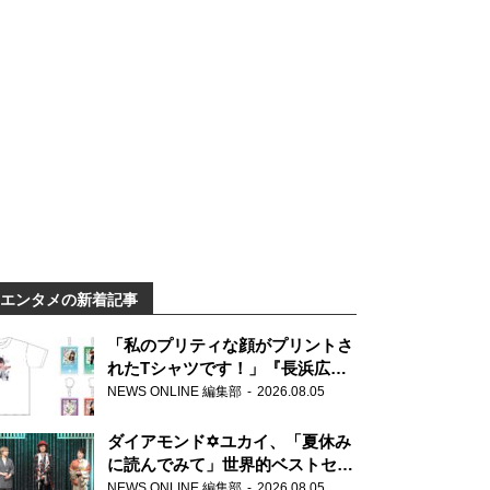
エンタメの新着記事
「私のプリティな顔がプリントさ
れたTシャツです！」『長浜広奈
天下無双』初の番組グッズ発売
NEWS ONLINE 編集部
2026.08.05
ダイアモンド✡ユカイ、「夏休み
に読んでみて」世界的ベストセラ
ー『アナスタシア』を紹介
NEWS ONLINE 編集部
2026.08.05