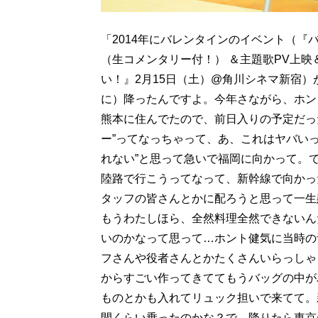
「2014年にバレンタインのイベント（『
（生コメンタリー付！） ＆主題歌PV上
い！』2月15日（土）@角川シネマ新宿
に）降ったんですよ。今年さながら、ホン
熊本に住んでたので、前日入りの予定だっ
ー”ってなっちゃって、あ、これはヤバい
れない”と思って急いで福岡に向かって。
陸路で行こうってなって、新幹線で向かっ
タッフの皆さんとかに配ろうと思って一生
もうわたしほら、全然料理全然できないん
いのかなって思って…ホント健気に当時の
フさんや役者さんとかたくさんいらっしゃ
からすごい作ってきててもうバッグの中が
ものとかも入れてリュック担いで来てて。
間くらい乗ったのかな？で、降りたら東京