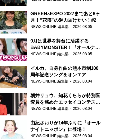
GREEN×EXPO 2027まであと8ヶ
月！“花博”の魅力届けたい！#2
NEWS ONLINE 編集部
2026.08.05
9月は世界を舞台に活躍する
BABYMONSTER！『オールナイ
トニッポンPODCAST』月替わり
NEWS ONLINE 編集部
2026.08.05
パーソナリティ
イルカ、自身作曲の熊本市制100
周年記念ソングをオンエア
NEWS ONLINE 編集部
2026.08.04
朝井リョウ、知花くららが特別審
査員を務めたエッセイコンテスト
の特別番組「#いまあなたに伝え
NEWS ONLINE 編集部
2026.08.04
たいこと」
由紀さおりが14年ぶりに『オール
ナイトニッポン』に登場！
NEWS ONLINE 編集部
2026.08.04