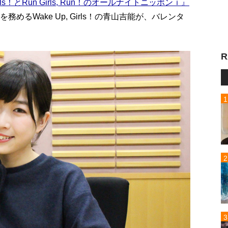
Girls！とRun Girls, Run！のオールナイトニッポンｉ』
めるWake Up, Girls！の青山吉能が、バレンタ
R