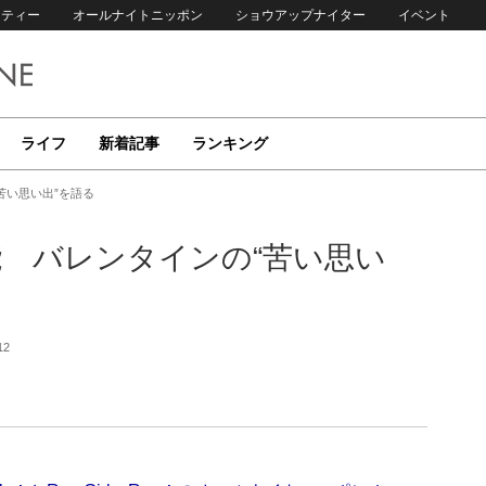
リティー
オールナイトニッポン
ショウアップナイター
イベント
ライフ
新着記事
ランキング
の“苦い思い出”を語る
青山吉能 バレンタインの“苦い思い
12