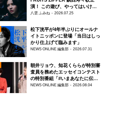
演！ この遊び、やってはいけま
せん。
八雲 ふみね
2026.07.25
松下洸平が4年半ぶりにオールナ
イトニッポンに登場「当日はしっ
かり仕上げて臨みます」
NEWS ONLINE 編集部
2026.07.31
N
朝井リョウ、知花くららが特別審
査員を務めたエッセイコンテスト
の特別番組「#いまあなたに伝え
たいこと」
NEWS ONLINE 編集部
2026.08.04
N