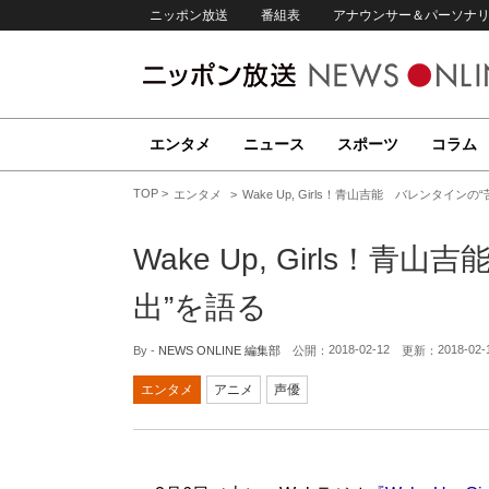
ニッポン放送
番組表
アナウンサー＆パーソナ
エンタメ
ニュース
スポーツ
コラム
TOP
エンタメ
Wake Up, Girls！青山吉能 バレンタイン
Wake Up, Girls！
出”を語る
2018-02-12
2018-02-
By -
NEWS ONLINE 編集部
公開：
更新：
エンタメ
アニメ
声優