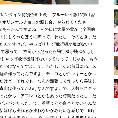
バレンタイン特別企画上映！ ブルーレイ版TV第１話
映＆オリジナルチョコお渡し会、やらせてくださ
）があったんですよね。その日に大量の雪が（全国的
トにもうべらぼうに降って。わたし、そのときまだ
たんですけど、やっぱりもう“飛行機が飛ばないぞ
って思って、“福岡からだったら飛行機が飛ぶかもし
でもやっぱ飛行機飛ばないってなって…じゃあ、もう
たわけなんですよ。で、わたし、その前日にね、ス
懸命作ってたんですよ、チョコとかクッキーとか…
だけど、それでも、なんか頑張って作ったら美味し
青山は作ってたわけなんですよ。で、人数もスタッ
ったから…アフレコとかもあった時期だったし…だ
パンパンだった。で、着替えとか台本とかいろんな
新幹線も座れるか座れないかみたいな感じで、8時
はもう大雪ですよ。で、大雪の中、もう電車も動い