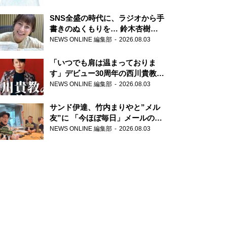
SNS全盛の時代に、ラジオから手
書きのぬくもりを… 鈴木杏樹の
直筆はがきが届く！
NEWS ONLINE 編集部
2026.08.03
『MUSIC10』こちら有楽町駅前
郵便局
「いつでも肩は温まっておりま
す」デビュー30周年の西川貴教が
『オールナイトニッポン』に登
NEWS ONLINE 編集部
2026.08.03
場！
サンド伊達、竹内まりやと”メル
友”に 「今ほぼ毎日」メールのや
り取り明かす
NEWS ONLINE 編集部
2026.08.03