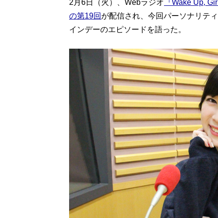
2月6日（火）、Webラジオ
『Wake Up, 
の第19回
が配信され、今回パーソナリティを務
インデーのエピソードを語った。