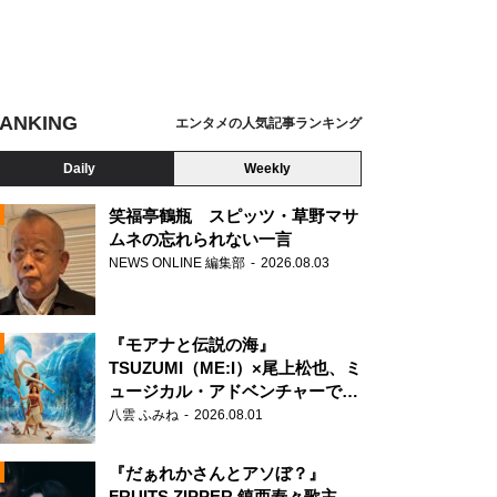
ANKING
エンタメの人気記事ランキング
Daily
Weekly
笑福亭鶴瓶 スピッツ・草野マサ
ムネの忘れられない一言
NEWS ONLINE 編集部
2026.08.03
N
『モアナと伝説の海』
TSUZUMI（ME:I）×尾上松也、ミ
ュージカル・アドベンチャーで美
声を響かせる
八雲 ふみね
2026.08.01
『だぁれかさんとアソぼ？』
FRUITS ZIPPER 鎮西寿々歌主