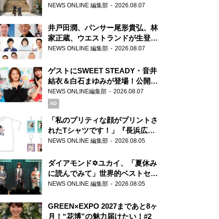
ま」、芝大神宮にてランパンプス
NEWS ONLINE 編集部
2026.08.07
が合格祈願！
井戸田潤、パンサー尾形貴弘、林
家正蔵、ウエストランドが生登
場！『ラジオビバリー昼ズ』
NEWS ONLINE 編集部
2026.08.07
ゲストにSWEET STEADY・音井
結衣＆白石まゆみが登場！公開収
録で素顔全開！
NEWS ONLINE編集部
2026.08.07
AD
「私のプリティな顔がプリントさ
れたTシャツです！」『長浜広奈
天下無双』初の番組グッズ発売
NEWS ONLINE 編集部
2026.08.05
ダイアモンド✡ユカイ、「夏休み
に読んでみて」世界的ベストセラ
ー『アナスタシア』を紹介
NEWS ONLINE 編集部
2026.08.05
GREEN×EXPO 2027まであと8ヶ
月！“花博”の魅力届けたい！#2