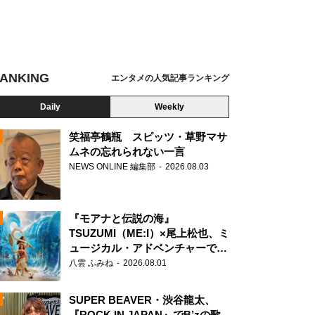
ANKING
エンタメの人気記事ランキング
Daily
Weekly
笑福亭鶴瓶 スピッツ・草野マサ
ムネの忘れられない一言
NEWS ONLINE 編集部
2026.08.03
N
『モアナと伝説の海』
TSUZUMI（ME:I）×尾上松也、ミ
ュージカル・アドベンチャーで美
声を響かせる
八雲 ふみね
2026.08.01
SUPER BEAVER・渋谷龍太、
『ROCK IN JAPAN』でB’zの歌