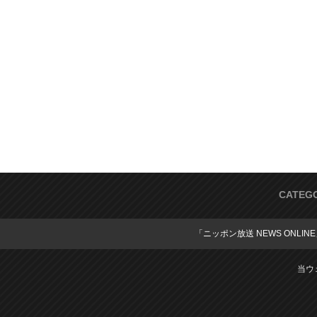
CATEG
「ニッポン放送 NEWS ONLIN
当ウ