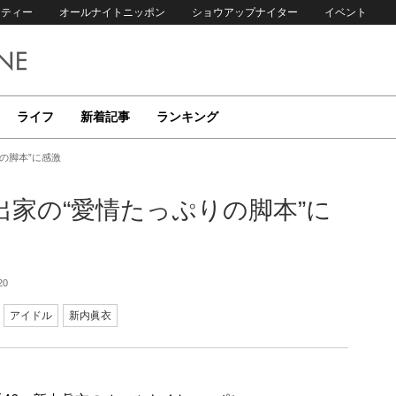
リティー
オールナイトニッポン
ショウアップナイター
イベント
ライフ
新着記事
ランキング
の脚本”に感激
出家の“愛情たっぷりの脚本”に
20
アイドル
新内眞衣