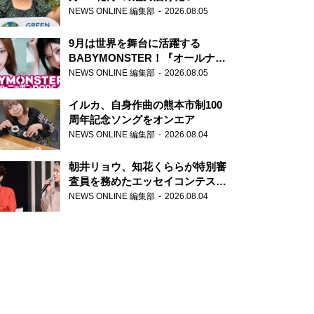
NEWS ONLINE 編集部
2026.08.05
9月は世界を舞台に活躍する
BABYMONSTER！『オールナイ
トニッポンPODCAST』月替わり
NEWS ONLINE 編集部
2026.08.05
パーソナリティ
イルカ、自身作曲の熊本市制100
周年記念ソングをオンエア
NEWS ONLINE 編集部
2026.08.04
朝井リョウ、知花くららが特別審
査員を務めたエッセイコンテスト
の特別番組「#いまあなたに伝え
NEWS ONLINE 編集部
2026.08.04
たいこと」