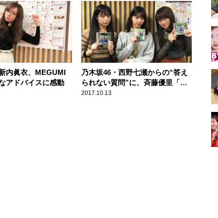
新内眞衣、MEGUMI
乃木坂46・西野七瀬からの“答え
”なアドバイスに感動
られない質問”に、斉藤優里「い
じわる！(笑)」
2017.10.13