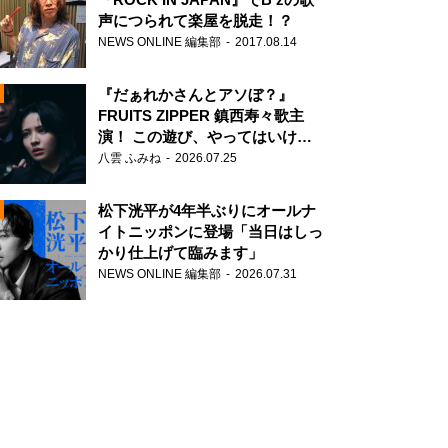
声につられて楽屋を脱走！？
NEWS ONLINE 編集部
2017.08.14
『だぁれかさんとアソぼ？』
FRUITS ZIPPER 鎮西寿々歌主
演！ この遊び、やってはいけま
せん。
八雲 ふみね
2026.07.25
N
松下洸平が4年半ぶりにオールナ
イトニッポンに登場「当日はしっ
かり仕上げて臨みます」
NEWS ONLINE 編集部
2026.07.31
N