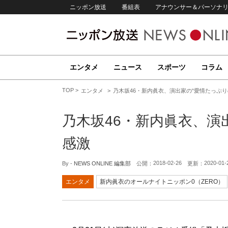
ニッポン放送
番組表
アナウンサー＆パーソナ
エンタメ
ニュース
スポーツ
コラム
TOP
エンタメ
乃木坂46・新内眞衣、演出家の“愛情たっぷり
乃木坂46・新内眞衣、演
感激
2018-02-26
2020-01-
By -
NEWS ONLINE 編集部
公開：
更新：
エンタメ
新内眞衣のオールナイトニッポン0（ZERO）