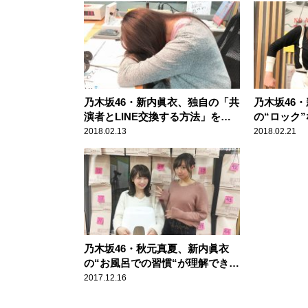
乃木坂46・新内眞衣、独自の「共
乃木坂46・
演者とLINE交換する方法」を考
の“ロック
案
2018.02.13
2018.02.21
乃木坂46・秋元真夏、新内眞衣
の“お風呂での習慣“が理解できず
「嘘でしょ？」
2017.12.16