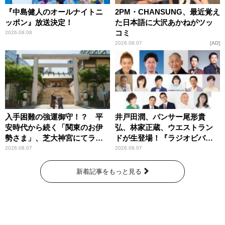
『中島健人のオールナイトニ
2PM・CHANSUNG、最近覚え
ッポン』放送決定！
た日本語に大沢あかねがツッ
コミ
2026.08.08
2026.08.07
AD
入手困難の強運御守！？ 平
井戸田潤、パンサー尾形貴
安時代から続く「関東のお伊
弘、林家正蔵、ウエストラン
勢さま」、芝大神宮にてラン
ドが生登場！『ラジオビバリ
パンプスが合格祈願！
ー昼ズ』
2026.08.07
2026.08.07
新着記事をもっと見る