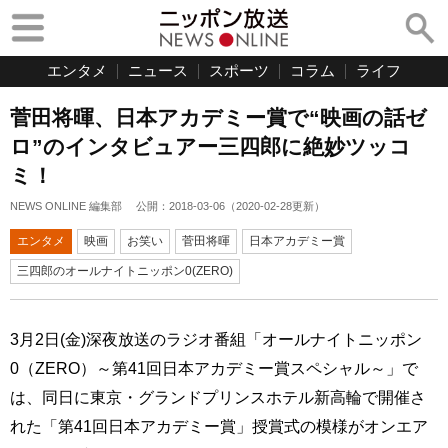
エンタメ
ニュース
スポーツ
コラム
ライフ
菅田将暉、日本アカデミー賞で“映画の話ゼ
ロ”のインタビュアー三四郎に絶妙ツッコ
ミ！
NEWS ONLINE 編集部
公開：
2018-03-06
（
2020-02-28
更新）
エンタメ
映画
お笑い
菅田将暉
日本アカデミー賞
三四郎のオールナイトニッポン0(ZERO)
3月2日(金)深夜放送のラジオ番組「オールナイトニッポン
0（ZERO）～第41回日本アカデミー賞スペシャル～」で
は、同日に東京・グランドプリンスホテル新高輪で開催さ
れた「第41回日本アカデミー賞」授賞式の模様がオンエア