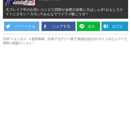
大ブレイク中のお笑いコンビ三四郎が金曜の深夜に大はしゃぎ! おもしろナ
イトにカモン！カモン!! みんなでワイワイ騒ごうぜ！
ツイートする
シェアする
送る
はてな
TOP
エンタメ
菅田将暉、日本アカデミー賞で“映画の話ゼロ”のインタビュアー三
四郎に絶妙ツッコミ！