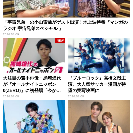
「宇宙兄弟」の小山宙哉がゲスト出演！地上波特番『マンガの
ラジオ 宇宙兄弟スペシャル 』
2026.08.09
NEW
大注目の若手俳優・黒崎煌代
『ブルーロック』高橋文哉主
が『オールナイトニッポン
演、大人気サッカー漫画が待
0(ZERO)』に初登場「今から
望の実写映画に
とてもワクワクしておりま
2026.08.08
2026.08.08
す！」