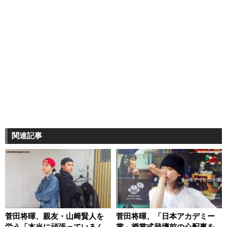
関連記事
菅田将暉、親友・山﨑賢人を
菅田将暉、「日本アカデミー
労う「本当に頑張っているん
賞」授賞式登壇前の心配事を