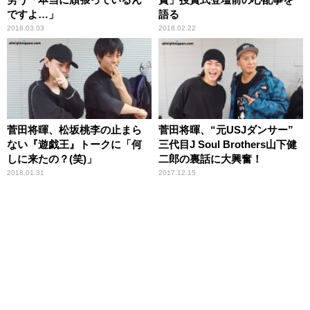
ですよ…」
語る
2018.03.03
2018.02.22
菅田将暉、松坂桃李の止まら
菅田将暉、“元USJダンサー”
ない『遊戯王』トークに「何
三代目J Soul Brothers山下健
しに来たの？(笑)」
二郎の裏話に大興奮！
2018.01.31
2017.12.15