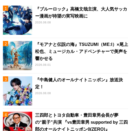
『ブルーロック』高橋文哉主演、大人気サッカ
ー漫画が待望の実写映画に
2026.08.08
『モアナと伝説の海』TSUZUMI（ME:I）×尾上
松也、ミュージカル・アドベンチャーで美声を
響かせる
2026.08.01
『中島健人のオールナイトニッポン』放送決
定！
2026.08.08
三四郎とトヨタ自動車・豊田章男会長が夢
の“親子”共演 『vs豊田章男 supported by 三四
郎のオールナイトニッポン0(ZERO)』