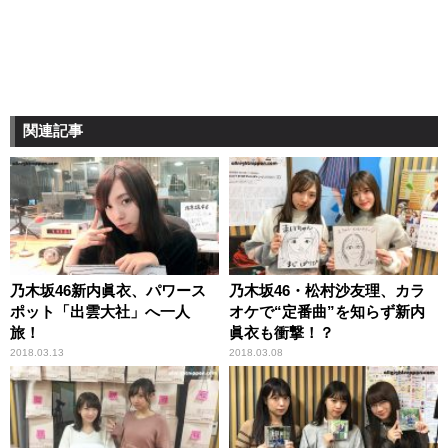
関連記事
乃木坂46新内眞衣、パワース
乃木坂46・松村沙友理、カラ
ポット「出雲大社」へ一人
オケで“定番曲”を知らず新内
旅！
眞衣も衝撃！？
2018.03.13
2018.03.08