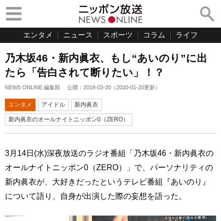
エンタメ
ニュース
スポーツ
コラム
ライフ
乃木坂46・新内眞衣、もし“あいのり”に出
たら「告白されて断りたい」！？
NEWS ONLINE 編集部
公開：
2018-03-20
（
2020-01-20
更新）
エンタメ
アイドル
新内眞衣
新内眞衣のオールナイトニッポン0（ZERO）
3月14日(水)深夜放送のラジオ番組「乃木坂46・新内眞衣の
オールナイトニッポン0（ZERO）」で、パーソナリティの
新内眞衣が、大好きだったというテレビ番組『あいのり』
について語り、自身が出演した際の妄想を語った。