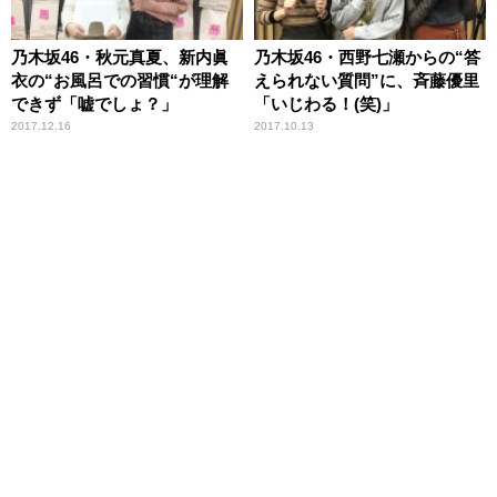
乃木坂46・秋元真夏、新内眞
乃木坂46・西野七瀬からの“答
衣の“お風呂での習慣“が理解
えられない質問”に、斉藤優里
できず「嘘でしょ？」
「いじわる！(笑)」
2017.12.16
2017.10.13