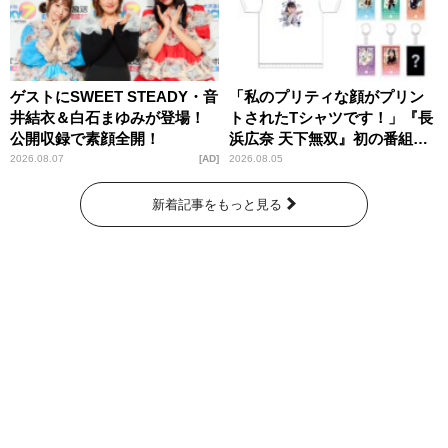
ゲストにSWEET STEADY・音
「私のプリティな顔がプリン
井結衣＆白石まゆみが登場！
トされたTシャツです！」『長
公開収録で素顔全開！
浜広奈 天下無双』初の番組グ
ッズ発売
2026.08.07
AD
2026.08.05
新着記事をもっと見る