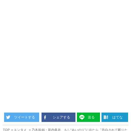
ツイートする
シェアする
送る
はてな
TOP
エンタメ
乃木坂46・新内眞衣、もし“あいのり”に出たら「告白されて断りた