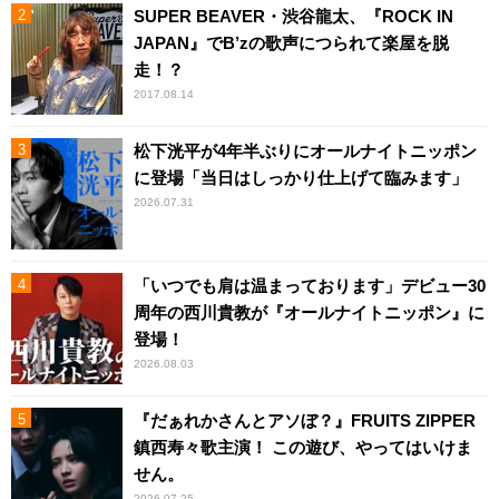
SUPER BEAVER・渋谷龍太、『ROCK IN
JAPAN』でB’zの歌声につられて楽屋を脱
走！？
2017.08.14
松下洸平が4年半ぶりにオールナイトニッポン
に登場「当日はしっかり仕上げて臨みます」
2026.07.31
「いつでも肩は温まっております」デビュー30
周年の西川貴教が『オールナイトニッポン』に
登場！
2026.08.03
『だぁれかさんとアソぼ？』FRUITS ZIPPER
鎮西寿々歌主演！ この遊び、やってはいけま
せん。
2026.07.25