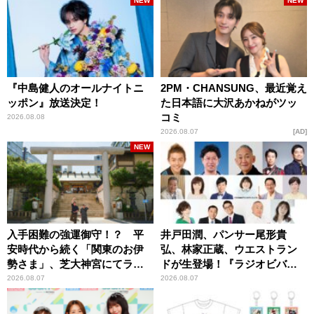
NEW
NEW
『中島健人のオールナイトニ
2PM・CHANSUNG、最近覚え
ッポン』放送決定！
た日本語に大沢あかねがツッ
コミ
2026.08.08
2026.08.07
AD
NEW
入手困難の強運御守！？ 平
井戸田潤、パンサー尾形貴
安時代から続く「関東のお伊
弘、林家正蔵、ウエストラン
勢さま」、芝大神宮にてラン
ドが生登場！『ラジオビバリ
パンプスが合格祈願！
ー昼ズ』
2026.08.07
2026.08.07