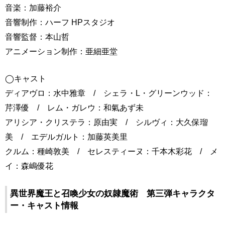
音楽：加藤裕介
音響制作：ハーフ HPスタジオ
音響監督：本山哲
アニメーション制作：亜細亜堂
◯キャスト
ディアヴロ：水中雅章 / シェラ・L・グリーンウッド：
芹澤優 / レム・ガレウ：和氣あず未
アリシア・クリステラ：原由実 / シルヴィ：大久保瑠
美 / エデルガルト：加藤英美里
クルム：種崎敦美 / セレスティーヌ：千本木彩花 / メ
イ：森嶋優花
異世界魔王と召喚少女の奴隷魔術 第三弾キャラクタ
ー・キャスト情報