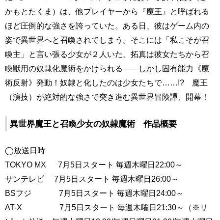
かもとたくま）は、他プレイヤーから『魔王』と呼ばれる
ほど圧倒的な強さを誇っていた。ある日、彼はゲーム内の
姿で異世界へと召喚されてしまう。そこには「私こそが召
喚主」と言い張る少女が２人いた。拓真は彼女たちから召
喚獣用の奴隷化魔術をかけられる――しかし固有能力《魔
術反射》発動！奴隷と化したのは少女たちで……!? 魔王
（演技）が絶対的な強さで突き進む異世界冒険譚、開幕！
異世界魔王と召喚少女の奴隷魔術 作品概要
◯放送日時
TOKYO MX 7月5日スタート 毎週木曜日22:00～
サンテレビ 7月5日スタート 毎週木曜日26:00～
BSフジ 7月5日スタート 毎週木曜日24:00～
AT-X 7月5日スタート 毎週木曜日21:30～（※リ