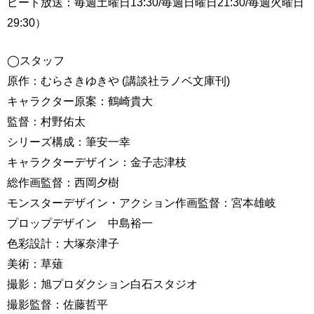
ピート放送：毎週土曜日13:30/毎週日曜日21:30/毎週火曜日
29:30）
◯スタッフ
原作：むらさきゆきや (講談社ラノベ文庫刊)
キャラクター原案：鶴崎貴大
監督：村野佑太
シリーズ構成：筆安一幸
キャラクターデザイン：金子志津枝
総作画監督：西岡夕樹
モンスターデザイン・アクション作画監督：宮本雄岐
プロップデザイン 中島裕一
色彩設計：大塚奈津子
美術：草薙
撮影：旭プロダクション白石スタジオ
撮影監督：佐藤哲平