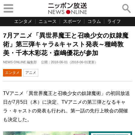
エンタメ
ニュース
スポーツ
コラム
ライフ
7月アニメ「異世界魔王と召喚少女の奴隷魔
術」第三弾キャラ&キャスト発表～種崎敦
美・千本木彩花・森嶋優花が参加
NEWS ONLINE 編集部
公開：
2018-06-01
（
2018-06-01
更新）
エンタメ
アニメ
TVアニメ「異世界魔王と召喚少女の奴隷魔術」の初回放送
日が7月5日（木）に決定、TVアニメの第三弾となるキャ
ラ・キャストの発表も行われ、第一話の先行上映会の開催
も決定した。