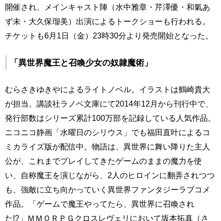
開催され、メインキャスト陣（水中雅章・芹澤優・和氣あ
ず未・大久保瑠美）出演によるトークショーも行われる。
チケットも6月1日（金）23時30分より発売開始となった。
「異世界魔王と召喚少女の奴隷魔術」
むらさきゆきやによるライトノベル。イラストは鶴崎貴大
が担当。講談社ラノベ文庫にて2014年12月から刊行中で、
発行部数はシリーズ累計100万部を記録している人気作品。
ニコニコ静画「水曜日のシリウス」でも福田直叶によるコ
ミカライズ版が配信中。物語は、異世界に舞い降りた主人
公が、これまでプレイしてきたゲームのままの魔力を使
い、自称魔王を演じながら、2人のヒロインに翻弄されつつ
も、強敵に立ち向かっていく異世界ファンタジーラブコメ
作品。「ゲームで魔王やってたら、異世界に召喚され
た!?」ＭＭＯＲＰＧクロスレヴェリにおいて坂本拓真（さ