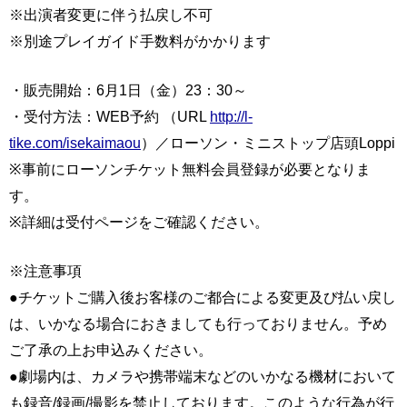
※出演者変更に伴う払戻し不可
※別途プレイガイド手数料がかかります
・販売開始：6月1日（金）23：30～
・受付方法：WEB予約 （URL
http://l-
tike.com/isekaimaou
）／ローソン・ミニストップ店頭Loppi
※事前にローソンチケット無料会員登録が必要となりま
す。
※詳細は受付ページをご確認ください。
※注意事項
●チケットご購入後お客様のご都合による変更及び払い戻し
は、いかなる場合におきましても行っておりません。予め
ご了承の上お申込みください。
●劇場内は、カメラや携帯端末などのいかなる機材において
も録音/録画/撮影を禁止しております。このような行為が行