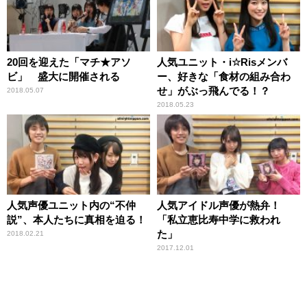
20回を迎えた「マチ★アソ
人気ユニット・i☆Risメンバ
ビ」 盛大に開催される
ー、好きな「食材の組み合わ
せ」がぶっ飛んでる！？
2018.05.07
2018.05.23
人気声優ユニット内の“不仲
人気アイドル声優が熱弁！
説”、本人たちに真相を迫る！
「私立恵比寿中学に救われ
た」
2018.02.21
2017.12.01