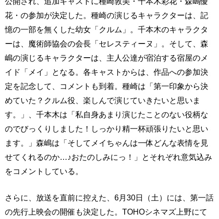
公開され、追加キャストに種崎敦美・千本木彩花・森嶋優
花・の参加が決定した。種崎の演じるキャラクターは、記
憶の一部を無くした幼女「クルム」。千本木のキャラクタ
ーは、魔術師協会の会長「セレスティーヌ」。そして、森
嶋の演じるキャラクターは、主人公達が宿泊する宿屋のメ
イド「メイ」となる。各キャストからは、作品への参加決
定を記念して、コメントも到着。種崎は「第一印象から決
めていた？クルム役、楽しんで演じていきたいと思いま
す。」、千本木は「私自身あまり演じたことのない役柄な
のでびっくりしました！しっかり精一杯頑張りたいと思い
ます。」森嶋は「そしてメイちゃんは一体どんな表情を見
せてくれるのか…♪おたのしみにっ！」とそれぞれ意気込み
をコメントしている。
さらに、放送を直前に控えた、6月30日（土）には、第一話
の先行上映会の開催も決定した。TOHOシネマズ上野にて