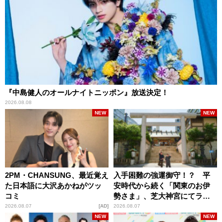
『中島健人のオールナイトニッポン』放送決定！
2026.08.08
NEW
NEW
2PM・CHANSUNG、最近覚え
入手困難の強運御守！？ 平
た日本語に大沢あかねがツッ
安時代から続く「関東のお伊
コミ
勢さま」、芝大神宮にてラン
パンプスが合格祈願！
2026.08.07
AD
2026.08.07
NEW
NEW