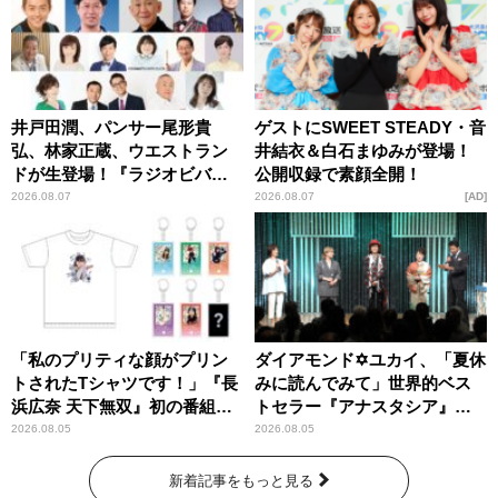
井戸田潤、パンサー尾形貴
ゲストにSWEET STEADY・音
弘、林家正蔵、ウエストラン
井結衣＆白石まゆみが登場！
ドが生登場！『ラジオビバリ
公開収録で素顔全開！
ー昼ズ』
2026.08.07
2026.08.07
AD
「私のプリティな顔がプリン
ダイアモンド✡ユカイ、「夏休
トされたTシャツです！」『長
みに読んでみて」世界的ベス
浜広奈 天下無双』初の番組グ
トセラー『アナスタシア』を
ッズ発売
紹介
2026.08.05
2026.08.05
新着記事をもっと見る