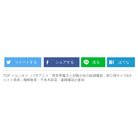
ツイートする
シェアする
送る
はてな
TOP
エンタメ
7月アニメ「異世界魔王と召喚少女の奴隷魔術」第三弾キャラ&キ
ャスト発表～種崎敦美・千本木彩花・森嶋優花が参加