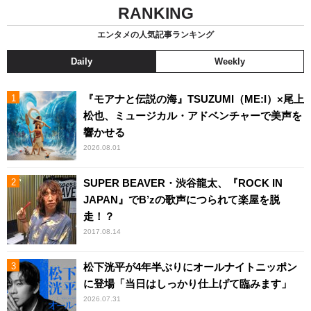
RANKING
エンタメの人気記事ランキング
Daily
Weekly
『モアナと伝説の海』TSUZUMI（ME:I）×尾上
松也、ミュージカル・アドベンチャーで美声を
響かせる
2026.08.01
SUPER BEAVER・渋谷龍太、『ROCK IN
JAPAN』でB’zの歌声につられて楽屋を脱
走！？
2017.08.14
松下洸平が4年半ぶりにオールナイトニッポン
に登場「当日はしっかり仕上げて臨みます」
2026.07.31