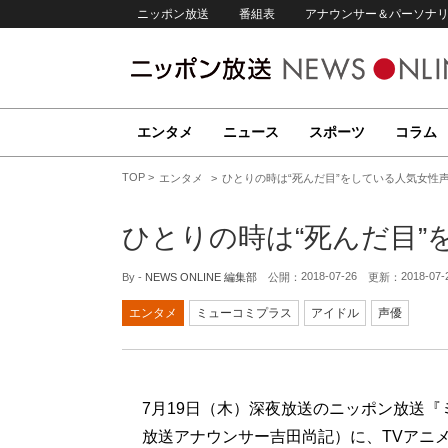
ニッポン放送
番組表
アナウンサー＆パーソナ
エンタメ
ニュース
スポーツ
コラム
TOP
エンタメ
ひとりの時は“死んだ目”をしている人気女性
ひとりの時は“死んだ目”
2018-07-26
2018-07-
By -
NEWS ONLINE 編集部
公開：
更新：
エンタメ
ミューコミプラス
アイドル
声優
7月19日（木）深夜放送のニッポン放送
放送アナウンサー吉田尚記）に、TVアニ