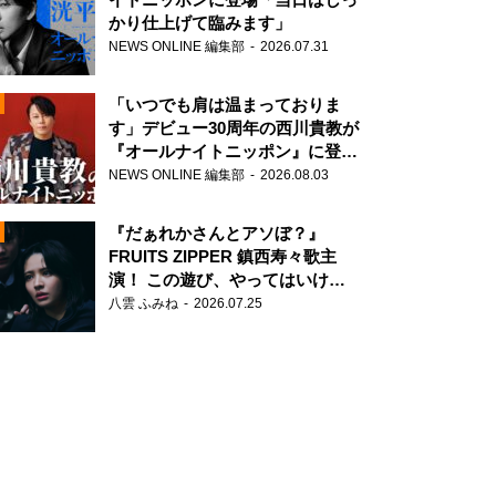
かり仕上げて臨みます」
NEWS ONLINE 編集部
2026.07.31
「いつでも肩は温まっておりま
す」デビュー30周年の西川貴教が
『オールナイトニッポン』に登
場！
NEWS ONLINE 編集部
2026.08.03
N
『だぁれかさんとアソぼ？』
FRUITS ZIPPER 鎮西寿々歌主
演！ この遊び、やってはいけま
せん。
八雲 ふみね
2026.07.25
N