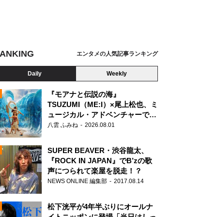
ANKING
エンタメの人気記事ランキング
Daily
Weekly
『モアナと伝説の海』
TSUZUMI（ME:I）×尾上松也、ミ
ュージカル・アドベンチャーで美
N
声を響かせる
八雲 ふみね
2026.08.01
SUPER BEAVER・渋谷龍太、
『ROCK IN JAPAN』でB’zの歌
声につられて楽屋を脱走！？
NEWS ONLINE 編集部
2017.08.14
松下洸平が4年半ぶりにオールナ
イトニッポンに登場「当日はしっ