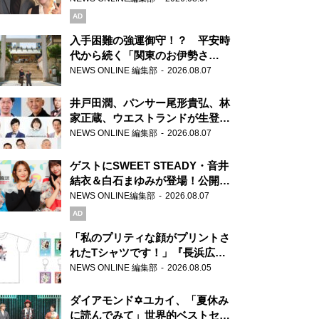
AD
入手困難の強運御守！？ 平安時
代から続く「関東のお伊勢さ
ま」、芝大神宮にてランパンプス
NEWS ONLINE 編集部
2026.08.07
が合格祈願！
井戸田潤、パンサー尾形貴弘、林
家正蔵、ウエストランドが生登
場！『ラジオビバリー昼ズ』
NEWS ONLINE 編集部
2026.08.07
ゲストにSWEET STEADY・音井
結衣＆白石まゆみが登場！公開収
録で素顔全開！
NEWS ONLINE編集部
2026.08.07
AD
「私のプリティな顔がプリントさ
れたTシャツです！」『長浜広奈
天下無双』初の番組グッズ発売
NEWS ONLINE 編集部
2026.08.05
ダイアモンド✡ユカイ、「夏休み
に読んでみて」世界的ベストセラ