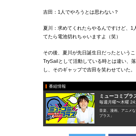
吉田：1人でやろうとは思わない？
夏川：求めてくれたらやるんですけど、1
てたら電池切れちゃいますよ（笑）
その後、夏川が先日誕生日だったというこ
TrySailとして活動している時とは違
し、そのギャップで吉田を笑わせていた。
番組情報
ミューコミプラ
毎週月曜〜木曜 24:00
音楽、漫画、アニメな
プラス」