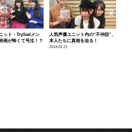
ット・TrySailメン
人気声優ユニット内の“不仲説”、
映画が怖くて号泣！？
本人たちに真相を迫る！
2018.02.21