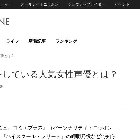
リティー
オールナイトニッポン
ショウアップナイター
イベント
ライフ
新着記事
ランキング
声優とは？
をしている人気女性声優とは？
26
『ミュ～コミ＋プラス』（パーソナリティ：ニッポン
メ『ハイスクール・フリート』の岬明乃役などで知ら