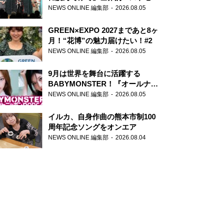
ー『アナスタシア』を紹介
NEWS ONLINE 編集部
2026.08.05
GREEN×EXPO 2027まであと8ヶ
月！“花博”の魅力届けたい！#2
NEWS ONLINE 編集部
2026.08.05
9月は世界を舞台に活躍する
BABYMONSTER！『オールナイ
トニッポンPODCAST』月替わり
NEWS ONLINE 編集部
2026.08.05
パーソナリティ
イルカ、自身作曲の熊本市制100
周年記念ソングをオンエア
NEWS ONLINE 編集部
2026.08.04