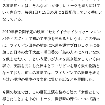
ス放送局～』は、そんなelfin’が楽しいトークを繰り広げて
いく内容で、毎月1日と15日の月に２回配信していく番組と
なっている。
2019年春公開予定の映画『セカイイチオイシイ水〜マロン
パティの涙～』で初めて主演を務めるという辻。この作品
は、フィリピン田舎の離島に水道を通すプロジェクトに参
加した日本の女子大生・明日香の「島の人々にきれいな水
を飲ませたい。」という思いが人々を突き動かしていく内
容で、実話を元にした日本とフィリピンを繋ぐ愛の物語と
なっており、前回の放送では、フィリピンでの撮影を終え
た辻が現地の環境や食文化に驚いた話などを展開した。
今回の放送では、この度初主演を務める辻の「女優として
感じたこと」を中心にトーク。撮影時の苦悩について語っ