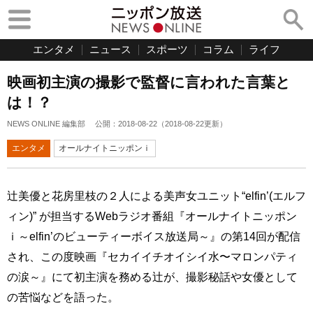
エンタメ
ニュース
スポーツ
コラム
ライフ
映画初主演の撮影で監督に言われた言葉と
は！？
NEWS ONLINE 編集部
公開：
2018-08-22
（
2018-08-22
更新）
エンタメ
オールナイトニッポンｉ
辻美優と花房里枝の２人による美声女ユニット“elfin’(エルフ
ィン)” が担当するWebラジオ番組『オールナイトニッポン
ｉ～elfin’のビューティーボイス放送局～』の第14回が配信
され、この度映画『セカイイチオイシイ水〜マロンパティ
の涙～』にて初主演を務める辻が、撮影秘話や女優として
の苦悩などを語った。