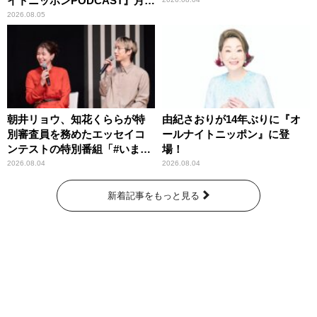
イトニッポンPODCAST』月替
わりパーソナリティ
2026.08.05
朝井リョウ、知花くららが特
由紀さおりが14年ぶりに『オ
別審査員を務めたエッセイコ
ールナイトニッポン』に登
ンテストの特別番組「#いまあ
場！
なたに伝えたいこと」
2026.08.04
2026.08.04
新着記事をもっと見る