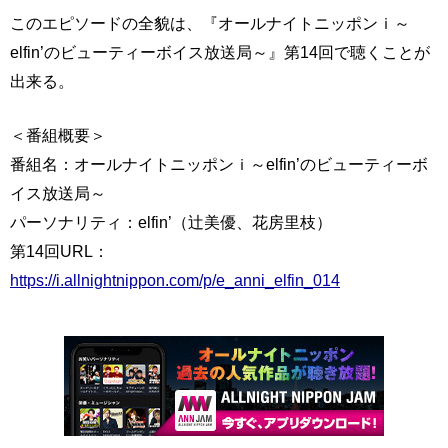
このエピソードの全貌は、『オールナイトニッポンｉ～
elfin’のビューティーボイス放送局～』第14回で聴くことが
出来る。
＜番組概要＞
番組名：オールナイトニッポンｉ～elfin’のビューティーボ
イス放送局～
パーソナリティ：elfin’（辻美優、花房里枝）
第14回URL：
https://i.allnightnippon.com/p/e_anni_elfin_014