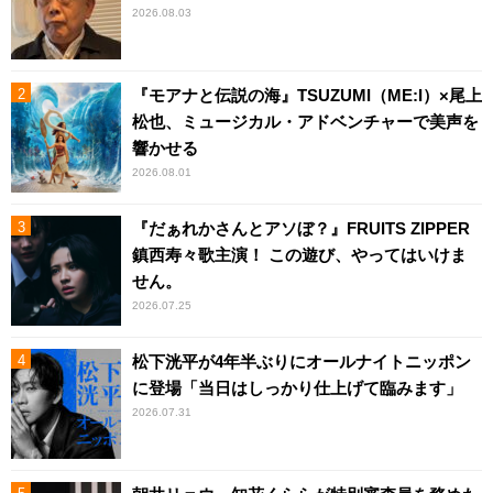
2026.08.03
『モアナと伝説の海』TSUZUMI（ME:I）×尾上
松也、ミュージカル・アドベンチャーで美声を
響かせる
2026.08.01
『だぁれかさんとアソぼ？』FRUITS ZIPPER
鎮西寿々歌主演！ この遊び、やってはいけま
せん。
2026.07.25
松下洸平が4年半ぶりにオールナイトニッポン
に登場「当日はしっかり仕上げて臨みます」
2026.07.31