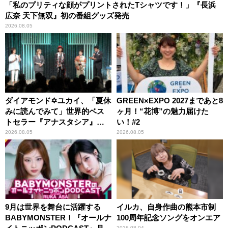
「私のプリティな顔がプリントされたTシャツです！」『長浜
広奈 天下無双』初の番組グッズ発売
2026.08.05
ダイアモンド✡ユカイ、「夏休
GREEN×EXPO 2027まであと8
みに読んでみて」世界的ベス
ヶ月！“花博”の魅力届けた
トセラー『アナスタシア』を
い！#2
紹介
2026.08.05
2026.08.05
9月は世界を舞台に活躍する
イルカ、自身作曲の熊本市制
BABYMONSTER！『オールナ
100周年記念ソングをオンエア
2026.08.04