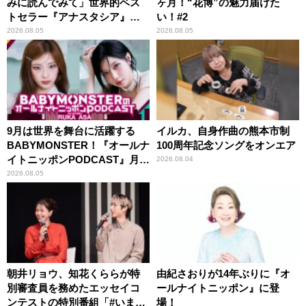
みに読んでみて」世界的ベス
ヶ月！“花博”の魅力届けた
トセラー『アナスタシア』を
い！#2
紹介
2026.08.05
2026.08.05
9月は世界を舞台に活躍する
イルカ、自身作曲の熊本市制
BABYMONSTER！『オールナ
100周年記念ソングをオンエア
イトニッポンPODCAST』月替
2026.08.04
わりパーソナリティ
2026.08.05
朝井リョウ、知花くららが特
由紀さおりが14年ぶりに『オ
別審査員を務めたエッセイコ
ールナイトニッポン』に登
ンテストの特別番組「#いまあ
場！