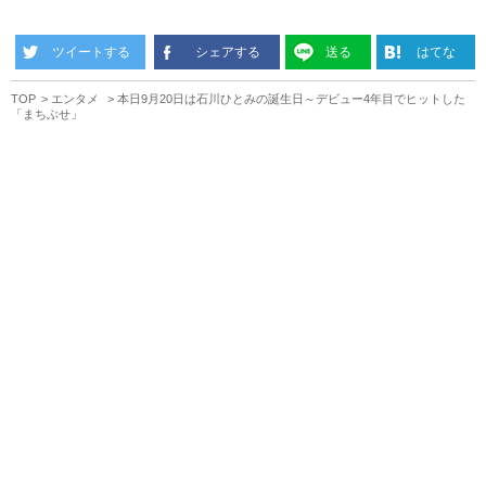
ツイートする
シェアする
送る
はてな
TOP
エンタメ
本日9月20日は石川ひとみの誕生日～デビュー4年目でヒットした
「まちぶせ」