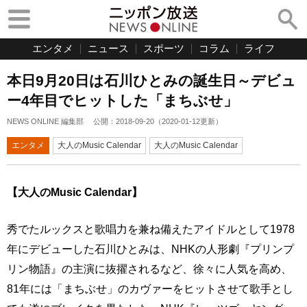
エンタメ
ニュース
スポーツ
コラム
ライフ
本日9月20日は石川ひとみの誕生日～デビュ
ー4年目でヒットした「まちぶせ」
NEWS ONLINE 編集部
公開：
2018-09-20
（
2020-01-12
更新）
エンタメ
大人のMusic Calendar
大人のMusic Calendar
【大人のMusic Calendar】
秀でたルックスと歌唱力を兼ね備えたアイドルとして1978
年にデビューした石川ひとみは、NHKの人形劇『プリンプ
リン物語』の主演に抜擢されるなど、徐々に人気を高め、
81年には「まちぶせ」のカヴァーをヒットさせて歌手とし