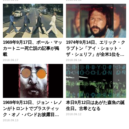
ート
1969年9月17日、ポール・マッ
1974年9月14日、エリック・ク
カートニー死亡説の記事が掲
ラプトン「アイ・ショット・
載
ザ・シェリフ」が全米1位を記
録
2018.09.17
2018.09.14
1969年9月13日、ジョン・レノ
本日9月12日はあがた森魚の誕
ンがトロントでプラスティッ
生日。古希となる
ク・オノ・バンドお披露目ラ
2018.09.12
イヴ
2018.09.13