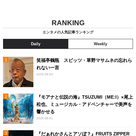
RANKING
エンタメの人気記事ランキング
Daily
Weekly
笑福亭鶴瓶 スピッツ・草野マサムネの忘れら
れない一言
2026.08.03
『モアナと伝説の海』TSUZUMI（ME:I）×尾上
松也、ミュージカル・アドベンチャーで美声を
響かせる
2026.08.01
『だぁれかさんとアソぼ？』FRUITS ZIPPER