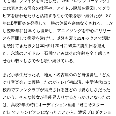
ても遂にブレイクを果たした。NHK『レッツゴーヤング』
に代表される司会の仕事や、アイドル脱却を意図してグラ
ビアを賑わせたりと活躍するなかで歌を歌い続けたが、87
年にB型肝炎を発症して一時の休業を余儀なくされる。しか
し翌88年には早くも復帰し、アニメソングを中心にリリー
スを再開して復活を遂げた。以降も衰えぬルックスで活動
を続けてきた彼女は本日9月20日に59歳の誕生日を迎え
た。永遠のアイドル・石川ひとみはその年齢を全く感じさ
せない若々しさで今も歌い続けている。
まだ小学生だった頃、地元・名古屋ののど自慢番組『どん
ぐり音楽会』に優勝したのがテレビ初出演。中学時代には
校内でファンクラブが結成されるほどの可愛らしさだった
という。そんな彼女が芸能界入りするきっかけとなったの
は、高校2年の時にオーディション番組『君こそスター
だ!』でチャンピオンになったことから。渡辺プロダクショ