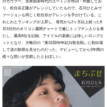
のカヴァー。荒井由実時代のユーミンが作詞・作曲してお
り、松任谷正隆がアレンジしていたもので、石川ひとみヴ
ァージョンも同じく松任谷がアレンジを手がけている。じ
わじわとランキングが上昇し、発売から2ヶ月以上経った8
月3日付のオリコン週間チャートで遂にトップテン入りを果
たし、最高6位を記録。アイドルの楽曲には珍しいロングヒ
ットとなり、大晦日の『第32回NHK紅白歌合戦』に初出場
して涙の歌唱を見せたのだった。デビューしてから3年間の
様々な想いが交錯したとおぼしい。