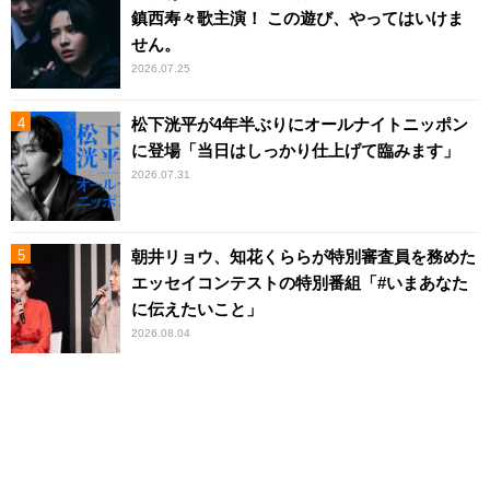
鎮西寿々歌主演！ この遊び、やってはいけま
せん。
2026.07.25
松下洸平が4年半ぶりにオールナイトニッポン
に登場「当日はしっかり仕上げて臨みます」
2026.07.31
朝井リョウ、知花くららが特別審査員を務めた
エッセイコンテストの特別番組「#いまあなた
に伝えたいこと」
2026.08.04