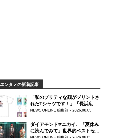
エンタメの新着記事
「私のプリティな顔がプリントさ
れたTシャツです！」『長浜広奈
天下無双』初の番組グッズ発売
NEWS ONLINE 編集部
2026.08.05
ダイアモンド✡ユカイ、「夏休み
に読んでみて」世界的ベストセラ
ー『アナスタシア』を紹介
NEWS ONLINE 編集部
2026.08.05