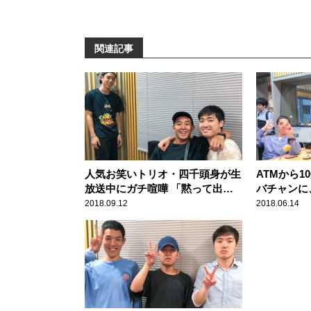
関連記事
人気お笑いトリオ・四千頭身が生
ATMから
放送中にガチ喧嘩 「黙って出て
バチャンに
いけ！」
藤がとった
2018.09.12
2018.06.14