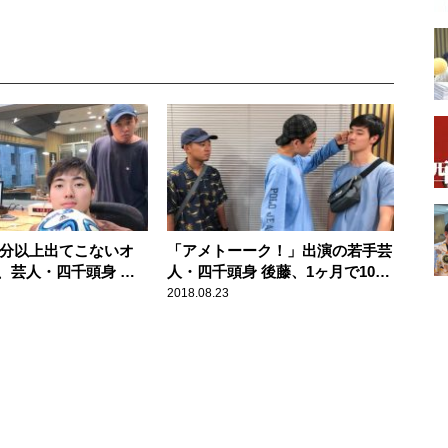
10分以上出てこないオ
「アメトーーク！」出演の若手芸
、芸人・四千頭身 後
人・四千頭身 後藤、1ヶ月で10kg
行動とは
痩せたダイエット術を語る
2018.08.23