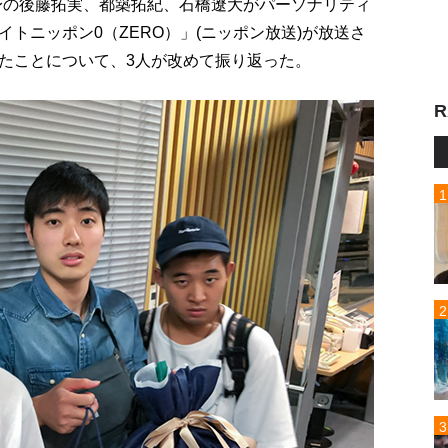
頭身の後藤拓実、都築拓紀、石橋遼大がパーソナリティ
トニッポン0（ZERO）」(ニッポン放送)が放送さ
たことについて、3人が改めて振り返った。
R