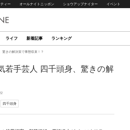
リティー
オールナイトニッポン
ショウアップナイター
イベント
ライフ
新着記事
ランキング
身、驚きの解決策で事態収束！？
気若手芸人 四千頭身、驚きの解
22
四千頭身