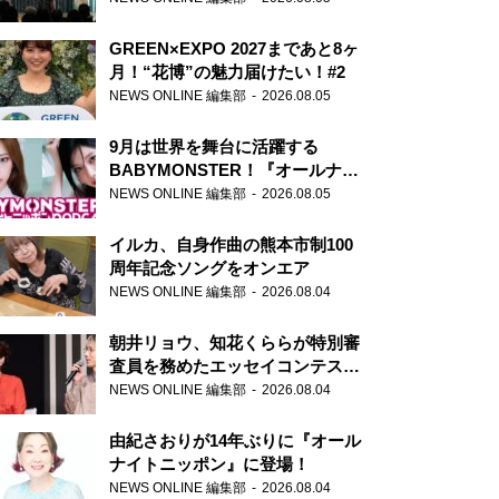
GREEN×EXPO 2027まであと8ヶ
月！“花博”の魅力届けたい！#2
NEWS ONLINE 編集部
2026.08.05
9月は世界を舞台に活躍する
BABYMONSTER！『オールナイ
トニッポンPODCAST』月替わり
NEWS ONLINE 編集部
2026.08.05
パーソナリティ
イルカ、自身作曲の熊本市制100
周年記念ソングをオンエア
NEWS ONLINE 編集部
2026.08.04
朝井リョウ、知花くららが特別審
査員を務めたエッセイコンテスト
の特別番組「#いまあなたに伝え
NEWS ONLINE 編集部
2026.08.04
たいこと」
由紀さおりが14年ぶりに『オール
ナイトニッポン』に登場！
NEWS ONLINE 編集部
2026.08.04