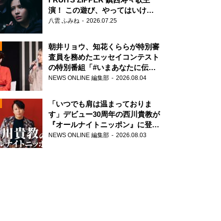
演！ この遊び、やってはいけま
せん。
八雲 ふみね
2026.07.25
朝井リョウ、知花くららが特別審
査員を務めたエッセイコンテスト
の特別番組「#いまあなたに伝え
たいこと」
NEWS ONLINE 編集部
2026.08.04
N
「いつでも肩は温まっておりま
す」デビュー30周年の西川貴教が
『オールナイトニッポン』に登
場！
NEWS ONLINE 編集部
2026.08.03
N