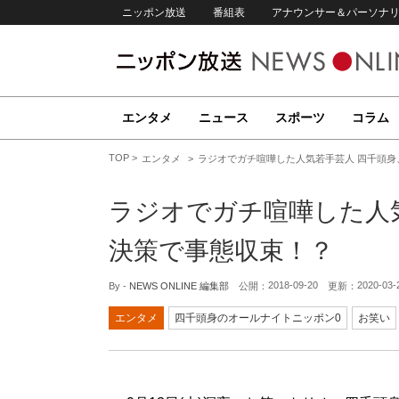
ニッポン放送
番組表
アナウンサー＆パーソナ
エンタメ
ニュース
スポーツ
コラム
TOP
エンタメ
ラジオでガチ喧嘩した人気若手芸人 四千頭
ラジオでガチ喧嘩した人
決策で事態収束！？
2018-09-20
2020-03-
By -
NEWS ONLINE 編集部
公開：
更新：
エンタメ
四千頭身のオールナイトニッポン0
お笑い