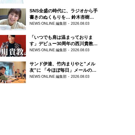
SNS全盛の時代に、ラジオから手
書きのぬくもりを… 鈴木杏樹の
直筆はがきが届く！
NEWS ONLINE 編集部
2026.08.03
『MUSIC10』こちら有楽町駅前
郵便局
「いつでも肩は温まっておりま
す」デビュー30周年の西川貴教が
『オールナイトニッポン』に登
NEWS ONLINE 編集部
2026.08.03
場！
サンド伊達、竹内まりやと”メル
友”に 「今ほぼ毎日」メールのや
り取り明かす
NEWS ONLINE 編集部
2026.08.03