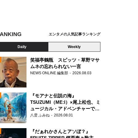
ANKING
エンタメの人気記事ランキング
Daily
Weekly
笑福亭鶴瓶 スピッツ・草野マサ
ムネの忘れられない一言
NEWS ONLINE 編集部
2026.08.03
N
『モアナと伝説の海』
TSUZUMI（ME:I）×尾上松也、ミ
ュージカル・アドベンチャーで美
声を響かせる
八雲 ふみね
2026.08.01
『だぁれかさんとアソぼ？』
FRUITS ZIPPER 鎮西寿々歌主