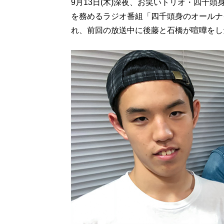
9月13日(木)深夜、お笑いトリオ・四千
を務めるラジオ番組「四千頭身のオールナイ
れ、前回の放送中に後藤と石橋が喧嘩をし