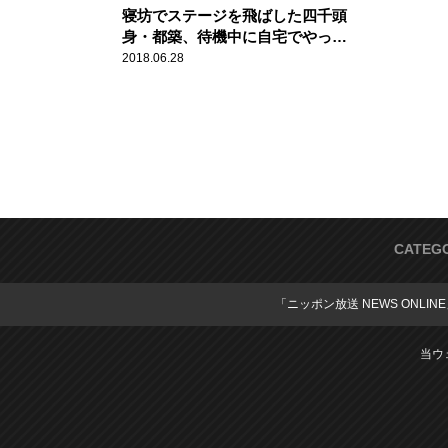
寝坊でステージを飛ばした四千頭
身・都築、待機中に自宅でやって
いたことに後藤・石橋あ然
2018.06.28
CATEG
「ニッポン放送 NEWS ONLIN
当ウ