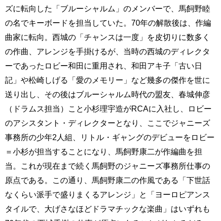
ズに転向した「ブルーシャルム」のメンバーで、馬飼野睦
の名でキーボードを担当していた。70年の解散後は、作編
曲家に転向。西城の「チャンスは一度」を皮切りに数多く
の作曲、アレンジを手掛けるが、当時の西城のディレクタ
ーであったロビー和田に重用され、和田アキ子「古い日
記」や松崎しげる「愛のメモリー」など幾多の傑作を世に
送り出し、その後はブルーシャルム時代の盟友、春城伸彦
（ドラムス担当）こと小杉理宇造がRCAに入社し、ロビー
のアシスタント・ディレクターとなり、ここでジャニーズ
事務所の少年2人組、リトル・ギャングのデビューをロビー
＝小杉が担当することになり、馬飼野康二が作編曲を担
当。これが現在まで続く馬飼野のジャニーズ事務所仕事の
原点である。この通り、馬飼野康二の作風である「下世話
なくらい派手で盛りまくるアレンジ」と「ヨーロピアンス
タイルで、大げさなほどドラマチックな楽曲」はいずれも