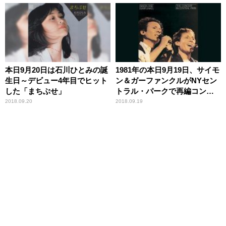
本日9月20日は石川ひとみの誕
1981年の本日9月19日、サイモ
生日～デビュー4年目でヒット
ン＆ガーファンクルがNYセン
した「まちぶせ」
トラル・パークで再編コンサ
ート
2018.09.20
2018.09.19