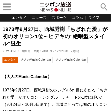
エンタメ
ニュース
スポーツ
コラム
ライフ
1973年9月27日、西城秀樹「ちぎれた愛」が
初のオリコン1位～ヒデキの“絶唱型スタイ
ル”誕生
NEWS ONLINE 編集部
公開：
2018-09-27
（
2020-01-12
更新）
エンタメ
大人のMusic Calendar
大人のMusic Calendar
【大人のMusic Calendar】
1973年9月27日、西城秀樹のシングル6作目にあたる「ちぎ
れた愛」がオリコン・シングル・チャートの1位に輝いた
（9月24日～10月5日まで）。西城にとっては初のオリコン