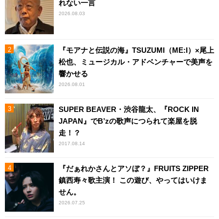
れない一言
2026.08.03
『モアナと伝説の海』TSUZUMI（ME:I）×尾上
松也、ミュージカル・アドベンチャーで美声を
響かせる
2026.08.01
SUPER BEAVER・渋谷龍太、『ROCK IN
JAPAN』でB’zの歌声につられて楽屋を脱
走！？
2017.08.14
『だぁれかさんとアソぼ？』FRUITS ZIPPER
鎮西寿々歌主演！ この遊び、やってはいけま
せん。
2026.07.25