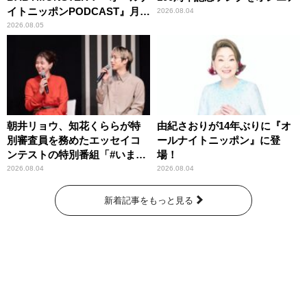
イトニッポンPODCAST』月替
2026.08.04
わりパーソナリティ
2026.08.05
朝井リョウ、知花くららが特
由紀さおりが14年ぶりに『オ
別審査員を務めたエッセイコ
ールナイトニッポン』に登
ンテストの特別番組「#いまあ
場！
なたに伝えたいこと」
2026.08.04
2026.08.04
新着記事をもっと見る