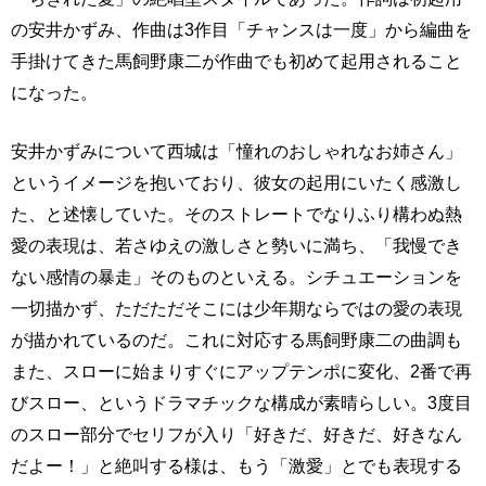
の安井かずみ、作曲は3作目「チャンスは一度」から編曲を
手掛けてきた馬飼野康二が作曲でも初めて起用されること
になった。
安井かずみについて西城は「憧れのおしゃれなお姉さん」
というイメージを抱いており、彼女の起用にいたく感激し
た、と述懐していた。そのストレートでなりふり構わぬ熱
愛の表現は、若さゆえの激しさと勢いに満ち、「我慢でき
ない感情の暴走」そのものといえる。シチュエーションを
一切描かず、ただただそこには少年期ならではの愛の表現
が描かれているのだ。これに対応する馬飼野康二の曲調も
また、スローに始まりすぐにアップテンポに変化、2番で再
びスロー、というドラマチックな構成が素晴らしい。3度目
のスロー部分でセリフが入り「好きだ、好きだ、好きなん
だよー！」と絶叫する様は、もう「激愛」とでも表現する