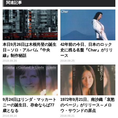
関連記事
本日9月26日は木根尚登の誕生
42年前の今日、日本のロック
日～ソロ・アルバム『中央
史に残る名盤『Char』がリリ
線』制作秘話
ース
2018.09.26
2018.09.25
9月24日はリンダ・マッカート
1972年9月21日、南沙織「哀愁
ニーの誕生日、存命ならば77
のページ」がリリース～メロ
歳となる
ウ・サウンドの原点
2018.09.24
2018.09.21