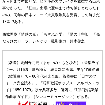
から何まで型破りな、ヒデキの大ブレイクを象徴する出来
事であった。『紅白』出場は翌年まで持ち越しとなったも
のの、同年の日本レコード大賞歌唱賞を受賞、この時まだ
18歳である。
西城秀樹「情熱の嵐」「ちぎれた愛」「愛の十字架」「傷
だらけのローラ」ジャケット撮影協力：鈴木啓之
【著者】馬飼野元宏（まかいの・もとひろ）：音楽ライ
ター。月刊誌「映画秘宝」編集部に所属。主な守備範囲
は歌謡曲と70～80年代邦楽全般。監修書に『日本のフ
ォーク完全読本』、『昭和歌謡ポップス・アルバム・ガ
イド1959-1979』ほか共著多数。近著に『昭和歌謡職業
作曲家ガイド』（シンコーミュージック）がある。