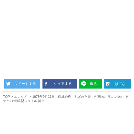
ツイートする
シェアする
送る
はてな
TOP
エンタメ
1973年9月27日、西城秀樹「ちぎれた愛」が初のオリコン1位～ヒ
デキの“絶唱型スタイル”誕生