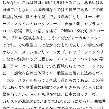
しかない。これは野口五郎にも郷ひろみにも、あるいは沢
田研二にもない、西城秀樹ならではの世界である。この絶
唱型は次作「愛の十字架」でより顕著になり、オールディ
ーズ・スタイルのロックンロール「薔薇の鎖」やブラス・
ロック歌謡「激しい恋」を経て、74年の「傷だらけのロー
ラ」で1つの完成をみる。こういったヴォーカル・スタイル
はそれまでの歌謡曲にはなかったものであり、小学生の頃
からジャニス・ジョプリン、シカゴ、レッド・ツェッペリ
ンなどの洋楽ロックに親しみ、アマチュア・バンドの小学
生ドラマーとして活動していた西城ならではの、ロックの
ビート感覚を自然に体現でき、歌謡曲に落とし込めるヴォ
ーカル・スタイルあってこそ成し得たものである。この時
代はあくまで歌謡曲の範疇でその斬新さをもって人々に衝
撃を与えたが、時がたち現在では、日本のロック・ヴォー
カリストの源流の1つとまで言われるようになった。西城秀
樹のヴォーカル・スタイルが日本の音楽シーンに与えた計