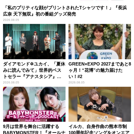
「私のプリティな顔がプリントされたTシャツです！」『長浜
広奈 天下無双』初の番組グッズ発売
2026.08.05
ダイアモンド✡ユカイ、「夏休
GREEN×EXPO 2027まであと8
みに読んでみて」世界的ベス
ヶ月！“花博”の魅力届けた
トセラー『アナスタシア』を
い！#2
紹介
2026.08.05
2026.08.05
9月は世界を舞台に活躍する
イルカ、自身作曲の熊本市制
BABYMONSTER！『オールナ
100周年記念ソングをオンエア