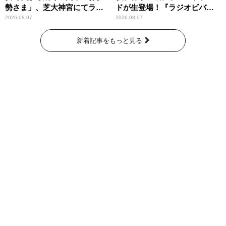
勢さま」、芝大神宮にてラン
ドが生登場！『ラジオビバリ
パンプスが合格祈願！
ー昼ズ』
2026.08.07
2026.08.07
新着記事をもっと見る