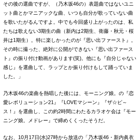
その後の選曲ですが、（乃木坂46の）表題曲ではないユニ
ット曲とかマニアックな曲、いつも自分が歌っていない曲
を歌いたがるんですよ。中でも今回盛り上がったのは、私
たちは歌えない3期生の曲（新内は2期生、衛藤・秋元・桜
井は1期生）。特に楽しかったのが『思い出ファースト』。
その時に撮った、絶対に公開ができない『思い出ファース
ト』の振り付け動画があります(笑)。他にも『自分じゃない
感じ』を選曲して、ラップとか振り付けもして踊っていま
した。」
乃木坂46の楽曲を熱唱した後には、モーニング娘。の『恋
愛レボリューション21』『LOVEマシーン』『ザ☆ピ～
ス！』を選曲し、この約2時間にわたるカラオケ会は『モー
ニング娘。メドレー』で締めくくったそうだ。
なお、10月17日(水)27時から放送の「乃木坂46・新内眞衣