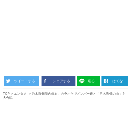
ツイートする
シェアする
送る
はてな
TOP
エンタメ
乃木坂46新内眞衣、カラオケでメンバー達と「乃木坂46の曲」を
大合唱！