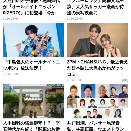
大注目の若手俳優・黒崎煌代
『ブルーロック』高橋文哉主
が『オールナイトニッポン
演、大人気サッカー漫画が待
0(ZERO)』に初登場「今から
望の実写映画に
とてもワクワクしておりま
2026.08.08
2026.08.08
す！」
『中島健人のオールナイトニ
2PM・CHANSUNG、最近覚え
ッポン』放送決定！
た日本語に大沢あかねがツッ
コミ
2026.08.08
2026.08.07
AD
入手困難の強運御守！？ 平
井戸田潤、パンサー尾形貴
安時代から続く「関東のお伊
弘、林家正蔵、ウエストラン