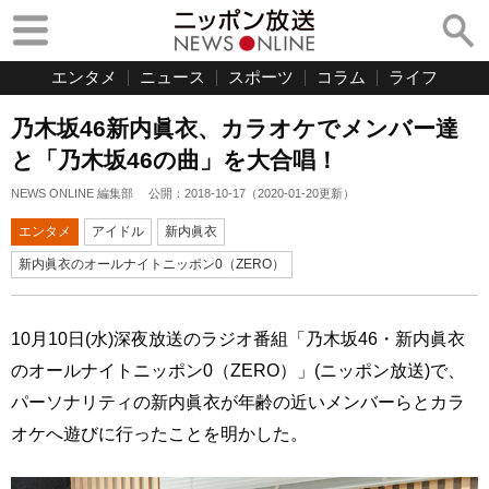
エンタメ
ニュース
スポーツ
コラム
ライフ
乃木坂46新内眞衣、カラオケでメンバー達
と「乃木坂46の曲」を大合唱！
NEWS ONLINE 編集部
公開：
2018-10-17
（
2020-01-20
更新）
エンタメ
アイドル
新内眞衣
新内眞衣のオールナイトニッポン0（ZERO）
10月10日(水)深夜放送のラジオ番組「乃木坂46・新内眞衣
のオールナイトニッポン0（ZERO）」(ニッポン放送)で、
パーソナリティの新内眞衣が年齢の近いメンバーらとカラ
オケへ遊びに行ったことを明かした。