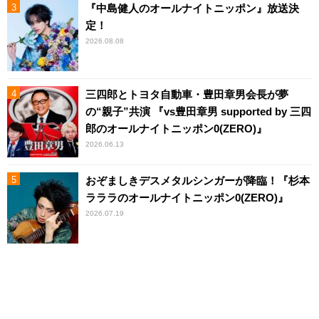
『中島健人のオールナイトニッポン』放送決
定！
2026.08.08
三四郎とトヨタ自動車・豊田章男会長が夢
の“親子”共演 『vs豊田章男 supported by 三四
郎のオールナイトニッポン0(ZERO)』
2026.06.13
おぞましきデスメタルシンガーが降臨！『杉本
ラララのオールナイトニッポン0(ZERO)』
2026.07.19