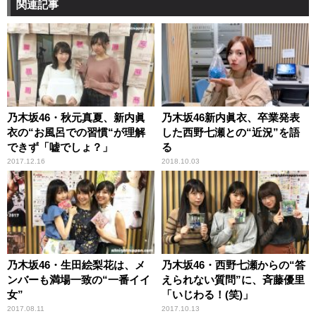
関連記事
乃木坂46・秋元真夏、新内眞
乃木坂46新内眞衣、卒業発表
衣の“お風呂での習慣“が理解
した西野七瀬との“近況”を語
できず「嘘でしょ？」
る
2017.12.16
2018.10.03
乃木坂46・生田絵梨花は、メ
乃木坂46・西野七瀬からの“答
ンバーも満場一致の“一番イイ
えられない質問”に、斉藤優里
女”
「いじわる！(笑)」
2017.08.11
2017.10.13