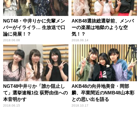
NGT48・中井りかに先輩メン
AKB48選抜総選挙前、メンバ
バーがイライラ… 生放送で口
ーの楽屋は地獄のような空
論に発展！？
気！？
2018.06.08
2018.06.14
NGT48中井りか「誰か阻止し
AKB48の向井地美音・岡部
て」選挙速報1位 荻野由佳への
麟、卒業間近のNMB48山本彩
本音明かす
との思い出を語る
2018.06.15
2018.10.17