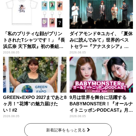
「私のプリティな顔がプリン
ダイアモンド✡ユカイ、「夏休
トされたTシャツです！」『長
みに読んでみて」世界的ベス
浜広奈 天下無双』初の番組グ
トセラー『アナスタシア』を
ッズ発売
紹介
2026.08.05
2026.08.05
GREEN×EXPO 2027まであと8
9月は世界を舞台に活躍する
ヶ月！“花博”の魅力届けた
BABYMONSTER！『オールナ
い！#2
イトニッポンPODCAST』月替
わりパーソナリティ
2026.08.05
2026.08.05
新着記事をもっと見る