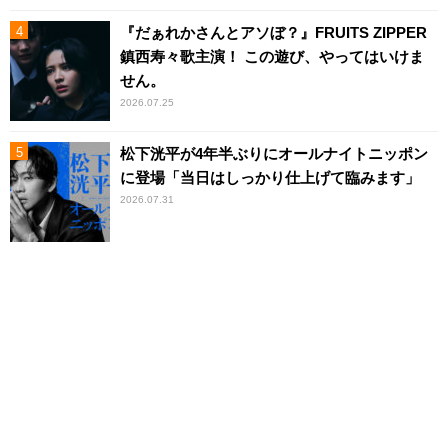
『だぁれかさんとアソぼ？』FRUITS ZIPPER
鎮西寿々歌主演！ この遊び、やってはいけま
せん。
2026.07.25
松下洸平が4年半ぶりにオールナイトニッポン
に登場「当日はしっかり仕上げて臨みます」
2026.07.31