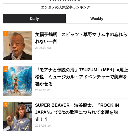
エンタメの人気記事ランキング
Daily
Weekly
笑福亭鶴瓶 スピッツ・草野マサムネの忘れら
れない一言
2026.08.03
『モアナと伝説の海』TSUZUMI（ME:I）×尾上
松也、ミュージカル・アドベンチャーで美声を
響かせる
2026.08.01
SUPER BEAVER・渋谷龍太、『ROCK IN
JAPAN』でB’zの歌声につられて楽屋を脱
走！？
2017.08.14