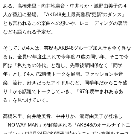
ある、高橋朱里・向井地美音・中井りか・瀧野由美子の４
人が番組に登場。「AKB48史上最高難易“更新”のダンス」
とも言われるこの楽曲への想いや、レコーディングの裏話
なども語られる予定だ。
そしてこの4人は、芸歴もAKB48グループ加入歴も全く異な
るも、全員97年度生まれで今年度21歳の同い年。そこで今
回は「私たちの時代」と題し、先輩後輩関係なく「同学
年」として4人で2時間トークを展開。ファッションや音
楽、流行、好きだったアイドルなど、同学年だからこそ盛
り上がる話題でトークしていき、「97年度生まれあるあ
る」を見つけていく。
髙橋朱里、向井地美音、中井りか、瀧野由美子が登場し
「NO WAY MAN」が解禁される『AKB48のオールナイトニ
ッポン』は10月24日(水)深夜1時からニッポン放送をキース