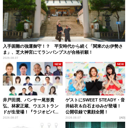
入手困難の強運御守！？ 平安時代から続く「関東のお伊勢さ
ま」、芝大神宮にてランパンプスが合格祈願！
2026.08.07
NEW
NEW
井戸田潤、パンサー尾形貴
ゲストにSWEET STEADY・音
弘、林家正蔵、ウエストラン
井結衣＆白石まゆみが登場！
ドが生登場！『ラジオビバリ
公開収録で素顔全開！
ー昼ズ』
2026.08.07
2026.08.07
AD