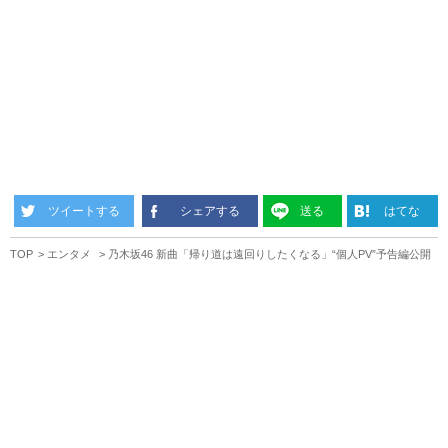
ツイートする
シェアする
送る
はてな
TOP
エンタメ
乃木坂46 新曲「帰り道は遠回りしたくなる」“個人PV”予告編公開