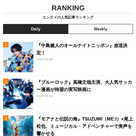
RANKING
エンタメの人気記事ランキング
Daily
Weekly
『中島健人のオールナイトニッポン』放送決
定！
2026.08.08
『ブルーロック』高橋文哉主演、大人気サッカ
ー漫画が待望の実写映画に
2026.08.08
『モアナと伝説の海』TSUZUMI（ME:I）×尾上
松也、ミュージカル・アドベンチャーで美声を
響かせる