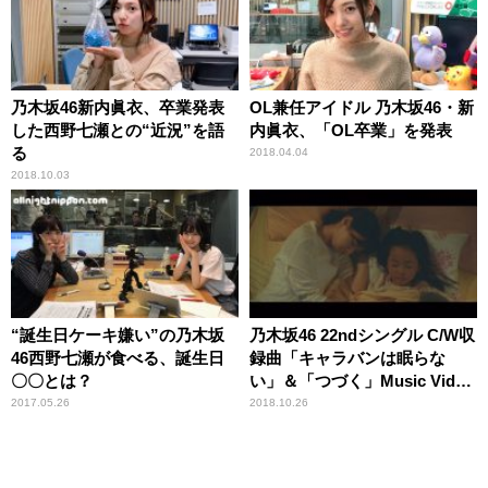
乃木坂46新内眞衣、卒業発表
OL兼任アイドル 乃木坂46・新
した西野七瀬との“近況”を語
内眞衣、「OL卒業」を発表
る
2018.04.04
2018.10.03
“誕生日ケーキ嫌い”の乃木坂
乃木坂46 22ndシングル C/W収
46西野七瀬が食べる、誕生日
録曲「キャラバンは眠らな
〇〇とは？
い」＆「つづく」Music Video
が2曲同時に公開
2017.05.26
2018.10.26