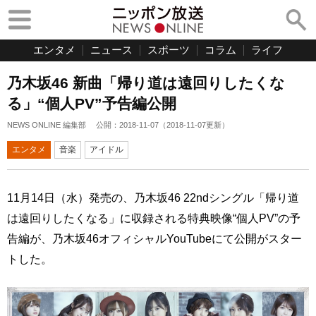
エンタメ
ニュース
スポーツ
コラム
ライフ
乃木坂46 新曲「帰り道は遠回りしたくな
る」“個人PV”予告編公開
NEWS ONLINE 編集部
公開：
2018-11-07
（
2018-11-07
更新）
エンタメ
音楽
アイドル
11月14日（水）発売の、乃木坂46 22ndシングル「帰り道
は遠回りしたくなる」に収録される特典映像“個人PV”の予
告編が、乃木坂46オフィシャルYouTubeにて公開がスター
トした。