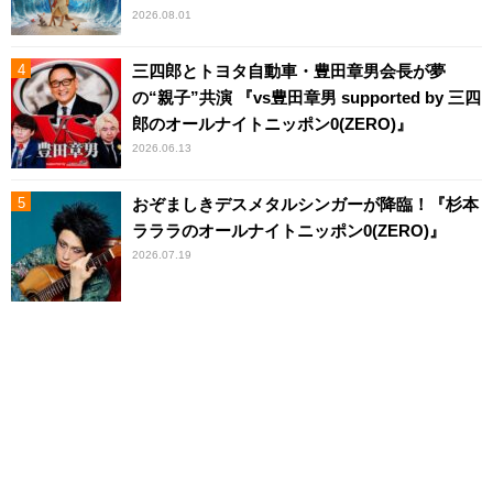
2026.08.01
三四郎とトヨタ自動車・豊田章男会長が夢
の“親子”共演 『vs豊田章男 supported by 三四
郎のオールナイトニッポン0(ZERO)』
2026.06.13
おぞましきデスメタルシンガーが降臨！『杉本
ラララのオールナイトニッポン0(ZERO)』
2026.07.19