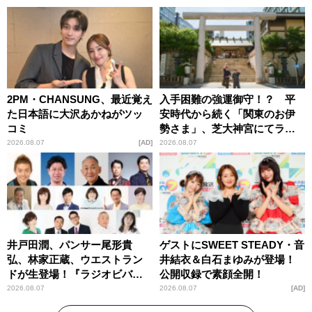
2PM・CHANSUNG、最近覚え
入手困難の強運御守！？ 平
た日本語に大沢あかねがツッ
安時代から続く「関東のお伊
コミ
勢さま」、芝大神宮にてラン
パンプスが合格祈願！
2026.08.07
AD
2026.08.07
井戸田潤、パンサー尾形貴
ゲストにSWEET STEADY・音
弘、林家正蔵、ウエストラン
井結衣＆白石まゆみが登場！
ドが生登場！『ラジオビバリ
公開収録で素顔全開！
ー昼ズ』
2026.08.07
2026.08.07
AD