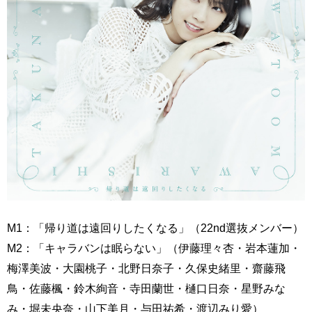
M1：「帰り道は遠回りしたくなる」（22nd選抜メンバー）
M2：「キャラバンは眠らない」（伊藤理々杏・岩本蓮加・
梅澤美波・大園桃子・北野日奈子・久保史緒里・齋藤飛
鳥・佐藤楓・鈴木絢音・寺田蘭世・樋口日奈・星野みな
み・堀未央奈・山下美月・与田祐希・渡辺みり愛）