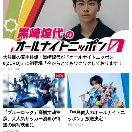
大注目の若手俳優・黒崎煌代が『オールナイトニッポン
0(ZERO)』に初登場「今からとてもワクワクしております！」
2026.08.08
NEW
『ブルーロック』高橋文哉主
『中島健人のオールナイトニ
演、大人気サッカー漫画が待
ッポン』放送決定！
望の実写映画に
2026.08.08
2026.08.08