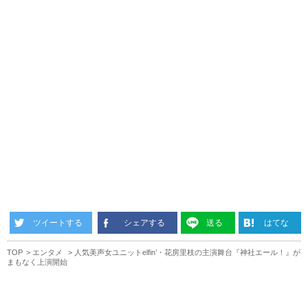
ツイートする
シェアする
送る
はてな
TOP
エンタメ
人気美声女ユニットelfin’・花房里枝の主演舞台『神社エール！』が
まもなく上演開始