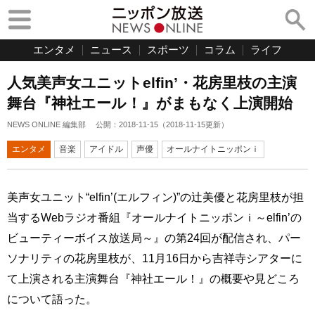
エンタメ
ニュース
スポーツ
コラム
ライフ
人気美声女ユニットelfin’・花房里枝の主演
舞台『神社エール！』がまもなく上演開始
NEWS ONLINE 編集部
公開：
2018-11-15
（
2018-11-15
更新）
エンタメ
音楽
アイドル
声優
オールナイトニッポンｉ
美声女ユニット“elfin’(エルフィン)”の辻美優と花房里枝が担
当するWebラジオ番組『オールナイトニッポンｉ～elfin’の
ビューティーボイス放送局～』の第24回が配信され、パー
ソナリティの花房里枝が、11月16日から吉祥寺シアターに
て上演される主演舞台『神社エール！』の概要や見どころ
について語った。