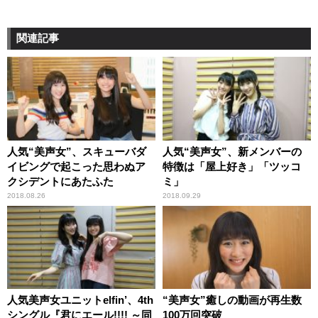
関連記事
人気“美声女”、スキューバダ
人気“美声女”、新メンバーの
イビングで起こった思わぬア
特徴は「屋上好き」「ツッコ
クシデントにあたふた
ミ」
2018.08.26
2018.09.29
人気美声女ユニットelfin’、4th
“美声女”癒しの動画が再生数
シングル『君にエール!!!! ～同
100万回突破