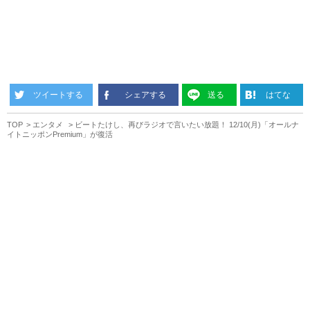
ツイートする
シェアする
送る
はてな
TOP
エンタメ
ビートたけし、再びラジオで言いたい放題！ 12/10(月)「オールナ
イトニッポンPremium」が復活