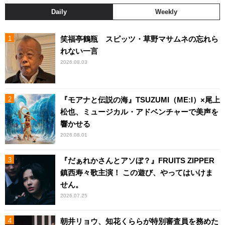
Daily
Weekly
笑福亭鶴瓶 スピッツ・草野マサムネの忘れら
れない一言
2026.08.03
『モアナと伝説の海』TSUZUMI（ME:I）×尾上
松也、ミュージカル・アドベンチャーで美声を
響かせる
2026.08.01
『だぁれかさんとアソぼ？』FRUITS ZIPPER
鎮西寿々歌主演！ この遊び、やってはいけま
せん。
2026.07.25
朝井リョウ、知花くららが特別審査員を務めた