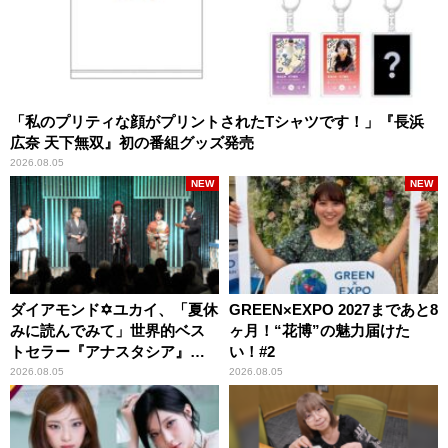
「私のプリティな顔がプリントされたTシャツです！」『長浜
広奈 天下無双』初の番組グッズ発売
2026.08.05
NEW
NEW
ダイアモンド✡ユカイ、「夏休
GREEN×EXPO 2027まであと8
みに読んでみて」世界的ベス
ヶ月！“花博”の魅力届けた
トセラー『アナスタシア』を
い！#2
紹介
2026.08.05
2026.08.05