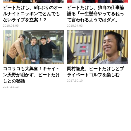
ビートたけし、5年ぶりのオー
ビートたけし、独自の仕事論
ルナイトニッポンでとんでも
語る「一生懸命やってるねっ
ないライブを立案！？
て言われるようではダメ」
2018.03.05
2018.04.03
ココリコも大興奮！キャイ～
岡村隆史、ビートたけしとプ
ン天野が明かす、ビートたけ
ライベートゴルフを楽しむ
しとの秘話
2017.10.10
2017.12.13