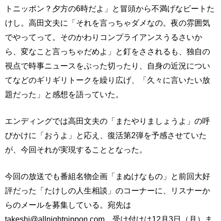
トニッポン？夕方の6時だよ」と冒頭から不満げなビートた
けし。高田文夫に「それを言っちゃダメなの。夜の雰囲気
でやってって。そのかわりコンプライアンスうるさいか
ら、変なこと言っちゃだめよ」と釘をさされるも、独自の
視点で時事ニュースをぶった切ったり、自身の近況につい
てなどのギリギリトークを繰り広げ、「久々に言いたい放
題だった」と感想を語っていた。
エンディングでは高田文夫の「またやりましょうよ」の呼
びかけに「おうよ」と応え、復活第2弾を予感させていた
が、今回それが実現することとなった。
今回の放送でも番組名物企画「まぬけなもの」と前回大好
評だった「たけしの人生相談」のコーナーに、リスナーか
らのメールを募集している。宛先は
takeshi@allnightnippon.com 受け付けは12月3日（月）ま