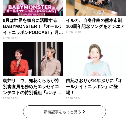
9月は世界を舞台に活躍する
イルカ、自身作曲の熊本市制
BABYMONSTER！『オールナ
100周年記念ソングをオンエア
イトニッポンPODCAST』月替
2026.08.04
わりパーソナリティ
2026.08.05
朝井リョウ、知花くららが特
由紀さおりが14年ぶりに『オ
別審査員を務めたエッセイコ
ールナイトニッポン』に登
ンテストの特別番組「#いまあ
場！
なたに伝えたいこと」
2026.08.04
2026.08.04
新着記事をもっと見る