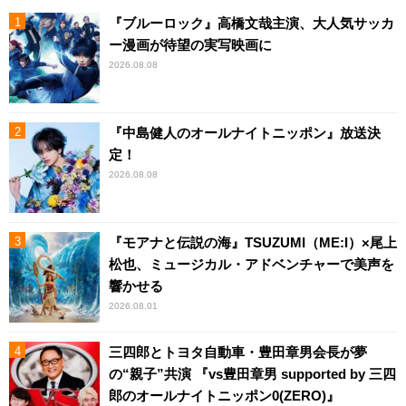
『ブルーロック』高橋文哉主演、大人気サッカ
ー漫画が待望の実写映画に
2026.08.08
『中島健人のオールナイトニッポン』放送決
定！
2026.08.08
『モアナと伝説の海』TSUZUMI（ME:I）×尾上
松也、ミュージカル・アドベンチャーで美声を
響かせる
2026.08.01
三四郎とトヨタ自動車・豊田章男会長が夢
の“親子”共演 『vs豊田章男 supported by 三四
郎のオールナイトニッポン0(ZERO)』