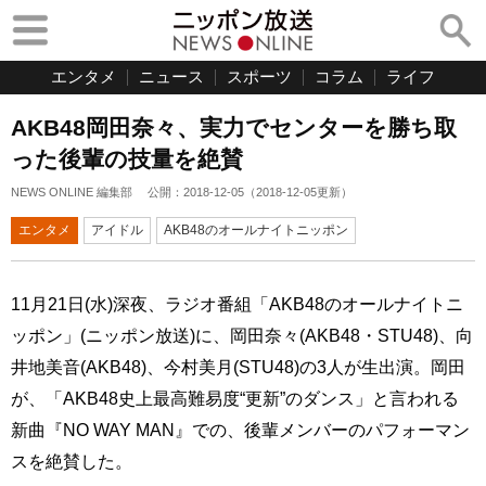
エンタメ
ニュース
スポーツ
コラム
ライフ
AKB48岡田奈々、実力でセンターを勝ち取
った後輩の技量を絶賛
NEWS ONLINE 編集部
公開：
2018-12-05
（
2018-12-05
更新）
エンタメ
アイドル
AKB48のオールナイトニッポン
11月21日(水)深夜、ラジオ番組「AKB48のオールナイトニ
ッポン」(ニッポン放送)に、岡田奈々(AKB48・STU48)、向
井地美音(AKB48)、今村美月(STU48)の3人が生出演。岡田
が、「AKB48史上最高難易度“更新”のダンス」と言われる
新曲『NO WAY MAN』での、後輩メンバーのパフォーマン
スを絶賛した。