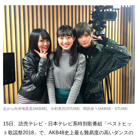
左から向井地美音(AKB48)、今村美月(STU48)、岡田奈々(AKB48・STU48)
15日、読売テレビ・日本テレビ系特別歌番組「ベストヒッ
ト歌謡祭2018」で、AKB48史上最も難易度の高いダンスの