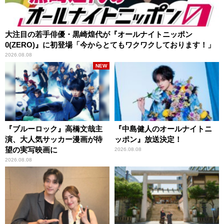
大注目の若手俳優・黒崎煌代が『オールナイトニッポン
0(ZERO)』に初登場「今からとてもワクワクしております！」
2026.08.08
NEW
『ブルーロック』高橋文哉主
『中島健人のオールナイトニ
演、大人気サッカー漫画が待
ッポン』放送決定！
望の実写映画に
2026.08.08
2026.08.08