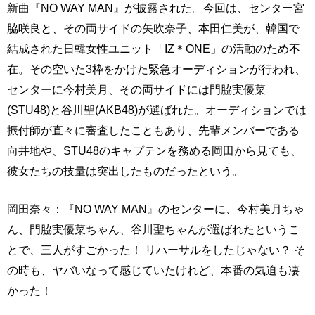
新曲『NO WAY MAN』が披露された。今回は、センター宮
脇咲良と、その両サイドの矢吹奈子、本田仁美が、韓国で
結成された日韓女性ユニット「IZ＊ONE」の活動のため不
在。その空いた3枠をかけた緊急オーディションが行われ、
センターに今村美月、その両サイドには門脇実優菜
(STU48)と谷川聖(AKB48)が選ばれた。オーディションでは
振付師が直々に審査したこともあり、先輩メンバーである
向井地や、STU48のキャプテンを務める岡田から見ても、
彼女たちの技量は突出したものだったという。
岡田奈々：『NO WAY MAN』のセンターに、今村美月ちゃ
ん、門脇実優菜ちゃん、谷川聖ちゃんが選ばれたというこ
とで、三人がすごかった！ リハーサルをしたじゃない？ そ
の時も、ヤバいなって感じていたけれど、本番の気迫も凄
かった！