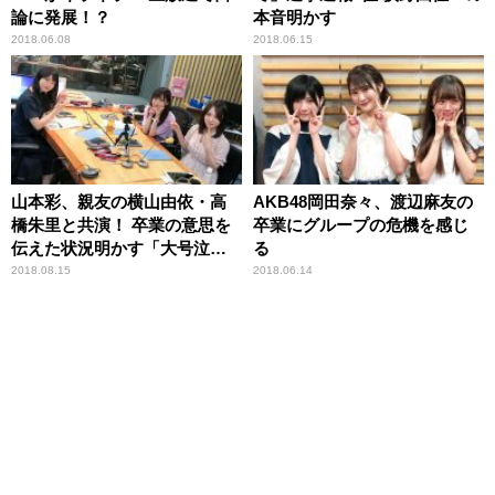
論に発展！？
本音明かす
2018.06.08
2018.06.15
山本彩、親友の横山由依・高
AKB48岡田奈々、渡辺麻友の
橋朱里と共演！ 卒業の意思を
卒業にグループの危機を感じ
伝えた状況明かす「大号泣し
る
た」
2018.08.15
2018.06.14