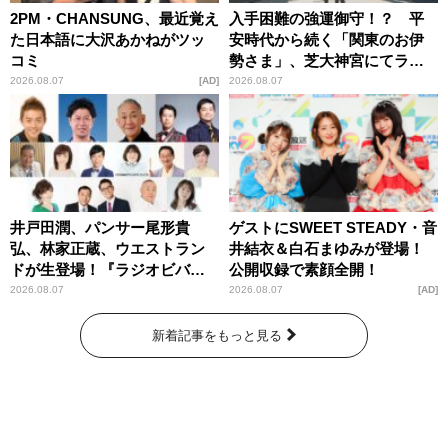
2PM・CHANSUNG、最近覚え
入手困難の強運御守！？ 平
た日本語に大沢あかねがツッ
安時代から続く「関東のお伊
コミ
勢さま」、芝大神宮にてラン
パンプスが合格祈願！
2026.08.07
AD
2026.08.07
井戸田潤、パンサー尾形貴
ゲストにSWEET STEADY・音
弘、林家正蔵、ウエストラン
井結衣＆白石まゆみが登場！
ドが生登場！『ラジオビバリ
公開収録で素顔全開！
ー昼ズ』
2026.08.07
2026.08.07
AD
新着記事をもっと見る