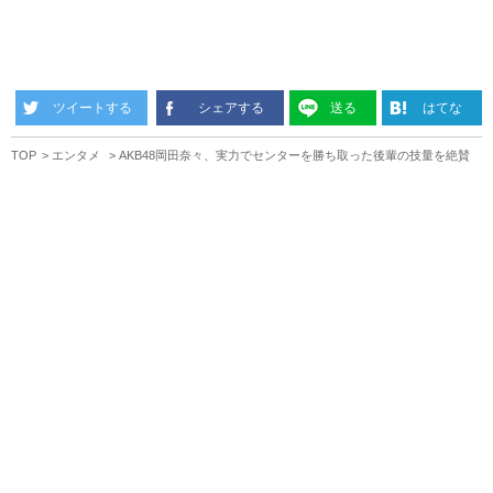
ツイートする
シェアする
送る
はてな
TOP
エンタメ
AKB48岡田奈々、実力でセンターを勝ち取った後輩の技量を絶賛