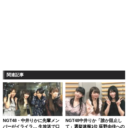
関連記事
NGT48・中井りかに先輩メン
NGT48中井りか「誰か阻止し
バーがイライラ… 生放送で口
て」選挙速報1位 荻野由佳への