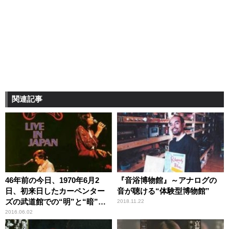
関連記事
46年前の今日、1970年6月2
『音浴博物館』～アナログの
日、初来日したカーペンター
音が聴ける“体験型博物館”
ズの武道館での“明”と“暗”
2018.11.22
【大人のMusic Calendar】
2016.06.02