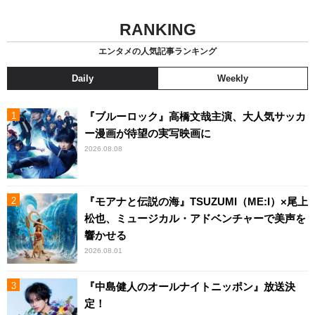
RANKING
エンタメの人気記事ランキング
Daily
Weekly
『ブルーロック』高橋文哉主演、大人気サッカ
ー漫画が待望の実写映画に
2026.08.08
『モアナと伝説の海』TSUZUMI（ME:I）×尾上
松也、ミュージカル・アドベンチャーで美声を
響かせる
2026.08.01
『中島健人のオールナイトニッポン』放送決
定！