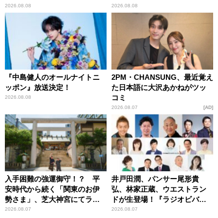
とてもワクワクしておりま
2026.08.08
2026.08.08
す！」
『中島健人のオールナイトニ
2PM・CHANSUNG、最近覚え
ッポン』放送決定！
た日本語に大沢あかねがツッ
コミ
2026.08.08
2026.08.07
AD
入手困難の強運御守！？ 平
井戸田潤、パンサー尾形貴
安時代から続く「関東のお伊
弘、林家正蔵、ウエストラン
勢さま」、芝大神宮にてラン
ドが生登場！『ラジオビバリ
パンプスが合格祈願！
ー昼ズ』
2026.08.07
2026.08.07