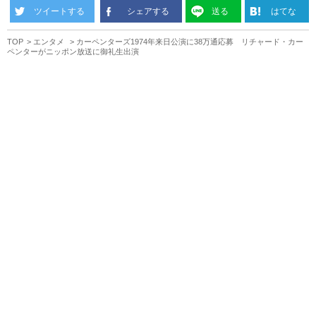
ツイートする
シェアする
送る
はてな
TOP
エンタメ
カーペンターズ1974年来日公演に38万通応募 リチャード・カー
ペンターがニッポン放送に御礼生出演