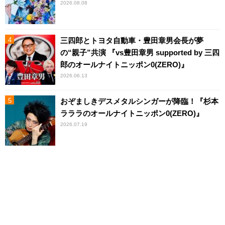
2026.08.08
三四郎とトヨタ自動車・豊田章男会長が夢
の“親子”共演 『vs豊田章男 supported by 三四
郎のオールナイトニッポン0(ZERO)』
2026.06.13
おぞましきデスメタルシンガーが降臨！『杉本
ラララのオールナイトニッポン0(ZERO)』
2026.07.19