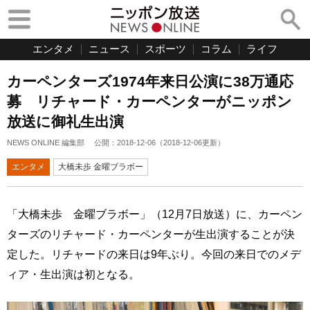
エンタメ
ニュース
スポーツ
コラム
ライフ
カーペンターズ1974年来日公演に38万通応
募 リチャード・カーペンターがニッポン
放送に御礼生出演
NEWS ONLINE 編集部
公開：
2018-12-06
（
2018-12-06
更新）
エンタメ
大橋未歩 金曜ブラボー
「大橋未歩 金曜ブラボー」（12月7日放送）に、カーペン
ターズのリチャード・カーペンターが生出演することが決
定した。リチャードの来日は9年ぶり。今回の来日でのメデ
ィア・生出演は初となる。