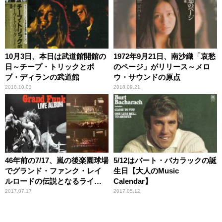
10月3日、本日は武道館開館の
1972年9月21日、南沙織「哀愁
日～チープ・トリックとボ
のページ」がリリース～メロ
ブ・ディランの武道館
ウ・サウンドの原点
2018.10.03
2018.09.21
46年前の7/17、嵐の後楽園球場
5/12はバート・バカラックの誕
でグランド・ファンク・レイ
生日【大人のMusic
ルロードの伝説となるライヴ
Calendar】
が行われた【大人のMusic
2017.07.17
2017.05.12
Calendar】