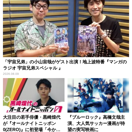
「宇宙兄弟」の小山宙哉がゲスト出演！地上波特番『マンガの
ラジオ 宇宙兄弟スペシャル 』
2026.08.09
大注目の若手俳優・黒崎煌代
『ブルーロック』高橋文哉主
が『オールナイトニッポン
演、大人気サッカー漫画が待
0(ZERO)』に初登場「今から
望の実写映画に