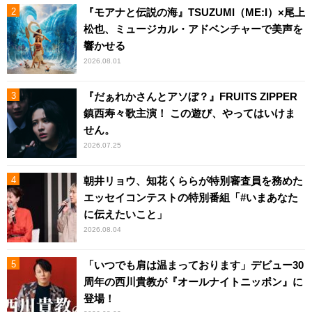
『モアナと伝説の海』TSUZUMI（ME:I）×尾上
松也、ミュージカル・アドベンチャーで美声を
響かせる
2026.08.01
『だぁれかさんとアソぼ？』FRUITS ZIPPER
鎮西寿々歌主演！ この遊び、やってはいけま
せん。
2026.07.25
朝井リョウ、知花くららが特別審査員を務めた
エッセイコンテストの特別番組「#いまあなた
に伝えたいこと」
2026.08.04
「いつでも肩は温まっております」デビュー30
周年の西川貴教が『オールナイトニッポン』に
登場！