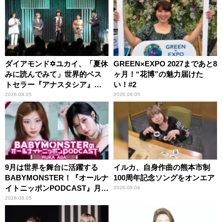
ダイアモンド✡ユカイ、「夏休
GREEN×EXPO 2027まであと8
みに読んでみて」世界的ベス
ヶ月！“花博”の魅力届けた
トセラー『アナスタシア』を
い！#2
紹介
2026.08.05
2026.08.05
9月は世界を舞台に活躍する
イルカ、自身作曲の熊本市制
BABYMONSTER！『オールナ
100周年記念ソングをオンエア
イトニッポンPODCAST』月替
2026.08.04
わりパーソナリティ
2026.08.05