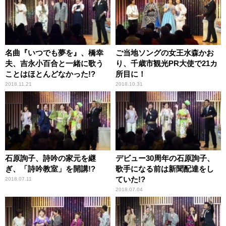
名曲『いつでも夢を』、橋幸
ご当地ソングの女王水森かお
夫、吉永小百合と一緒に歌う
り、千歳市観光PR大使で21カ
ことはほとんどなかった!?
所目に！
2018.11.21
2018.10.31
石原詢子、詩吟の家元を継
デビュー30周年の石原詢子、
ぎ、「詩吟教室」を開講!?
歌手になる前は新聞配達をし
ていた!?
2018.07.11
2018.07.04