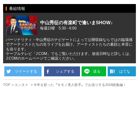
番組情報
中山秀征の有楽町で逢いまSHOW♪
毎週日曜 5:30 - 6:00
パーソナリティ・中山秀征のナビゲートによって公開収録ならではの臨場感
でアーティストたちの生ライブをお届け。アーティストたちの素顔と本音に
も迫ります。
ケーブルテレビ「J:COM」でもご覧いただけます。放送日時など詳しくは、
J:COMのホームページでご確認ください。
ツイートする
シェアする
送る
はてな
TOP
エンタメ
今年を彩った〝キモノ美人歌手〟でお送りする2018総集編！