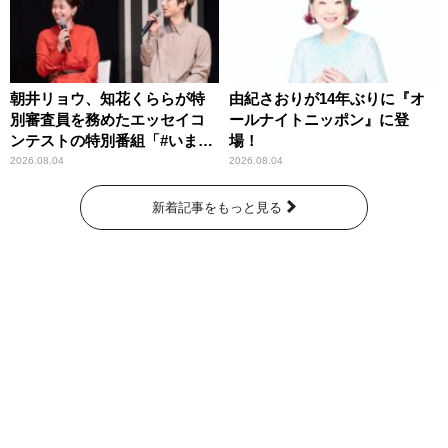
朝井リョウ、知花くららが特
由紀さおりが14年ぶりに『オ
別審査員を務めたエッセイコ
ールナイトニッポン』に登
ンテストの特別番組「#いまあ
場！
なたに伝えたいこと」
2026.08.04
2026.08.04
新着記事をもっと見る