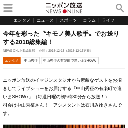
エンタメ
ニュース
スポーツ
コラム
ライフ
今年を彩った〝キモノ美人歌手〟でお送り
する2018総集編！
NEWS ONLINE 編集部
公開：
2018-12-13
（
2018-12-13
更新）
エンタメ
中山秀征
中山秀征の有楽町で逢いまSHOW♪
ニッポン放送のイマジンスタジオから素敵なゲストをお招
きしてライブショーをお届けする『中山秀征の有楽町で逢
いまSHOW♪』（毎週日曜の朝5時30分から放送！）
司会は中山秀征さん！ アシスタントは石川みゆきさんで
す。