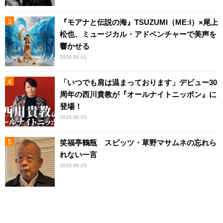
『モアナと伝説の海』TSUZUMI（ME:I）×尾上
松也、ミュージカル・アドベンチャーで美声を
響かせる
2026.08.01
「いつでも肩は温まっております」デビュー30
周年の西川貴教が『オールナイトニッポン』に
登場！
2026.08.03
笑福亭鶴瓶 スピッツ・草野マサムネの忘れら
れない一言
2026.08.03