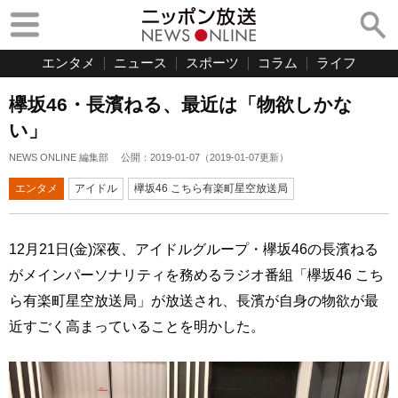
エンタメ
ニュース
スポーツ
コラム
ライフ
欅坂46・長濱ねる、最近は「物欲しかな
い」
NEWS ONLINE 編集部
公開：
2019-01-07
（
2019-01-07
更新）
エンタメ
アイドル
欅坂46 こちら有楽町星空放送局
12月21日(金)深夜、アイドルグループ・欅坂46の長濱ねる
がメインパーソナリティを務めるラジオ番組「欅坂46 こち
ら有楽町星空放送局」が放送され、長濱が自身の物欲が最
近すごく高まっていることを明かした。