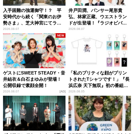
入手困難の強運御守！？ 平
井戸田潤、パンサー尾形貴
安時代から続く「関東のお伊
弘、林家正蔵、ウエストラン
勢さま」、芝大神宮にてラン
ドが生登場！『ラジオビバリ
パンプスが合格祈願！
ー昼ズ』
2026.08.07
2026.08.07
NEW
ゲストにSWEET STEADY・音
「私のプリティな顔がプリン
井結衣＆白石まゆみが登場！
トされたTシャツです！」『長
公開収録で素顔全開！
浜広奈 天下無双』初の番組グ
ッズ発売
2026.08.07
AD
2026.08.05