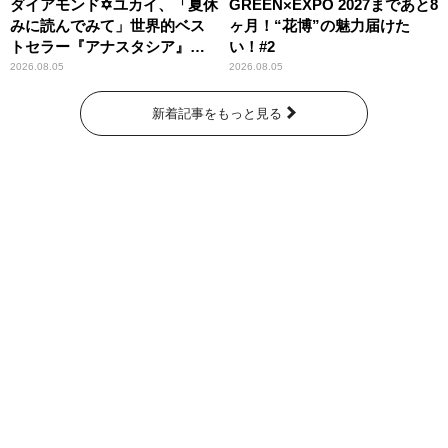
ダイアモンド✡ユカイ、「夏休
GREEN×EXPO 2027まであと8
みに読んでみて」世界的ベス
ヶ月！“花博”の魅力届けた
トセラー『アナスタシア』を
い！#2
紹介
2026.08.05
2026.08.05
新着記事をもっと見る