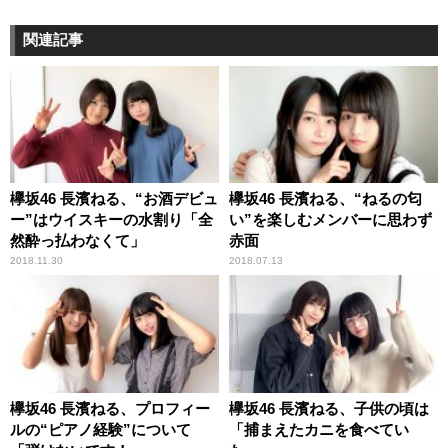
関連記事
欅坂46 長濱ねる、“お酒デビュ
欅坂46 長濱ねる、“ねるの匂
ー”はウイスキーの水割り「全
い”を楽しむメンバーに思わず
然酔っ払わなくて」
赤面
2018.11.30
2018.07.13
欅坂46 長濱ねる、プロフィー
欅坂46 長濱ねる、子供の頃は
ルの“ピアノ経験”について
「捕まえたカニを食べてい