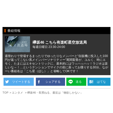
番組情報
欅坂46 こちら有楽町星空放送局
毎週日曜日 23:30-24:00
週替わりで登場するまったりでゆったりなメンバーと“自販機に投入した100
円が返ってこない系メインパーソナリティー”尾関梨香が、ユルく、時にエ
モく、たまにはエキセントリックに、基本的にはワッハッハッ！ラジオは楽
しいな～！…というテンションでマイクの前に座ってお喋りする30分。なが
ーい番組名は「こち星（ほし）」と省略してOKです！
ツイートする
シェアする
送る
はてな
TOP
エンタメ
欅坂46・長濱ねる、最近は「物欲しかない」