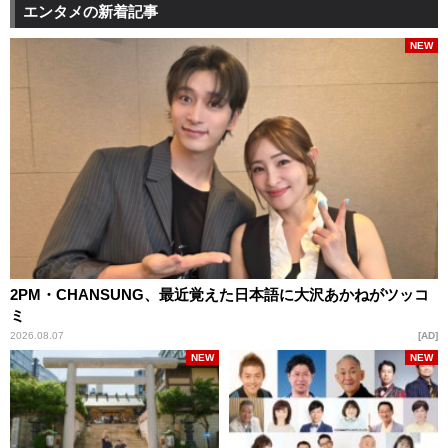
エンタメの新着記事
NEW
2PM・CHANSUNG、最近覚えた日本語に大沢あかねがツッコ
ミ
2026.08.07
AD
NEW
NEW