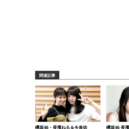
関連記事
欅坂46・長濱ねる＆今泉佑
欅坂46 長