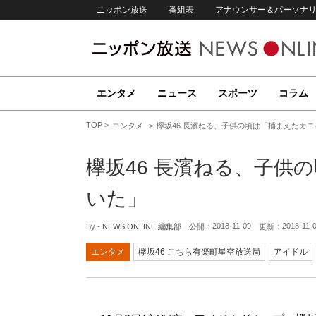
ニッポン放送
番組表
アナウンサー＆パーソナ
エンタメ
ニュース
スポーツ
コラム
TOP
エンタメ
欅坂46 長濱ねる、子供の頃は「捕まえたカ
欅坂46 長濱ねる、子供
いた」
2018-11-09
2018-11-
By -
NEWS ONLINE 編集部
公開：
更新：
エンタメ
欅坂46 こちら有楽町星空放送局
アイドル