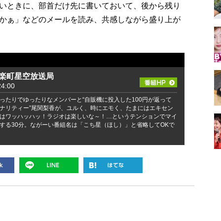
いときに、部首だけ先に書いておいて、後から残り
かぁ」などのメールを読み、共感しながら盛り上が
有楽町星空放送局
4:00
ったりでゆったりなメンバーと“自販機に投入した100円が返って
ナリティー”尾関梨香が、ユルく、時にエモく、たまにはエキセン
はワッハッハッ！ラジオは楽しいな～！…というテンションでマイ
する30分。ながーい番組名は「こち星（ほし）」と省略してOKで