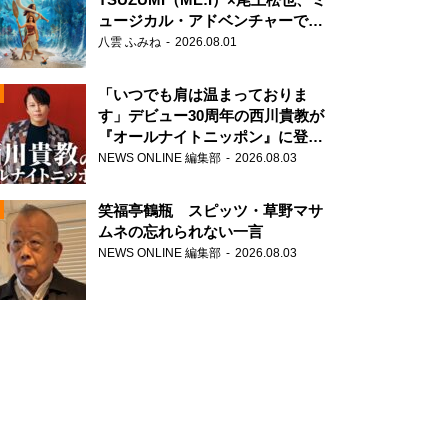
ュージカル・アドベンチャーで美
声を響かせる
八雲 ふみね
2026.08.01
「いつでも肩は温まっておりま
す」デビュー30周年の西川貴教が
『オールナイトニッポン』に登
場！
NEWS ONLINE 編集部
2026.08.03
N
笑福亭鶴瓶 スピッツ・草野マサ
ムネの忘れられない一言
NEWS ONLINE 編集部
2026.08.03
N