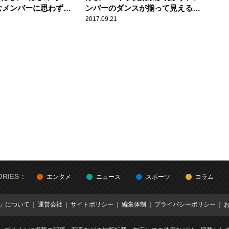
むメンバーに思わず赤
ンバーのダンスが揃って見える理
由
2017.09.21
ORIES：
エンタメ
ニュース
スポーツ
コラム
E」について
運営会社
サイトポリシー
編集体制
プライバシーポリシー