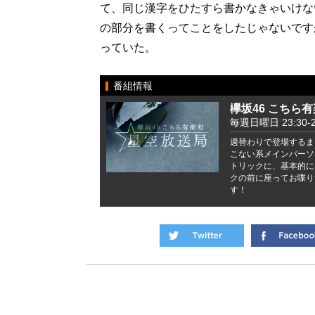
て、同じ漢字をひたすら書かなきゃいけな
の部分を書くってことをしたじゃないです
っていた。
番組情報
欅坂46 こちら
毎週日曜日 23:30-2
週替わりで登場するま
こない系メインパーソ
トリックに、基本的に
クの前に座ってお喋り
す！