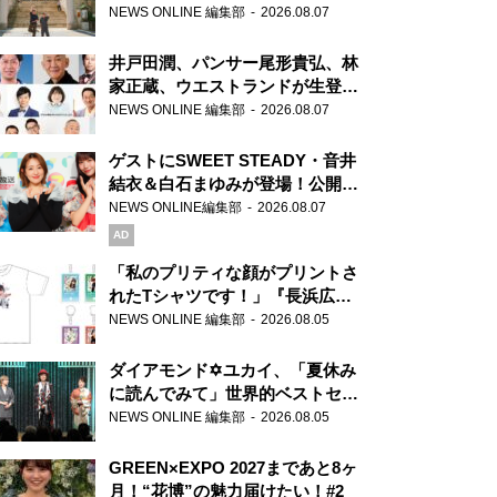
ま」、芝大神宮にてランパンプス
NEWS ONLINE 編集部
2026.08.07
が合格祈願！
井戸田潤、パンサー尾形貴弘、林
家正蔵、ウエストランドが生登
場！『ラジオビバリー昼ズ』
NEWS ONLINE 編集部
2026.08.07
ゲストにSWEET STEADY・音井
結衣＆白石まゆみが登場！公開収
録で素顔全開！
NEWS ONLINE編集部
2026.08.07
AD
「私のプリティな顔がプリントさ
れたTシャツです！」『長浜広奈
天下無双』初の番組グッズ発売
NEWS ONLINE 編集部
2026.08.05
ダイアモンド✡ユカイ、「夏休み
に読んでみて」世界的ベストセラ
ー『アナスタシア』を紹介
NEWS ONLINE 編集部
2026.08.05
GREEN×EXPO 2027まであと8ヶ
月！“花博”の魅力届けたい！#2