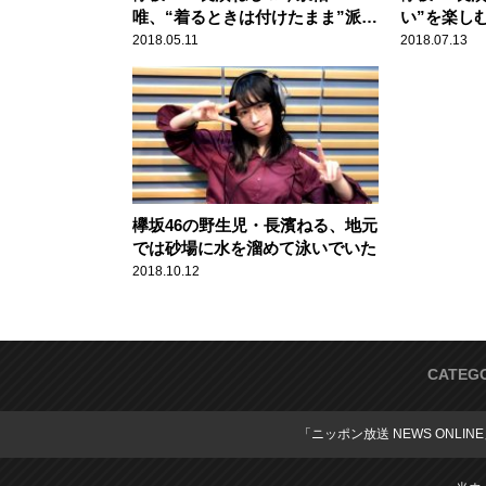
唯、“着るときは付けたまま”派で
い”を楽し
意気投合
面
2018.05.11
2018.07.13
欅坂46の野生児・長濱ねる、地元
では砂場に水を溜めて泳いでいた
2018.10.12
CATEG
「ニッポン放送 NEWS ONLIN