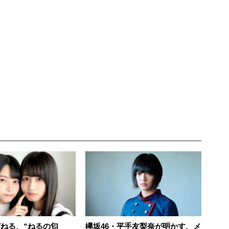
濱ねる、“ねるの匂
欅坂46・平手友梨奈が明かす、メ