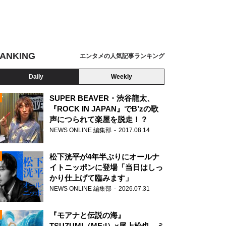
ANKING
エンタメの人気記事ランキング
Daily
Weekly
SUPER BEAVER・渋谷龍太、
『ROCK IN JAPAN』でB’zの歌
声につられて楽屋を脱走！？
N
NEWS ONLINE 編集部
2017.08.14
松下洸平が4年半ぶりにオールナ
イトニッポンに登場「当日はしっ
かり仕上げて臨みます」
NEWS ONLINE 編集部
2026.07.31
『モアナと伝説の海』
TSUZUMI（ME:I）×尾上松也、ミ