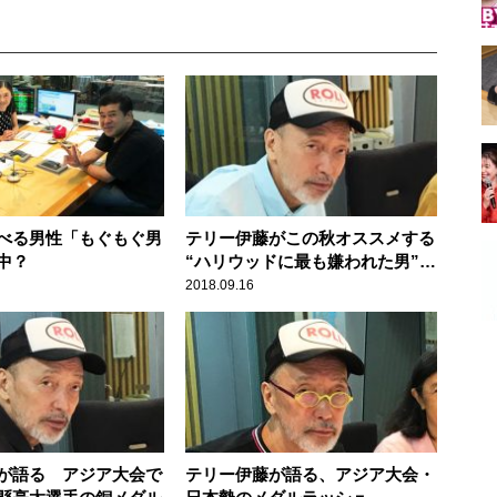
べる男性「もぐもぐ男
テリー伊藤がこの秋オススメする
中？
“ハリウッドに最も嫌われた男”の
映画
2018.09.16
が語る アジア大会で
テリー伊藤が語る、アジア大会・