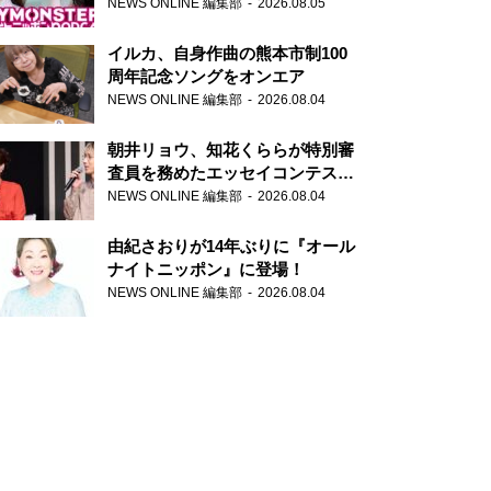
トニッポンPODCAST』月替わり
NEWS ONLINE 編集部
2026.08.05
パーソナリティ
イルカ、自身作曲の熊本市制100
周年記念ソングをオンエア
NEWS ONLINE 編集部
2026.08.04
朝井リョウ、知花くららが特別審
査員を務めたエッセイコンテスト
の特別番組「#いまあなたに伝え
NEWS ONLINE 編集部
2026.08.04
たいこと」
由紀さおりが14年ぶりに『オール
ナイトニッポン』に登場！
NEWS ONLINE 編集部
2026.08.04