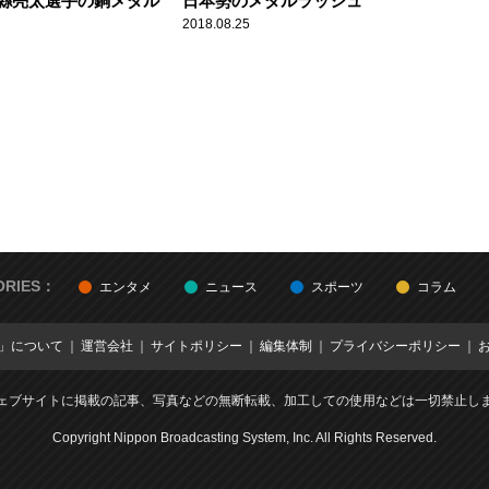
縣亮太選手の銅メダル
日本勢のメダルラッシュ
2018.08.25
ORIES：
エンタメ
ニュース
スポーツ
コラム
E」について
運営会社
サイトポリシー
編集体制
プライバシーポリシー
ェブサイトに掲載の記事、写真などの無断転載、加工しての使用などは一切禁止し
Copyright Nippon Broadcasting System, Inc. All Rights Reserved.