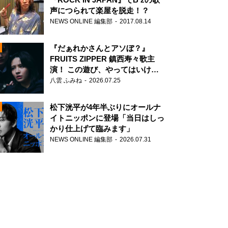
声につられて楽屋を脱走！？
NEWS ONLINE 編集部
2017.08.14
『だぁれかさんとアソぼ？』
FRUITS ZIPPER 鎮西寿々歌主
演！ この遊び、やってはいけま
せん。
八雲 ふみね
2026.07.25
N
松下洸平が4年半ぶりにオールナ
イトニッポンに登場「当日はしっ
かり仕上げて臨みます」
NEWS ONLINE 編集部
2026.07.31
N