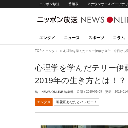
ニッポン放送
番組表
アナウンサー＆パーソナ
エンタメ
ニュース
スポーツ
コラム
TOP
エンタメ
心理学を学んだテリー伊藤が直伝！今日から変
心理学を学んだテリー伊
2019年の生き方とは！？
2019-01-09
2019-01-
By -
NEWS ONLINE 編集部
公開：
更新：
エンタメ
垣花正あなたとハッピー！