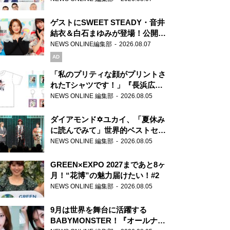
ゲストにSWEET STEADY・音井
結衣＆白石まゆみが登場！公開収
録で素顔全開！
NEWS ONLINE編集部
2026.08.07
AD
「私のプリティな顔がプリントさ
れたTシャツです！」『長浜広奈
天下無双』初の番組グッズ発売
NEWS ONLINE 編集部
2026.08.05
ダイアモンド✡ユカイ、「夏休み
に読んでみて」世界的ベストセラ
ー『アナスタシア』を紹介
NEWS ONLINE 編集部
2026.08.05
GREEN×EXPO 2027まであと8ヶ
月！“花博”の魅力届けたい！#2
NEWS ONLINE 編集部
2026.08.05
9月は世界を舞台に活躍する
BABYMONSTER！『オールナイ