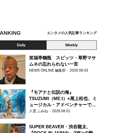
ANKING
エンタメの人気記事ランキング
Daily
Weekly
笑福亭鶴瓶 スピッツ・草野マサ
ムネの忘れられない一言
NEWS ONLINE 編集部
2026.08.03
N
『モアナと伝説の海』
TSUZUMI（ME:I）×尾上松也、ミ
ュージカル・アドベンチャーで美
声を響かせる
八雲 ふみね
2026.08.01
SUPER BEAVER・渋谷龍太、
『ROCK IN JAPAN』でB’zの歌