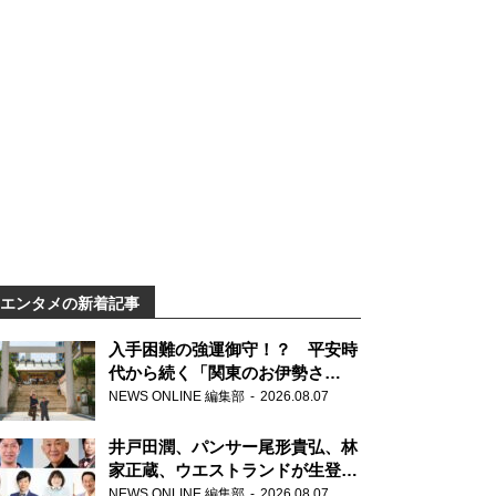
エンタメの新着記事
入手困難の強運御守！？ 平安時
代から続く「関東のお伊勢さ
ま」、芝大神宮にてランパンプス
NEWS ONLINE 編集部
2026.08.07
が合格祈願！
井戸田潤、パンサー尾形貴弘、林
家正蔵、ウエストランドが生登
場！『ラジオビバリー昼ズ』
NEWS ONLINE 編集部
2026.08.07