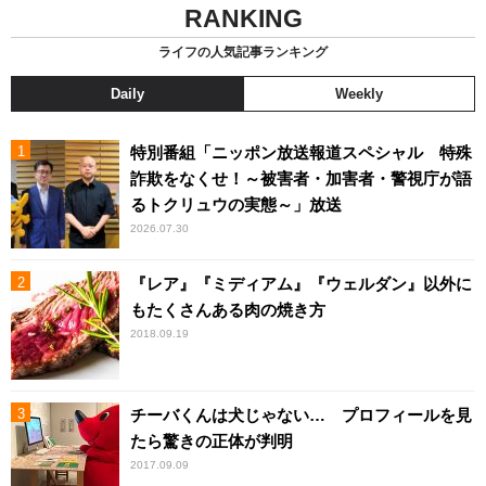
RANKING
ライフの人気記事ランキング
Daily
Weekly
特別番組「ニッポン放送報道スペシャル 特殊
詐欺をなくせ！～被害者・加害者・警視庁が語
るトクリュウの実態～」放送
2026.07.30
『レア』『ミディアム』『ウェルダン』以外に
もたくさんある肉の焼き方
2018.09.19
チーバくんは犬じゃない… プロフィールを見
たら驚きの正体が判明
2017.09.09