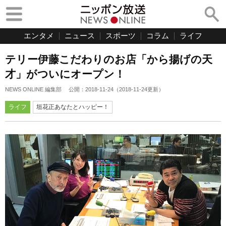
エンタメ
ニュース
スポーツ
コラム
ライフ
テリー伊藤こだわりのお店「から揚げの天
才」がついにオープン！
NEWS ONLINE 編集部
公開：
2018-11-24
（
2018-11-24
更新）
ライフ
垣花正あなたとハッピー！