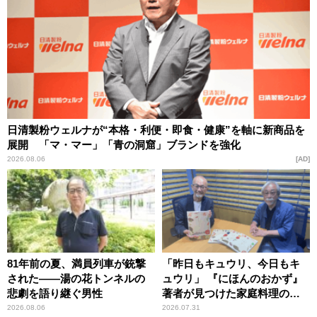
日清製粉ウェルナが“本格・利便・即食・健康”を軸に新商品を
展開 「マ・マー」「青の洞窟」ブランドを強化
2026.08.06
AD
81年前の夏、満員列車が銃撃
「昨日もキュウリ、今日もキ
された――湯の花トンネルの
ュウリ」 『にほんのおかず』
悲劇を語り継ぐ男性
著者が見つけた家庭料理の知
恵
2026.08.06
2026.07.31