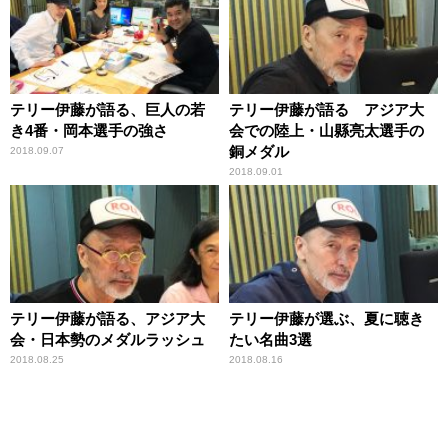
テリー伊藤が語る、巨人の若
テリー伊藤が語る アジア大
き4番・岡本選手の強さ
会での陸上・山縣亮太選手の
銅メダル
2018.09.07
2018.09.01
テリー伊藤が語る、アジア大
テリー伊藤が選ぶ、夏に聴き
会・日本勢のメダルラッシュ
たい名曲3選
2018.08.25
2018.08.16