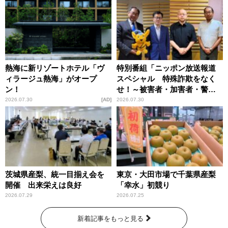
熱海に新リゾートホテル「ヴ
特別番組「ニッポン放送報道
ィラージュ熱海」がオープ
スペシャル 特殊詐欺をなく
ン！
せ！～被害者・加害者・警視
庁が語るトクリュウの実態
2026.07.30
AD
2026.07.30
～」放送
茨城県産梨、統一目揃え会を
東京・大田市場で千葉県産梨
開催 出来栄えは良好
「幸水」初競り
2026.07.29
2026.07.25
新着記事をもっと見る