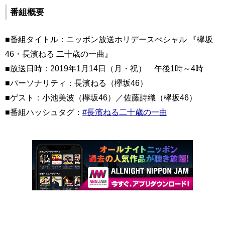
番組概要
■番組タイトル：ニッポン放送ホリデースぺシャル 『欅坂
46・長濱ねる 二十歳の一曲』
■放送日時：2019年1月14日（月・祝） 午後1時～4時
■パーソナリティ：長濱ねる（欅坂46）
■ゲスト：小池美波（欅坂46）／佐藤詩織（欅坂46）
■番組ハッシュタグ：
#長濱ねる二十歳の一曲