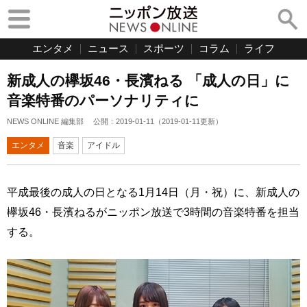
エンタメ
ニュース
スポーツ
コラム
ライフ
新成人の欅坂46・長濱ねる 「成人の日」に
音楽特番のパーソナリティに
NEWS ONLINE 編集部
公開：
2019-01-11
（
2019-01-11
更新）
エンタメ
音楽
アイドル
平成最後の成人の日となる1月14日（月・祝）に、新成人の
欅坂46・長濱ねるがニッポン放送で3時間の音楽特番を担当
する。