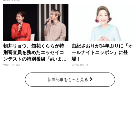
朝井リョウ、知花くららが特
由紀さおりが14年ぶりに『オ
別審査員を務めたエッセイコ
ールナイトニッポン』に登
ンテストの特別番組「#いまあ
場！
なたに伝えたいこと」
2026.08.04
2026.08.04
新着記事をもっと見る