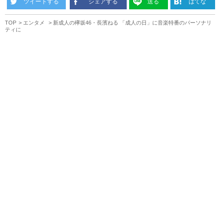
ツイートする
シェアする
送る
はてな
TOP
エンタメ
新成人の欅坂46・長濱ねる 「成人の日」に音楽特番のパーソナリ
ティに