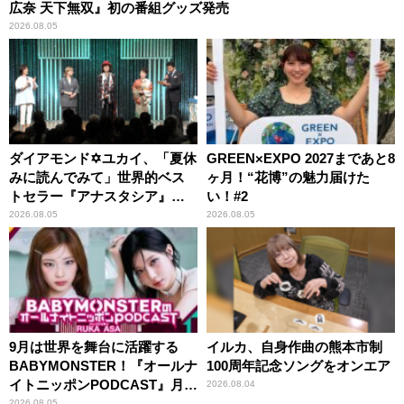
広奈 天下無双』初の番組グッズ発売
2026.08.05
ダイアモンド✡ユカイ、「夏休
GREEN×EXPO 2027まであと8
みに読んでみて」世界的ベス
ヶ月！“花博”の魅力届けた
トセラー『アナスタシア』を
い！#2
紹介
2026.08.05
2026.08.05
9月は世界を舞台に活躍する
イルカ、自身作曲の熊本市制
BABYMONSTER！『オールナ
100周年記念ソングをオンエア
イトニッポンPODCAST』月替
2026.08.04
わりパーソナリティ
2026.08.05