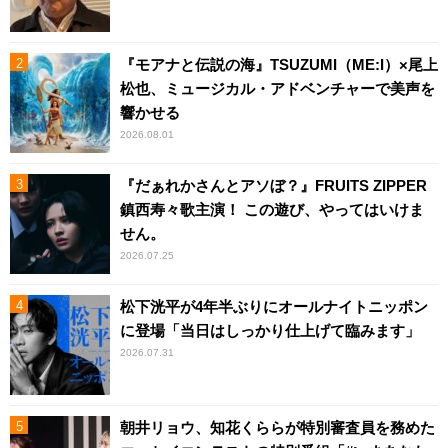
『モアナと伝説の海』TSUZUMI（ME:I）×尾上
松也、ミュージカル・アドベンチャーで美声を
響かせる
2026.08.01
『だぁれかさんとアソぼ？』FRUITS ZIPPER
鎮西寿々歌主演！ この遊び、やってはいけま
せん。
2026.07.25
松下洸平が4年半ぶりにオールナイトニッポン
に登場「当日はしっかり仕上げて臨みます」
2026.07.31
朝井リョウ、知花くららが特別審査員を務めた