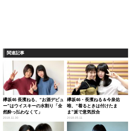
関連記事
欅坂46 長濱ねる、“お酒デビュ
欅坂46・長濱ねる＆今泉佑
ー”はウイスキーの水割り「全
唯、“着るときは付けたま
然酔っ払わなくて」
ま”派で意気投合
2018.11.30
2018.05.11