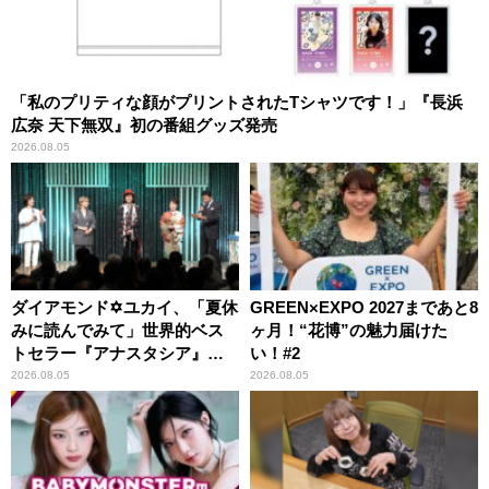
「私のプリティな顔がプリントされたTシャツです！」『長浜
広奈 天下無双』初の番組グッズ発売
2026.08.05
ダイアモンド✡ユカイ、「夏休
GREEN×EXPO 2027まであと8
みに読んでみて」世界的ベス
ヶ月！“花博”の魅力届けた
トセラー『アナスタシア』を
い！#2
紹介
2026.08.05
2026.08.05