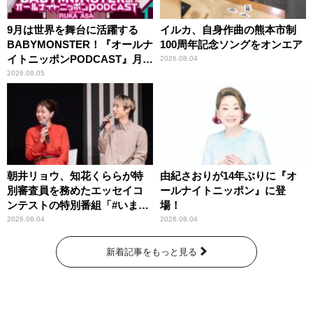
9月は世界を舞台に活躍する
イルカ、自身作曲の熊本市制
BABYMONSTER！『オールナ
100周年記念ソングをオンエア
イトニッポンPODCAST』月替
2026.08.04
わりパーソナリティ
2026.08.05
朝井リョウ、知花くららが特
由紀さおりが14年ぶりに『オ
別審査員を務めたエッセイコ
ールナイトニッポン』に登
ンテストの特別番組「#いまあ
場！
なたに伝えたいこと」
2026.08.04
2026.08.04
新着記事をもっと見る