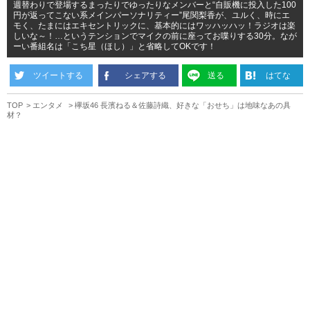
週替わりで登場するまったりでゆったりなメンバーと“自販機に投入した100
円が返ってこない系メインパーソナリティー”尾関梨香が、ユルく、時にエ
モく、たまにはエキセントリックに、基本的にはワッハッハッ！ラジオは楽
しいな～！…というテンションでマイクの前に座ってお喋りする30分。なが
ーい番組名は「こち星（ほし）」と省略してOKです！
ツイートする
シェアする
送る
はてな
TOP
エンタメ
欅坂46 長濱ねる＆佐藤詩織、好きな「おせち」は地味なあの具
材？