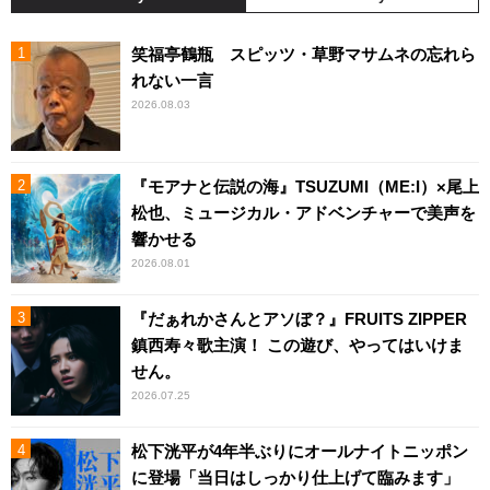
笑福亭鶴瓶 スピッツ・草野マサムネの忘れら
れない一言
2026.08.03
『モアナと伝説の海』TSUZUMI（ME:I）×尾上
松也、ミュージカル・アドベンチャーで美声を
響かせる
2026.08.01
『だぁれかさんとアソぼ？』FRUITS ZIPPER
鎮西寿々歌主演！ この遊び、やってはいけま
せん。
2026.07.25
松下洸平が4年半ぶりにオールナイトニッポン
に登場「当日はしっかり仕上げて臨みます」