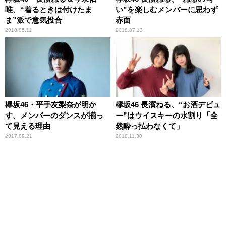
唯、“着るときは付けたま
い”を楽しむメンバーに思わず
ま”派で意気投合
赤面
2018.05.11
2018.07.13
欅坂46・平手友梨奈が明か
欅坂46 長濱ねる、“お酒デビュ
す、メンバーのダンスが揃っ
ー”はウイスキーの水割り「全
て見える理由
然酔っ払わなくて」
2017.09.21
2018.11.30