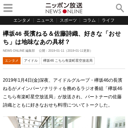
エンタメ
ニュース
スポーツ
コラム
ライフ
欅坂46 長濱ねる＆佐藤詩織、好きな「おせ
ち」は地味なあの具材？
NEWS ONLINE 編集部
公開：
2019-01-11
（
2019-01-11
更新）
エンタメ
アイドル
欅坂46 こちら有楽町星空放送局
2019年1月4日(金)深夜、アイドルグループ・欅坂46の長濱
ねるがメインパーソナリティを務めるラジオ番組「欅坂46
こちら有楽町星空放送局」が放送され、パートナーの佐藤
詩織とともに好きなおせち料理についてトークした。