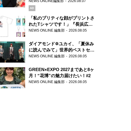
録で素顔全開！
NEWS ONLINE編集部
2026.08.07
AD
「私のプリティな顔がプリントさ
れたTシャツです！」『長浜広奈
天下無双』初の番組グッズ発売
NEWS ONLINE 編集部
2026.08.05
ダイアモンド✡ユカイ、「夏休み
に読んでみて」世界的ベストセラ
ー『アナスタシア』を紹介
NEWS ONLINE 編集部
2026.08.05
GREEN×EXPO 2027まであと8ヶ
月！“花博”の魅力届けたい！#2
NEWS ONLINE 編集部
2026.08.05