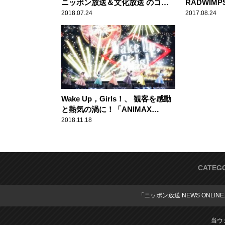
ニッポン放送＆文化放送 のコラ
RADWIM
ボイベント「田所あずさと本渡楓
当は超怖い
2018.07.24
2017.08.24
と天津向のどうせワレワレ上陸作
戦」
Wake Up，Girls！、 観客を感動
と熱気の渦に！「ANIMAX
MUSIX 2018 YOKOHAMA」
2018.11.18
CATEG
「ニッポン放送 NEWS ONLIN
当ウ