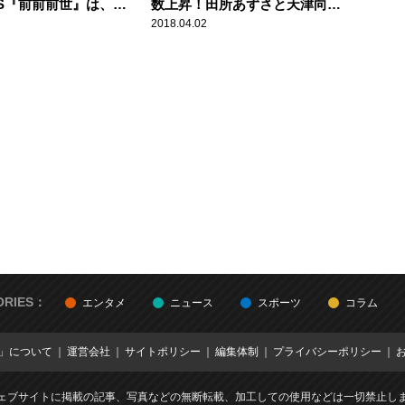
PS『前前前世』は、本
数上昇！田所あずさと天津向
曲！？
が“乱入”で
2018.04.02
ORIES：
エンタメ
ニュース
スポーツ
コラム
E」について
運営会社
サイトポリシー
編集体制
プライバシーポリシー
ェブサイトに掲載の記事、写真などの無断転載、加工しての使用などは一切禁止し