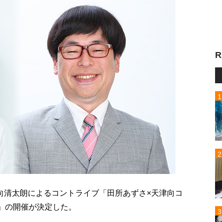
R
の向清太朗によるコントライブ「田所あずさ×天津向コ
ove～」の開催が決定した。