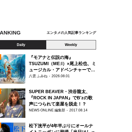
ANKING
エンタメの人気記事ランキング
Daily
Weekly
『モアナと伝説の海』
TSUZUMI（ME:I）×尾上松也、ミ
ュージカル・アドベンチャーで美
N
声を響かせる
八雲 ふみね
2026.08.01
SUPER BEAVER・渋谷龍太、
『ROCK IN JAPAN』でB’zの歌
声につられて楽屋を脱走！？
NEWS ONLINE 編集部
2017.08.14
松下洸平が4年半ぶりにオールナ
イトニッポンに登場「当日はしっ