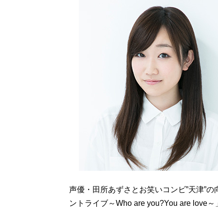
声優・田所あずさとお笑いコンビ”天津”
ントライブ～Who are you?You are l