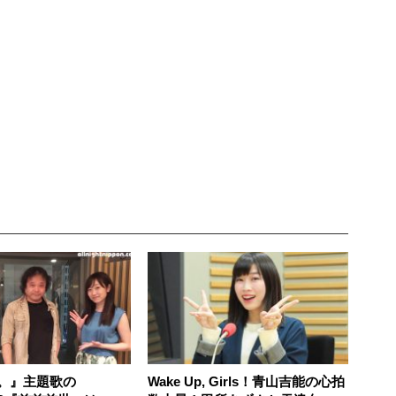
。』主題歌の
Wake Up, Girls！青山吉能の心拍