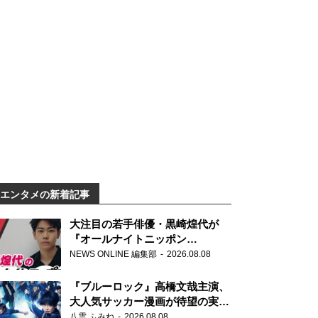
エンタメの新着記事
大注目の若手俳優・黒崎煌代が
『オールナイトニッポン
0(ZERO)』に初登場「今からとて
NEWS ONLINE 編集部
2026.08.08
もワクワクしております！」
『ブルーロック』高橋文哉主演、
大人気サッカー漫画が待望の実写
映画に
八雲 ふみね
2026.08.08