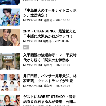
『中島健人のオールナイトニッポ
ン』放送決定！
NEWS ONLINE 編集部
2026.08.08
2PM・CHANSUNG、最近覚えた
日本語に大沢あかねがツッコミ
NEWS ONLINE編集部
2026.08.07
AD
入手困難の強運御守！？ 平安時
代から続く「関東のお伊勢さ
ま」、芝大神宮にてランパンプス
NEWS ONLINE 編集部
2026.08.07
が合格祈願！
井戸田潤、パンサー尾形貴弘、林
家正蔵、ウエストランドが生登
場！『ラジオビバリー昼ズ』
NEWS ONLINE 編集部
2026.08.07
ゲストにSWEET STEADY・音井
結衣＆白石まゆみが登場！公開収