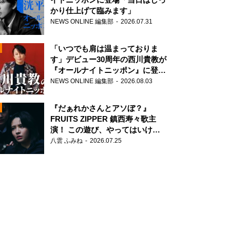
かり仕上げて臨みます」
NEWS ONLINE 編集部
2026.07.31
「いつでも肩は温まっておりま
す」デビュー30周年の西川貴教が
『オールナイトニッポン』に登
場！
NEWS ONLINE 編集部
2026.08.03
N
『だぁれかさんとアソぼ？』
FRUITS ZIPPER 鎮西寿々歌主
演！ この遊び、やってはいけま
せん。
八雲 ふみね
2026.07.25
N