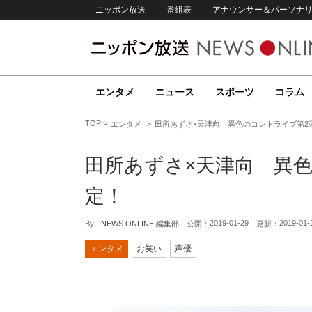
ニッポン放送
番組表
アナウンサー＆パーソナ
エンタメ
ニュース
スポーツ
コラム
TOP
エンタメ
田所あずさ×天津向 異色のコントライブ第2
田所あずさ×天津向 異
定！
2019-01-29
2019-01-
By -
NEWS ONLINE 編集部
公開：
更新：
エンタメ
お笑い
声優