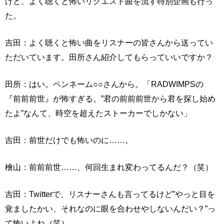
けど、よく聴くと怖いリクエスト曲を流す特別企画も行っ
た。
吉田：よく聴くと怖い曲をリスナーの皆さんから送ってい
ただいています。田所さん紹介してもらっていいですか？
田所：はい。ペンネーム○○さんから。「RADWIMPSの
『前前前世』が怖すぎる。”君の前前前世から君を探し始め
たよ”なんて、時空を超えたストーカーでしかない」
吉田：前世だけでも怖いのに……。
檜山：前前前世……、何回生まれ変わってるんだ？（笑）
吉田：Twitterで、リスナーさんも言ってるけど”やっと目を
覚ましたかい、それなのに眼を合わせやしないんだい？”っ
て怖いよね（笑）