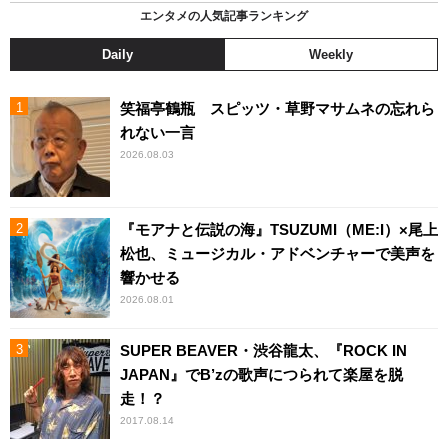
エンタメの人気記事ランキング
Daily
Weekly
笑福亭鶴瓶 スピッツ・草野マサムネの忘れら
れない一言
2026.08.03
『モアナと伝説の海』TSUZUMI（ME:I）×尾上
松也、ミュージカル・アドベンチャーで美声を
響かせる
2026.08.01
SUPER BEAVER・渋谷龍太、『ROCK IN
JAPAN』でB’zの歌声につられて楽屋を脱
走！？
2017.08.14