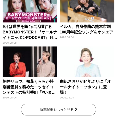
9月は世界を舞台に活躍する
イルカ、自身作曲の熊本市制
BABYMONSTER！『オールナ
100周年記念ソングをオンエア
イトニッポンPODCAST』月替
2026.08.04
わりパーソナリティ
2026.08.05
朝井リョウ、知花くららが特
由紀さおりが14年ぶりに『オ
別審査員を務めたエッセイコ
ールナイトニッポン』に登
ンテストの特別番組「#いまあ
場！
なたに伝えたいこと」
2026.08.04
2026.08.04
新着記事をもっと見る