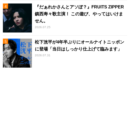
『だぁれかさんとアソぼ？』FRUITS ZIPPER
鎮西寿々歌主演！ この遊び、やってはいけま
せん。
2026.07.25
松下洸平が4年半ぶりにオールナイトニッポン
に登場「当日はしっかり仕上げて臨みます」
2026.07.31