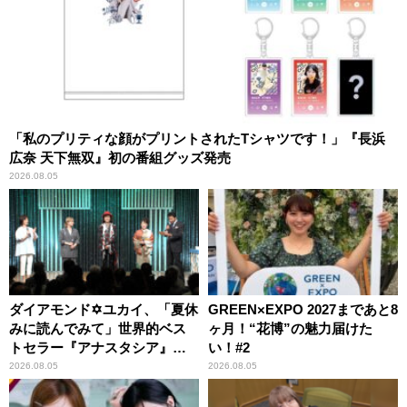
「私のプリティな顔がプリントされたTシャツです！」『長浜
広奈 天下無双』初の番組グッズ発売
2026.08.05
ダイアモンド✡ユカイ、「夏休
GREEN×EXPO 2027まであと8
みに読んでみて」世界的ベス
ヶ月！“花博”の魅力届けた
トセラー『アナスタシア』を
い！#2
紹介
2026.08.05
2026.08.05