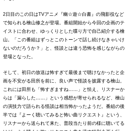
2日目のこの日はTVアニメ『幽☆遊☆白書』の飛影役など
で知られる檜山修之が登場。番組開始から今回の企画のテ
イストに合わせ、ゆっくりとした喋り方で自己紹介する檜
山。「この番組はずっとこのトーンで話し続けなきゃいけ
ないのだろうか？」と、怪談とは違う恐怖を感じながらの
登場となった。
そして、初日の放送は怖すぎて最後まで聴けなかったと企
画を不安がる田所を前に、良い声で怪談を披露する檜山。
これには田所も「怖すぎますね……」と怯え、リスナーか
らは「漏らした……」という感想が寄せられるなど、檜山
の演技力で語られる怪談は相当怖かったようだ。番組の後
半では『よーく聴いてみると怖い曲リクエスト』という、
リスナーから送られて来た、普段当たり前の様に聴いてる