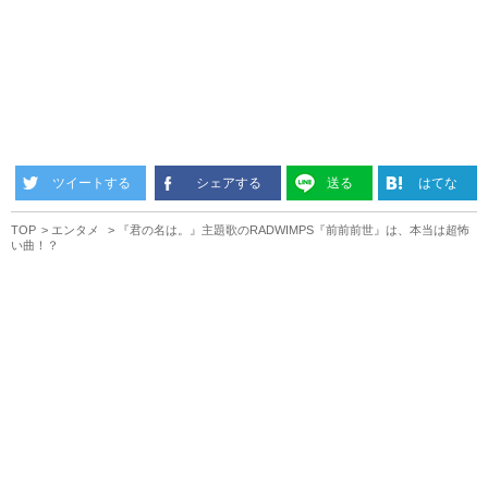
ツイートする
シェアする
送る
はてな
TOP
エンタメ
『君の名は。』主題歌のRADWIMPS『前前前世』は、本当は超怖
い曲！？