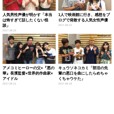
人気男性声優が明かす「本当
1人で映画館に行き、感想をブ
は怖すぎて話したくない怪
ログで発散する人気女性声優
談」
2017.08.21
2017.08.24
アメコミヒーローの父×『悪の
キュウソネコカミ「部活の先
華』長濱監督×世界的作曲家×
輩の悪口を曲にしたらめちゃ
アイドル
くちゃウケた」
2017.08.21
2017.08.18