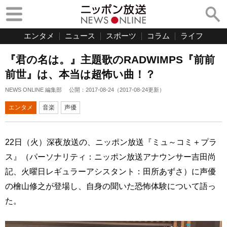
エンタメ
ニュース
スポーツ
コラム
ライフ
『君の名は。』主題歌のRADWIMPS『前前
前世』は、本当は超怖い曲！？
NEWS ONLINE 編集部
公開：
2017-08-24
（
2017-08-24
更新）
エンタメ
音楽
声優
22日（火）深夜放送の、ニッポン放送『ミュ～コミ＋プラ
ス』（パーソナリティ：ニッポン放送アナウンサー吉田尚
記、火曜日レギュラーアシスタント：田所あずさ）に声優
の檜山修之が登場し、自身の聞いた恐怖体験について語っ
た。