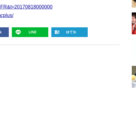
id=LFR&t=20170818000000
cplus/