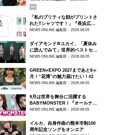
AD
「私のプリティな顔がプリントさ
れたTシャツです！」『長浜広奈
天下無双』初の番組グッズ発売
NEWS ONLINE 編集部
2026.08.05
ダイアモンド✡ユカイ、「夏休み
に読んでみて」世界的ベストセラ
ー『アナスタシア』を紹介
NEWS ONLINE 編集部
2026.08.05
GREEN×EXPO 2027まであと8ヶ
月！“花博”の魅力届けたい！#2
NEWS ONLINE 編集部
2026.08.05
9月は世界を舞台に活躍する
BABYMONSTER！『オールナイ
トニッポンPODCAST』月替わり
NEWS ONLINE 編集部
2026.08.05
パーソナリティ
イルカ、自身作曲の熊本市制100
周年記念ソングをオンエア