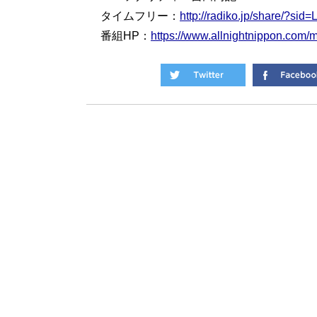
タイムフリー：
http://radiko.jp/share/?s
番組HP：
https://www.allnightnippon.com/m