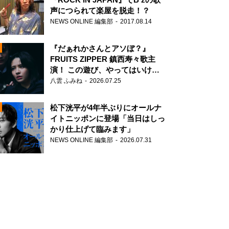
声につられて楽屋を脱走！？
NEWS ONLINE 編集部
2017.08.14
『だぁれかさんとアソぼ？』
FRUITS ZIPPER 鎮西寿々歌主
演！ この遊び、やってはいけま
せん。
八雲 ふみね
2026.07.25
N
松下洸平が4年半ぶりにオールナ
イトニッポンに登場「当日はしっ
かり仕上げて臨みます」
NEWS ONLINE 編集部
2026.07.31
N