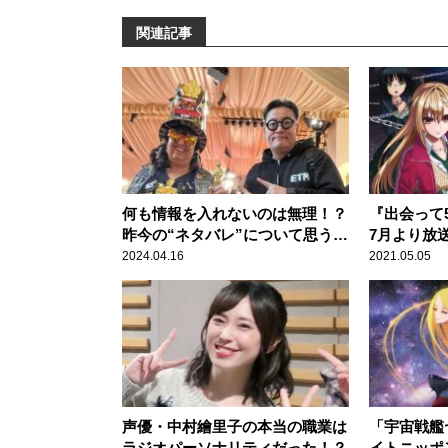
関連記事
何も情報を入れないのは無理！？
『出会って5
昨今の“ネタバレ”について思うこ
7月より放
と
ストも発表
2024.04.16
2021.05.05
声優・中村繪里子の本当の職業は
「宇宙戦艦
ラジオパーソナリティだった！？
イトニッポ