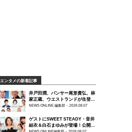
エンタメの新着記事
井戸田潤、パンサー尾形貴弘、林
家正蔵、ウエストランドが生登
場！『ラジオビバリー昼ズ』
NEWS ONLINE 編集部
2026.08.07
ゲストにSWEET STEADY・音井
結衣＆白石まゆみが登場！公開収
録で素顔全開！
NEWS ONLINE編集部
2026.08.07