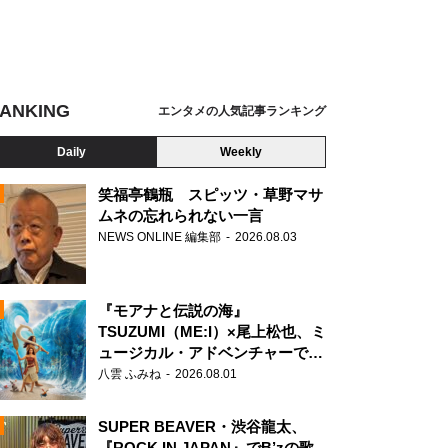
ANKING
エンタメの人気記事ランキング
Daily
Weekly
笑福亭鶴瓶 スピッツ・草野マサ
ムネの忘れられない一言
NEWS ONLINE 編集部
2026.08.03
N
『モアナと伝説の海』
TSUZUMI（ME:I）×尾上松也、ミ
ュージカル・アドベンチャーで美
声を響かせる
八雲 ふみね
2026.08.01
SUPER BEAVER・渋谷龍太、
『ROCK IN JAPAN』でB’zの歌