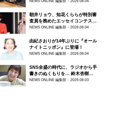
NEWS ONLINE 編集部
2026.08.04
朝井リョウ、知花くららが特別審
査員を務めたエッセイコンテスト
の特別番組「#いまあなたに伝え
NEWS ONLINE 編集部
2026.08.04
たいこと」
由紀さおりが14年ぶりに『オール
ナイトニッポン』に登場！
NEWS ONLINE 編集部
2026.08.04
SNS全盛の時代に、ラジオから手
書きのぬくもりを… 鈴木杏樹の
直筆はがきが届く！
NEWS ONLINE 編集部
2026.08.03
『MUSIC10』こちら有楽町駅前
郵便局