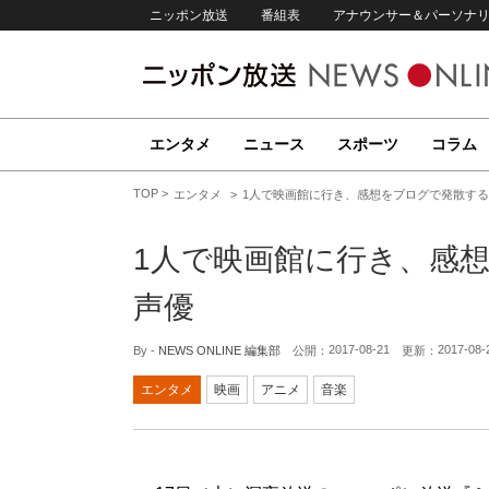
ニッポン放送
番組表
アナウンサー＆パーソナ
エンタメ
ニュース
スポーツ
コラム
TOP
エンタメ
1人で映画館に行き、感想をブログで発散す
1人で映画館に行き、感
声優
2017-08-21
2017-08-
By -
NEWS ONLINE 編集部
公開：
更新：
エンタメ
映画
アニメ
音楽