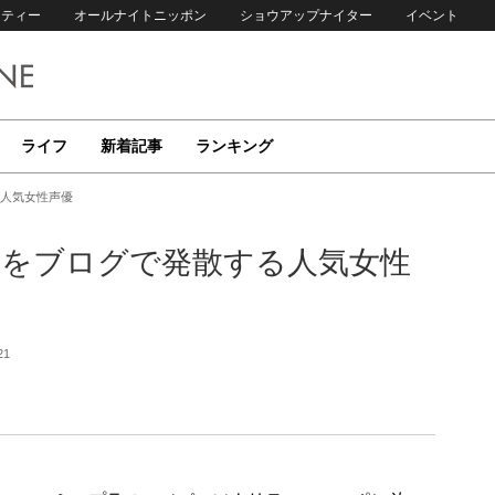
リティー
オールナイトニッポン
ショウアップナイター
イベント
ライフ
新着記事
ランキング
る人気女性声優
想をブログで発散する人気女性
21