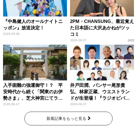
『中島健人のオールナイトニ
2PM・CHANSUNG、最近覚え
ッポン』放送決定！
た日本語に大沢あかねがツッ
コミ
2026.08.08
2026.08.07
AD
入手困難の強運御守！？ 平
井戸田潤、パンサー尾形貴
安時代から続く「関東のお伊
弘、林家正蔵、ウエストラン
勢さま」、芝大神宮にてラン
ドが生登場！『ラジオビバリ
パンプスが合格祈願！
ー昼ズ』
2026.08.07
2026.08.07
新着記事をもっと見る