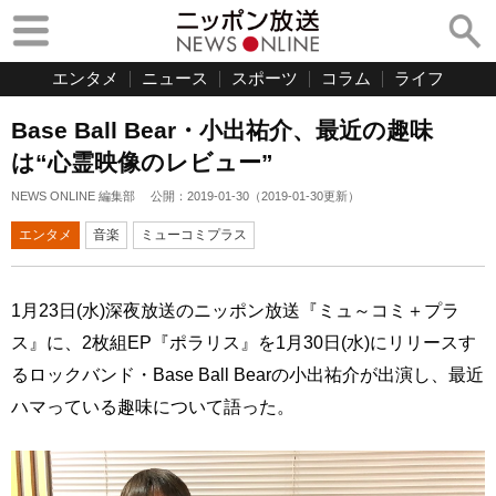
エンタメ
ニュース
スポーツ
コラム
ライフ
Base Ball Bear・小出祐介、最近の趣味
は“心霊映像のレビュー”
NEWS ONLINE 編集部
公開：
2019-01-30
（
2019-01-30
更新）
エンタメ
音楽
ミューコミプラス
1月23日(水)深夜放送のニッポン放送『ミュ～コミ＋プラ
ス』に、2枚組EP『ポラリス』を1月30日(水)にリリースす
るロックバンド・Base Ball Bearの小出祐介が出演し、最近
ハマっている趣味について語った。