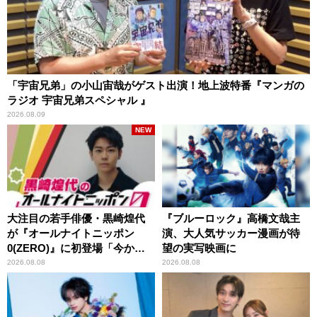
「宇宙兄弟」の小山宙哉がゲスト出演！地上波特番『マンガの
ラジオ 宇宙兄弟スペシャル 』
2026.08.09
NEW
大注目の若手俳優・黒崎煌代
『ブルーロック』高橋文哉主
が『オールナイトニッポン
演、大人気サッカー漫画が待
0(ZERO)』に初登場「今から
望の実写映画に
とてもワクワクしておりま
2026.08.08
2026.08.08
す！」