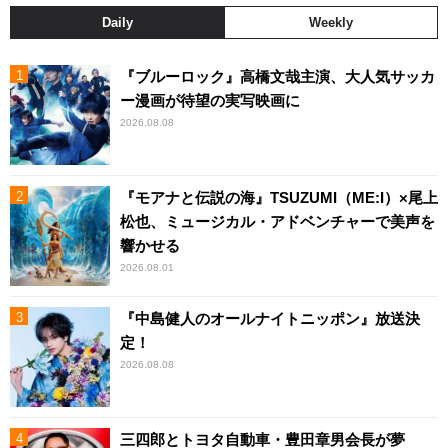
Daily
Weekly
『ブルーロック』高橋文哉主演、大人気サッカ
ー漫画が待望の実写映画に
2026.08.08
『モアナと伝説の海』TSUZUMI（ME:I）×尾上
松也、ミュージカル・アドベンチャーで美声を
響かせる
2026.08.01
『中島健人のオールナイトニッポン』放送決
定！
2026.08.08
三四郎とトヨタ自動車・豊田章男会長が夢