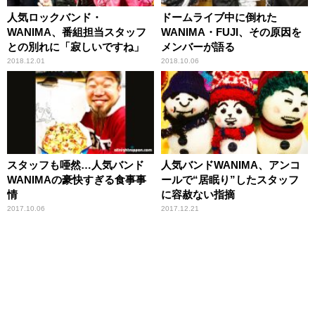
人気ロックバンド・
ドームライブ中に倒れた
WANIMA、番組担当スタッフ
WANIMA・FUJI、その原因を
との別れに「寂しいですね」
メンバーが語る
2018.12.01
2018.10.06
スタッフも唖然…人気バンド
人気バンドWANIMA、アンコ
WANIMAの豪快すぎる食事事
ールで“居眠り”したスタッフ
情
に容赦ない指摘
2017.10.06
2017.12.21