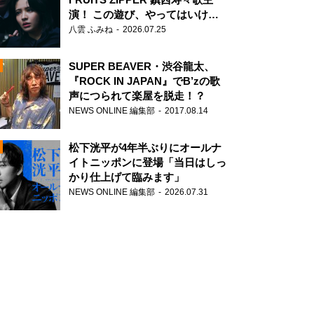
演！ この遊び、やってはいけま
せん。
八雲 ふみね
2026.07.25
SUPER BEAVER・渋谷龍太、
『ROCK IN JAPAN』でB’zの歌
声につられて楽屋を脱走！？
NEWS ONLINE 編集部
2017.08.14
N
松下洸平が4年半ぶりにオールナ
イトニッポンに登場「当日はしっ
かり仕上げて臨みます」
NEWS ONLINE 編集部
2026.07.31
N