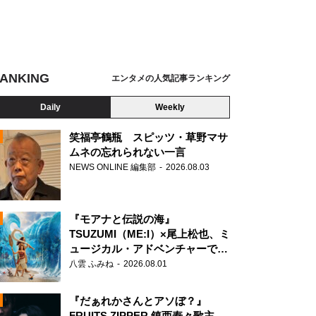
ANKING
エンタメの人気記事ランキング
Daily
Weekly
笑福亭鶴瓶 スピッツ・草野マサ
ムネの忘れられない一言
NEWS ONLINE 編集部
2026.08.03
N
『モアナと伝説の海』
TSUZUMI（ME:I）×尾上松也、ミ
ュージカル・アドベンチャーで美
声を響かせる
八雲 ふみね
2026.08.01
『だぁれかさんとアソぼ？』
FRUITS ZIPPER 鎮西寿々歌主