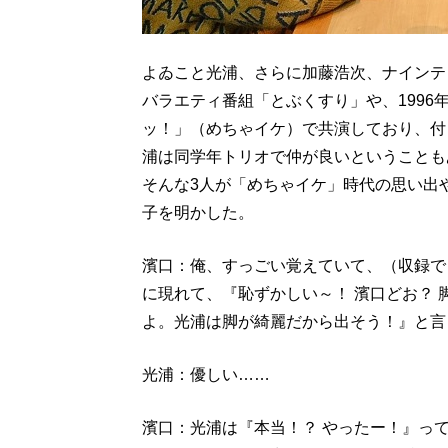
よゐこと光浦、さらに加藤浩次、ナインテ
バラエティ番組「とぶくすり」や、1996年
ッ！」（めちゃイケ）で共演しており、付
浦は同学年トリオで仲が良いということも
そんな3人が「めちゃイケ」時代の思い出
子を明かした。
濱口：俺、すっごい覚えていて、（収録で
に現れて、『恥ずかしい～！ 濱口どお？
よ。光浦は脚が綺麗だから出そう！』と言
光浦：優しい……
濱口：光浦は『本当！？ やったー！』っ