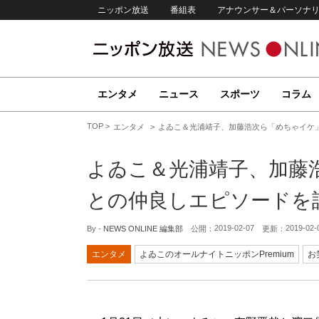
ニッポン放送
番組表
アナウンサー＆パーソナ
エンタメ
ニュース
スポーツ
コラム
TOP
エンタメ
よゐこ＆光浦靖子、加藤浩次ら「めちゃイケ
よゐこ＆光浦靖子、加藤
との仲良しエピソードを
2019-02-07
2019-02-
By -
NEWS ONLINE 編集部
公開：
更新：
エンタメ
よゐこのオールナイトニッポンPremium
お