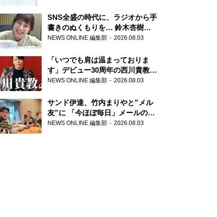
SNS全盛の時代に、ラジオから手
書きのぬくもりを… 鈴木杏樹の
直筆はがきが届く！
NEWS ONLINE 編集部
2026.08.03
『MUSIC10』こちら有楽町駅前
郵便局
「いつでも肩は温まっておりま
す」デビュー30周年の西川貴教が
『オールナイトニッポン』に登
NEWS ONLINE 編集部
2026.08.03
場！
サンド伊達、竹内まりやと”メル
友”に 「今ほぼ毎日」メールのや
り取り明かす
NEWS ONLINE 編集部
2026.08.03