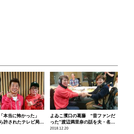
「本当に怖かった」
よゐこ濱口の葛藤 “昔ファンだ
から許されたテレビ局の
った”渡辺満里奈の話を夫・名倉
ャな企画
潤にできない
2018.12.20