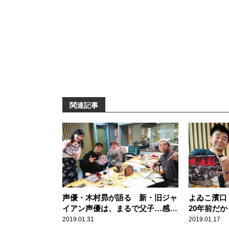
関連記事
声優・木村昴が語る 新・旧ジャ
よゐこ濱口
イアン声優は、まるで父子…感動
20年前だ
ストーリー
ムチャクチ
2019.01.31
2019.01.17