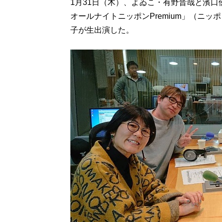
1月31日（木）、よゐこ・有野晋哉と濱
オールナイトニッポンPremium」（ニ
子が生出演した。