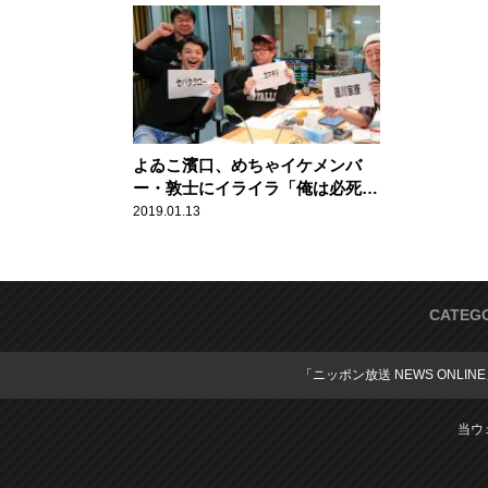
よゐこ濱口、めちゃイケメンバ
ー・敦士にイライラ「俺は必死
で…」
2019.01.13
CATEG
「ニッポン放送 NEWS ONLIN
当ウ