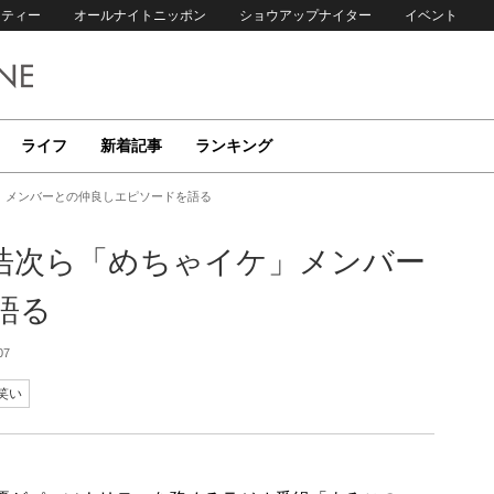
リティー
オールナイトニッポン
ショウアップナイター
イベント
ライフ
新着記事
ランキング
」メンバーとの仲良しエピソードを語る
浩次ら「めちゃイケ」メンバー
語る
07
笑い