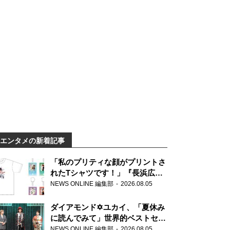
エンタメの新着記事
「私のプリティな顔がプリントさ
れたTシャツです！」『長浜広奈
天下無双』初の番組グッズ発売
NEWS ONLINE 編集部
2026.08.05
ダイアモンド✡ユカイ、「夏休み
に読んでみて」世界的ベストセラ
ー『アナスタシア』を紹介
NEWS ONLINE 編集部
2026.08.05