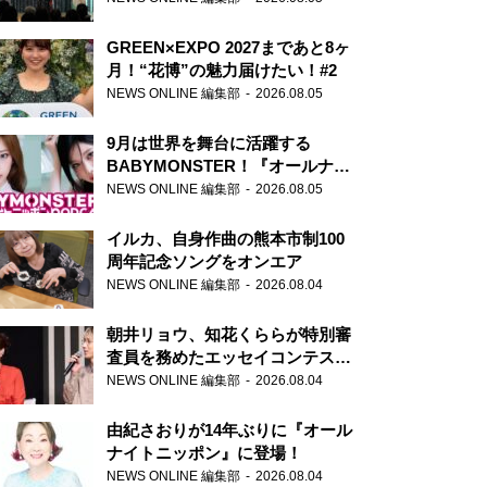
GREEN×EXPO 2027まであと8ヶ
月！“花博”の魅力届けたい！#2
NEWS ONLINE 編集部
2026.08.05
9月は世界を舞台に活躍する
BABYMONSTER！『オールナイ
トニッポンPODCAST』月替わり
NEWS ONLINE 編集部
2026.08.05
パーソナリティ
イルカ、自身作曲の熊本市制100
周年記念ソングをオンエア
NEWS ONLINE 編集部
2026.08.04
朝井リョウ、知花くららが特別審
査員を務めたエッセイコンテスト
の特別番組「#いまあなたに伝え
NEWS ONLINE 編集部
2026.08.04
たいこと」
由紀さおりが14年ぶりに『オール
ナイトニッポン』に登場！
NEWS ONLINE 編集部
2026.08.04