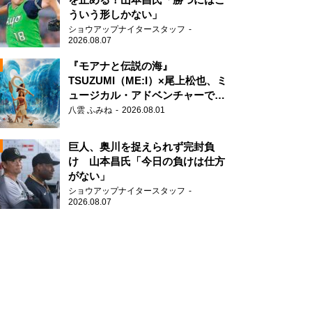
ういう形しかない」
ショウアップナイタースタッフ
2026.08.07
『モアナと伝説の海』
TSUZUMI（ME:I）×尾上松也、ミ
ュージカル・アドベンチャーで美
N
声を響かせる
八雲 ふみね
2026.08.01
AD
巨人、奥川を捉えられず完封負
け 山本昌氏「今日の負けは仕方
がない」
ショウアップナイタースタッフ
N
2026.08.07