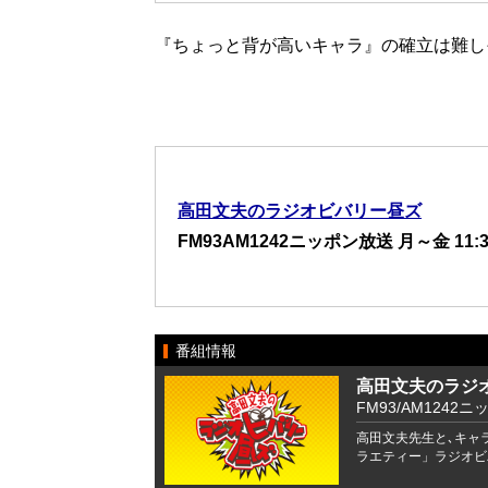
『ちょっと背が高いキャラ』の確立は難し
高田文夫のラジオビバリー昼ズ
FM93AM1242ニッポン放送 月～金 11:3
番組情報
高田文夫のラジ
FM93/AM1242ニ
高田文夫先生と､キャ
ラエティー」ラジオビ