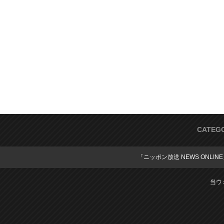
CATEG
「ニッポン放送 NEWS ONLIN
当ウ