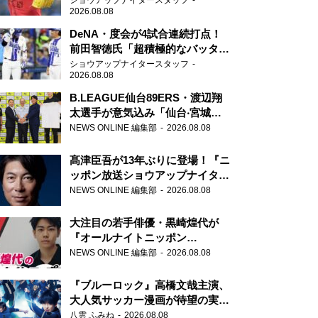
ショウアップナイタースタッフ
2026.08.08
DeNA・度会が4試合連続打点！
前田智徳氏「超積極的なバッター
はチャンスに強い」
ショウアップナイタースタッフ
2026.08.08
B.LEAGUE仙台89ERS・渡辺翔
太選手が意気込み「仙台‧宮城を
さらに盛り上げていきたいです」
NEWS ONLINE 編集部
2026.08.08
髙津臣吾が13年ぶりに登場！『ニ
ッポン放送ショウアップナイタ
ー』
NEWS ONLINE 編集部
2026.08.08
大注目の若手俳優・黒崎煌代が
『オールナイトニッポン
0(ZERO)』に初登場「今からとて
NEWS ONLINE 編集部
2026.08.08
もワクワクしております！」
『ブルーロック』高橋文哉主演、
大人気サッカー漫画が待望の実写
映画に
八雲 ふみね
2026.08.08