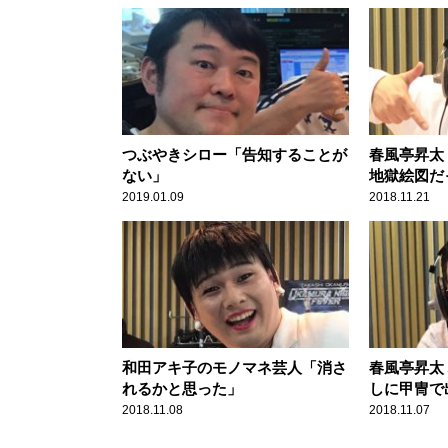
つぶやきシロー「告知することが
春風亭昇太
ない」
地獄絵図だ
2019.01.09
2018.11.21
和田アキ子のモノマネ芸人「消さ
春風亭昇太
れるかと思った」
しに甲冑で
2018.11.08
2018.11.07