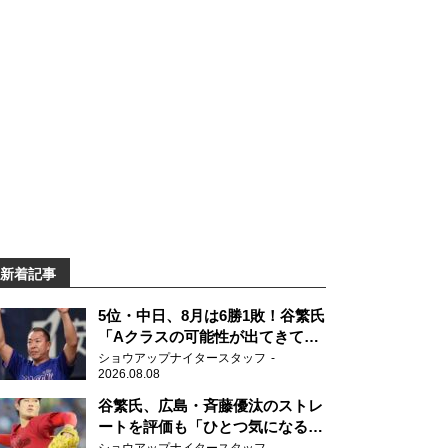
新着記事
5位・中日、8月は6勝1敗！谷繁氏
「Aクラスの可能性が出てきてい
ますね」
ショウアップナイタースタッフ
2026.08.08
谷繁氏、広島・斉藤優汰のストレ
ートを評価も「ひとつ気になるこ
とが…」