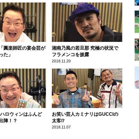
「圓楽師匠の宴会芸が
湘南乃風の若旦那 究極の状況で
った」
フラメンコを披露
2018.11.20
 ハロウィンはふんど
お笑い芸人カミナリはGUCCIの
出陣！？
太客⁉
2018.11.07