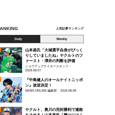
ANKING
人気記事ランキング
Daily
Weekly
山本昌氏「大城選手自身がびっく
りしていましたね」ヤクルトのフ
ァースト・澤井の判断を評価
N
ショウアップナイタースタッフ
2026.08.07
『中島健人のオールナイトニッポ
ン』放送決定！
NEWS ONLINE 編集部
2026.08.08
ヤクルト、奥川の完封勝利で連敗
を止める！山本昌氏「勝つにはこ