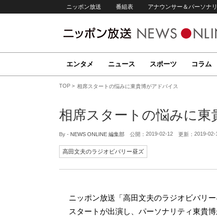
ニッポン放送
番組表
アナウンサー＆パーソナ
エンタメ
ニュース
スポーツ
コラム
TOP
相席スタートの悩みに東貴博がアドバイス
相席スタートの悩みに東
2019-02-12
2019-02-
By -
NEWS ONLINE 編集部
公開：
更新：
高田文夫のラジオビバリー昼ズ
ニッポン放送「高田文夫のラジオビバリー昼
スタートが出演し、パーソナリティ東貴博