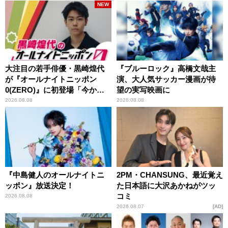
NEW
大注目の若手俳優・黒崎煌代
『ブルーロック』高橋文哉主
が『オールナイトニッポン
演、大人気サッカー漫画が待
0(ZERO)』に初登場「今から
望の実写映画に
とてもワクワクしておりま
2026.08.08
2026.08.08
す！」
『中島健人のオールナイトニ
2PM・CHANSUNG、最近覚え
ッポン』放送決定！
た日本語に大沢あかねがツッ
コミ
2026.08.08
2026.08.07
AD