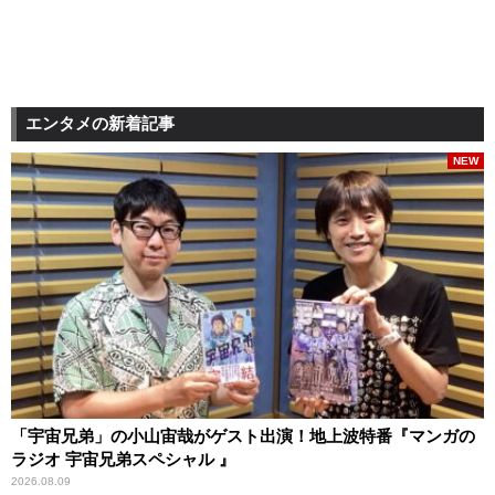
エンタメの新着記事
NEW
「宇宙兄弟」の小山宙哉がゲスト出演！地上波特番『マンガの
ラジオ 宇宙兄弟スペシャル 』
2026.08.09