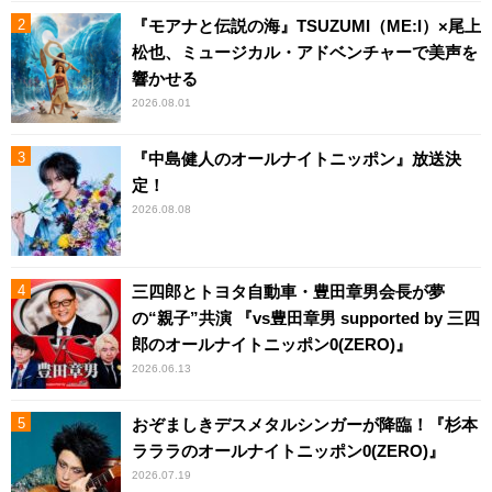
『モアナと伝説の海』TSUZUMI（ME:I）×尾上
松也、ミュージカル・アドベンチャーで美声を
響かせる
2026.08.01
『中島健人のオールナイトニッポン』放送決
定！
2026.08.08
三四郎とトヨタ自動車・豊田章男会長が夢
の“親子”共演 『vs豊田章男 supported by 三四
郎のオールナイトニッポン0(ZERO)』
2026.06.13
おぞましきデスメタルシンガーが降臨！『杉本
ラララのオールナイトニッポン0(ZERO)』
2026.07.19