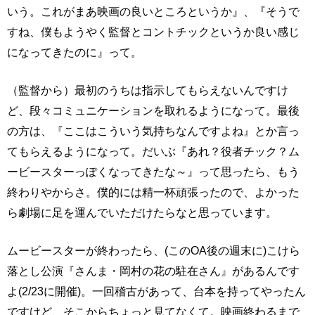
いう。これがまあ映画の良いところというか』、『そうで
すね、僕もようやく監督とコントチックというか良い感じ
になってきたのに』って。
（監督から）最初のうちは指示してもらえないんですけ
ど、段々コミュニケーションを取れるようになって。最後
の方は、『ここはこういう気持ちなんですよね』とか言っ
てもらえるようになって。だいぶ『あれ？役者チック？ム
ービースターっぽくなってきたな～』って思ったら、もう
終わりやからさ。僕的には精一杯頑張ったので、よかった
ら劇場に足を運んでいただけたらなと思っています。
ムービースターが終わったら、(このOA後の週末に)こけら
落とし公演『さんま・岡村の花の駐在さん』があるんです
よ(2/23に開催)。一回稽古があって、台本を持ってやったん
ですけど、そこからちょっと見てなくて。映画終わるまで