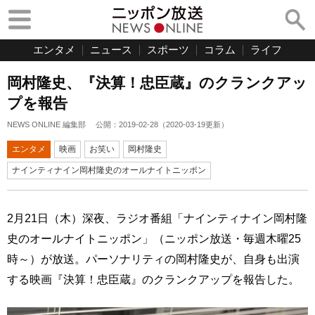
エンタメ
ニュース
スポーツ
コラム
ライフ
岡村隆史、『決算！忠臣蔵』のクランクアッ
プを報告
NEWS ONLINE 編集部
公開：
2019-02-28
（
2020-03-19
更新）
エンタメ
映画
お笑い
岡村隆史
ナインティナイン岡村隆史のオールナイトニッポン
2月21日（木）深夜、ラジオ番組「ナインティナイン岡村隆
史のオールナイトニッポン」（ニッポン放送・毎週木曜25
時～）が放送。パーソナリティの岡村隆史が、自身も出演
する映画『決算！忠臣蔵』のクランクアップを報告した。