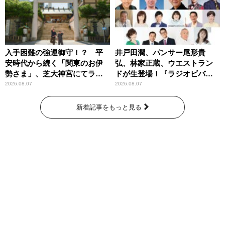
入手困難の強運御守！？ 平
井戸田潤、パンサー尾形貴
安時代から続く「関東のお伊
弘、林家正蔵、ウエストラン
勢さま」、芝大神宮にてラン
ドが生登場！『ラジオビバリ
パンプスが合格祈願！
ー昼ズ』
2026.08.07
2026.08.07
新着記事をもっと見る