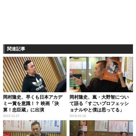
関連記事
岡村隆史、早くも日本アカデ
岡村隆史、嵐・大野智につい
ミー賞を意識！？ 映画「決
て語る「すごいプロフェッシ
算！忠臣蔵」に出演
ョナルやと僕は思ってる」
2018.12.27
2019.02.16