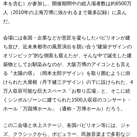
本を含む）が参加し、開催期間中の総入場者数は約6500万
人（2010年の上海万博に抜かれるまで最多記録）に及ん
だ。
会場には各国・企業などが意匠を凝らしたパビリオンが建
ち並び、近未来都市の風景演出を競い合う“建築デザインの
オリンピック”的な側面も窺えたが、そんな中で誕生した建
築物としてお馴染みなのが、大阪万博のアイコンとも言え
る『太陽の塔』（岡本太郎デザイン）を取り囲むように掛
けられた大屋根（丹下健三デザイン）の下に設けられた、4
万人収容可能な巨大スペース「お祭り広場」と、そこに続
くシンボルゾーンに建てられた1500人収容のコンサート・
ホール「万国博ホール」（通称・万博ホール）だろう。
この二会場と水上ステージ、各国パビリオン等には、ジャ
ズ、クラシックから、ポピュラー、民族音楽まで多彩なジ