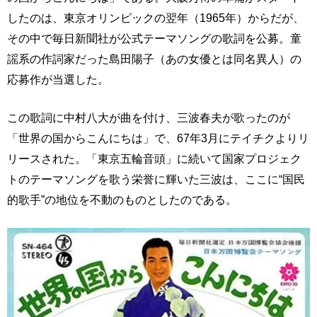
したのは、東京オリンピックの翌年（1965年）からだが、
その中で毎日新聞社が公式テーマソングの歌詞を公募。童
謡系の作詞家だった島田陽子（あの女優とは同名異人）の
応募作が当選した。
この歌詞に中村八大が曲を付け、三波春夫が歌ったのが
「世界の国からこんにちは」で、67年3月にテイチクよりリ
リースされた。「東京五輪音頭」に続いて国家プロジェク
トのテーマソングを歌う栄誉に輝いた三波は、ここに“国民
的歌手”の地位を不動のものとしたのである。