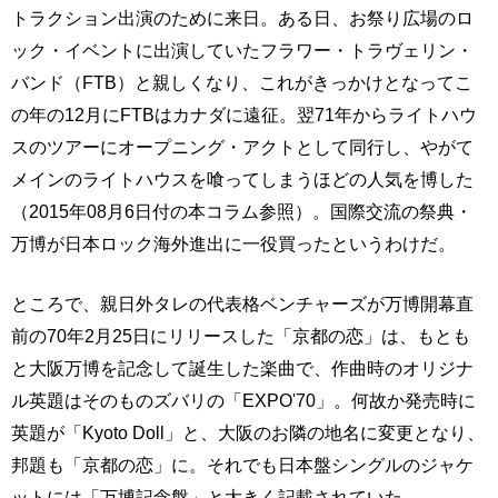
トラクション出演のために来日。ある日、お祭り広場のロ
ック・イベントに出演していたフラワー・トラヴェリン・
バンド（FTB）と親しくなり、これがきっかけとなってこ
の年の12月にFTBはカナダに遠征。翌71年からライトハウ
スのツアーにオープニング・アクトとして同行し、やがて
メインのライトハウスを喰ってしまうほどの人気を博した
（2015年08月6日付の本コラム参照）。国際交流の祭典・
万博が日本ロック海外進出に一役買ったというわけだ。
ところで、親日外タレの代表格ベンチャーズが万博開幕直
前の70年2月25日にリリースした「京都の恋」は、もとも
と大阪万博を記念して誕生した楽曲で、作曲時のオリジナ
ル英題はそのものズバリの「EXPO'70」。何故か発売時に
英題が「Kyoto Doll」と、大阪のお隣の地名に変更となり、
邦題も「京都の恋」に。それでも日本盤シングルのジャケ
ットには「万博記念盤」と大きく記載されていた。