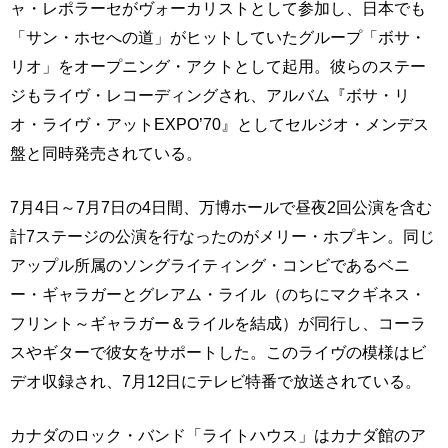
ャ・レポラーセがヴォーカリストとして参加し、日本でも
「サン・ホセへの道」がヒットしていたグループ「ボサ・
リオ」をオープニング・アクトとして起用。彼らのステー
ジもライヴ・レコーディングされ、アルバム『ボサ・リ
オ・ライヴ・アットEXPO’70』としてセルジオ・メンデス
盤と同時発売されている。
7月4日～7月7日の4日間、万博ホールで昼夜2回公演を含む
計7ステージの公演を行なったのがメリー・ホプキン。同じ
アップル所属のソングライティング・コンビであるベニ
ー・ギャラガーとグレアム・ライル（のちにマクギネス・
フリント～ギャラガー＆ライルを結成）が同行し、コーラ
スやギターで彼女をサポートした。このライヴの模様はビ
デオ収録され、7月12日にテレビ特番で放送されている。
カナダのロック・バンド「ライトハウス」はカナダ館のア