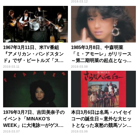
「サムシング」にインスピレ
2019.03.12
ーションを与えた曲とは
1967年3月11日、米TV番組
1985年3月8日、中森明菜
『アメリカン・バンドスタン
「ミ・アモーレ」がリリース
ド』でザ・ビートルズ「スト
～第二期明菜の起点となった
ロベリー・フィールズ・フォ
名曲
2019.03.11
2019.03.08
ーエバー」「ペニー・レイ
ン」のミュージック・ビデオ
が初めて放映される
1976年3月7日、吉田美奈子の
本日3月6日は名馬・ハイセイ
イベント「MINAKO’S
コーの誕生日～意外な大ヒッ
WEEK」に大滝詠一がゲスト
トとなった哀愁の競馬ソング
出演
「さらばハイセイコー」
2019.03.07
2019.03.06