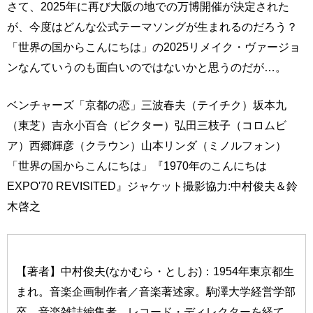
さて、2025年に再び大阪の地での万博開催が決定された
が、今度はどんな公式テーマソングが生まれるのだろう？
「世界の国からこんにちは」の2025リメイク・ヴァージョ
ンなんていうのも面白いのではないかと思うのだが…。
ベンチャーズ「京都の恋」三波春夫（テイチク）坂本九
（東芝）吉永小百合（ビクター）弘田三枝子（コロムビ
ア）西郷輝彦（クラウン）山本リンダ（ミノルフォン）
「世界の国からこんにちは」『1970年のこんにちは
EXPO'70 REVISITED』ジャケット撮影協力:中村俊夫＆鈴
木啓之
【著者】中村俊夫(なかむら・としお)：1954年東京都生
まれ。音楽企画制作者／音楽著述家。駒澤大学経営学部
卒。音楽雑誌編集者、レコード・ディレクターを経て、