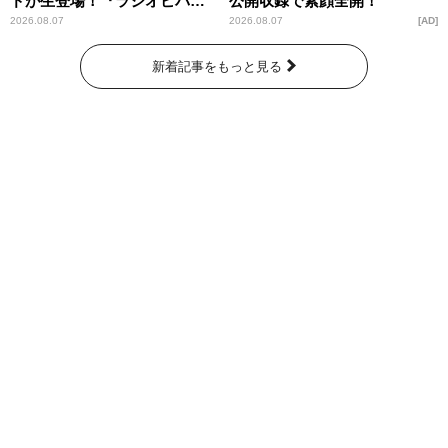
ドが生登場！『ラジオビバリ
公開収録で素顔全開！
ー昼ズ』
2026.08.07
2026.08.07
AD
新着記事をもっと見る