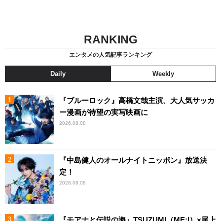
RANKING
エンタメの人気記事ランキング
Daily
Weekly
『ブルーロック』高橋文哉主演、大人気サッカ
ー漫画が待望の実写映画に
2026.08.08
『中島健人のオールナイトニッポン』放送決
定！
2026.08.08
『モアナと伝説の海』TSUZUMI（ME:I）×尾上