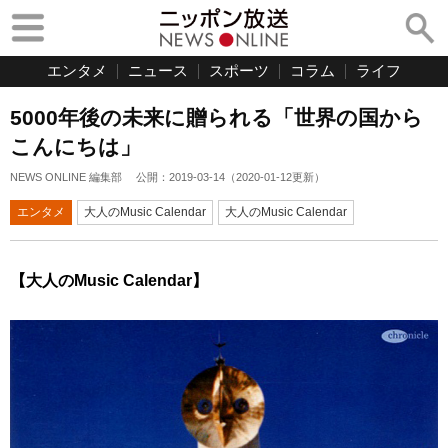
エンタメ
ニュース
スポーツ
コラム
ライフ
5000年後の未来に贈られる「世界の国から
こんにちは」
NEWS ONLINE 編集部
公開：
2019-03-14
（
2020-01-12
更新）
エンタメ
大人のMusic Calendar
大人のMusic Calendar
【大人のMusic Calendar】