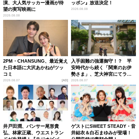
演、大人気サッカー漫画が待
ッポン』放送決定！
望の実写映画に
2026.08.08
2026.08.08
2PM・CHANSUNG、最近覚え
入手困難の強運御守！？ 平
た日本語に大沢あかねがツッ
安時代から続く「関東のお伊
コミ
勢さま」、芝大神宮にてラン
パンプスが合格祈願！
2026.08.07
AD
2026.08.07
井戸田潤、パンサー尾形貴
ゲストにSWEET STEADY・音
弘、林家正蔵、ウエストラン
井結衣＆白石まゆみが登場！