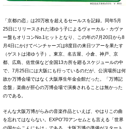
「京都の恋」は20万枚を超えるセールスを記録。同年5月
25日にリリースされた渚ゆう子によるヴォーカル・カヴァ
ー盤もオリコンNo.1ヒットとなり、この年の7月20日から8
月4日にかけてベンチャーズは8度目の来日ツアーを果たす
（ゲストは渚ゆう子）。東京、名古屋、小倉、神戸、京
都、広島、佐世保など全国13カ所を廻るスケジュールの中
で、7月25日には大阪にも行っているのだが、公演場所は何
故か万博会場ではなく大阪厚生年金会館だった。「万博記
念盤」楽曲が肝心の万博会場で演奏されることは無かった
のである。
そんな大阪万博がらみの音楽作品といえば、やはりこの曲
を忘れてはならない。EXPO’70アンセムとも言える「世界
の国からこんにちは」である。大阪万博の準備がスタート