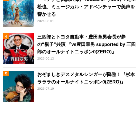
松也、ミュージカル・アドベンチャーで美声を
響かせる
2026.08.01
三四郎とトヨタ自動車・豊田章男会長が夢
の“親子”共演 『vs豊田章男 supported by 三四
郎のオールナイトニッポン0(ZERO)』
2026.06.13
おぞましきデスメタルシンガーが降臨！『杉本
ラララのオールナイトニッポン0(ZERO)』
2026.07.19