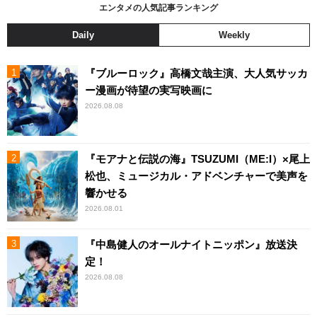
エンタメの人気記事ランキング
Daily
Weekly
『ブルーロック』高橋文哉主演、大人気サッカ
ー漫画が待望の実写映画に
2026.08.08
『モアナと伝説の海』TSUZUMI（ME:I）×尾上
松也、ミュージカル・アドベンチャーで美声を
響かせる
2026.08.01
『中島健人のオールナイトニッポン』放送決
定！
2026.08.08