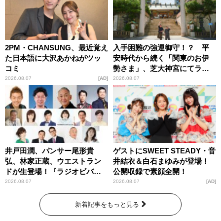
2PM・CHANSUNG、最近覚え
入手困難の強運御守！？ 平
た日本語に大沢あかねがツッ
安時代から続く「関東のお伊
コミ
勢さま」、芝大神宮にてラン
パンプスが合格祈願！
2026.08.07
AD
2026.08.07
井戸田潤、パンサー尾形貴
ゲストにSWEET STEADY・音
弘、林家正蔵、ウエストラン
井結衣＆白石まゆみが登場！
ドが生登場！『ラジオビバリ
公開収録で素顔全開！
ー昼ズ』
2026.08.07
2026.08.07
AD
新着記事をもっと見る