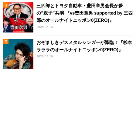
三四郎とトヨタ自動車・豊田章男会長が夢
の“親子”共演 『vs豊田章男 supported by 三四
郎のオールナイトニッポン0(ZERO)』
2026.06.13
おぞましきデスメタルシンガーが降臨！『杉本
ラララのオールナイトニッポン0(ZERO)』
2026.07.19