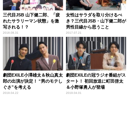
三代目JSB 山下健二郎、「疲
女性はサラダを取り分けるべ
れたサラリーマン状態」を激
き？三代目JSB・山下健二郎が
写される！？
男性目線から思うこと
2018.08.31
2017.07.21
劇団EXILE小澤雄太＆秋山真太
劇団EXILEの冠ラジオ番組がス
郎の出演が決定！ “男のモテし
タート！ 初回放送に町田啓太
ぐさ”を考える
＆小野塚勇人が登場
2019.04.22
2019.04.01