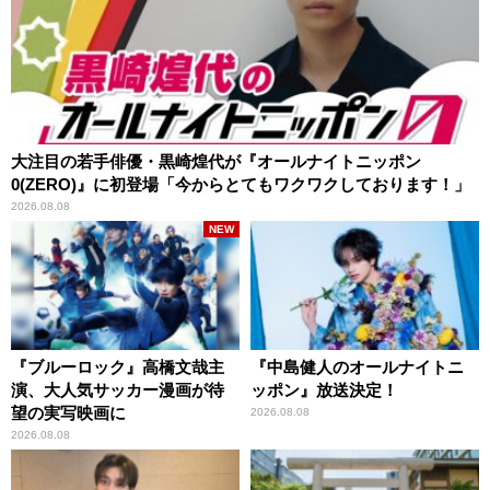
大注目の若手俳優・黒崎煌代が『オールナイトニッポン
0(ZERO)』に初登場「今からとてもワクワクしております！」
2026.08.08
NEW
『ブルーロック』高橋文哉主
『中島健人のオールナイトニ
演、大人気サッカー漫画が待
ッポン』放送決定！
望の実写映画に
2026.08.08
2026.08.08