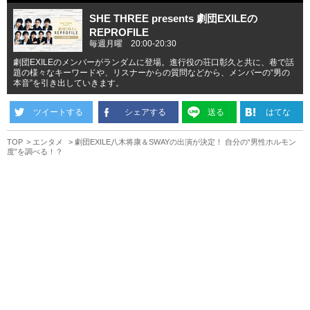
SHE THREE presents 劇団EXILEの
REPROFILE
毎週月曜 20:00-20:30
劇団EXILEのメンバーがランダムに登場。進行役の荘口彰久と共に、巷で話
題の様々なキーワードや、リスナーからの質問などから、メンバーの“男の
本音”を引き出していきます。
ツイートする
シェアする
送る
はてな
TOP
エンタメ
劇団EXILE八木将康＆SWAYの出演が決定！ 自分の“男性ホルモン
度”を調べる！？