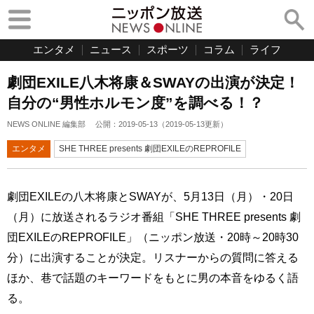
エンタメ
ニュース
スポーツ
コラム
ライフ
劇団EXILE八木将康＆SWAYの出演が決定！
自分の“男性ホルモン度”を調べる！？
NEWS ONLINE 編集部
公開：
2019-05-13
（
2019-05-13
更新）
エンタメ
SHE THREE presents 劇団EXILEのREPROFILE
劇団EXILEの八木将康とSWAYが、5月13日（月）・20日
（月）に放送されるラジオ番組「SHE THREE presents 劇
団EXILEのREPROFILE」（ニッポン放送・20時～20時30
分）に出演することが決定。リスナーからの質問に答える
ほか、巷で話題のキーワードをもとに男の本音をゆるく語
る。