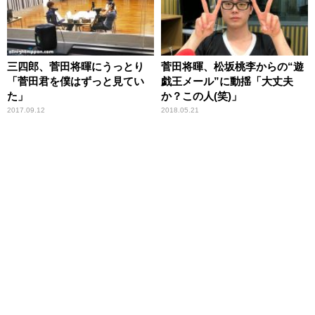
三四郎、菅田将暉にうっとり
菅田将暉、松坂桃李からの“遊
「菅田君を僕はずっと見てい
戯王メール”に動揺「大丈夫
た」
か？この人(笑)」
2017.09.12
2018.05.21