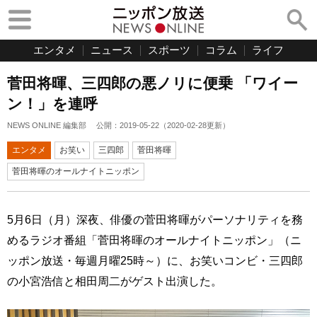
エンタメ
ニュース
スポーツ
コラム
ライフ
菅田将暉、三四郎の悪ノリに便乗 「ワイー
ン！」を連呼
NEWS ONLINE 編集部
公開：
2019-05-22
（
2020-02-28
更新）
エンタメ
お笑い
三四郎
菅田将暉
菅田将暉のオールナイトニッポン
5月6日（月）深夜、俳優の菅田将暉がパーソナリティを務
めるラジオ番組「菅田将暉のオールナイトニッポン」（ニ
ッポン放送・毎週月曜25時～）に、お笑いコンビ・三四郎
の小宮浩信と相田周二がゲスト出演した。