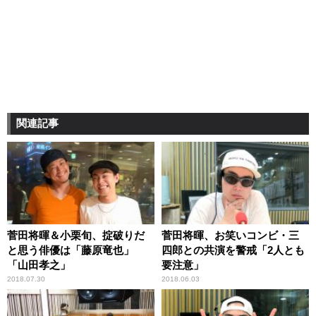
関連記事
菅田将暉＆小栗旬、掟破りだ
菅田将暉、お笑いコンビ・三
と思う俳優は「藤原竜也」
四郎との共演を警戒「2人とも
「山田孝之」
要注意」
2018.07.30
2018.06.03