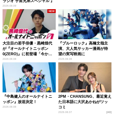
ラジオ 宇宙兄弟スペシャル 』
2026.08.09
NEW
大注目の若手俳優・黒崎煌代
『ブルーロック』高橋文哉主
が『オールナイトニッポン
演、大人気サッカー漫画が待
0(ZERO)』に初登場「今から
望の実写映画に
とてもワクワクしておりま
2026.08.08
2026.08.08
す！」
『中島健人のオールナイトニ
2PM・CHANSUNG、最近覚え
ッポン』放送決定！
た日本語に大沢あかねがツッ
コミ
2026.08.08
2026.08.07
AD