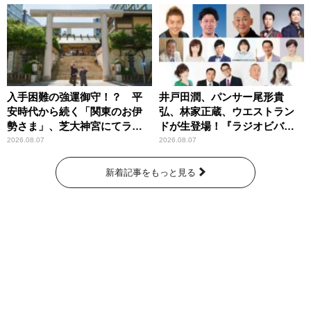
入手困難の強運御守！？ 平
井戸田潤、パンサー尾形貴
安時代から続く「関東のお伊
弘、林家正蔵、ウエストラン
勢さま」、芝大神宮にてラン
ドが生登場！『ラジオビバリ
パンプスが合格祈願！
ー昼ズ』
2026.08.07
2026.08.07
新着記事をもっと見る