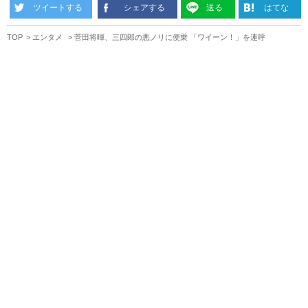
ツイートする
シェアする
送る
はてな
TOP
エンタメ
菅田将暉、三四郎の悪ノリに便乗 「ワイーン！」を連呼