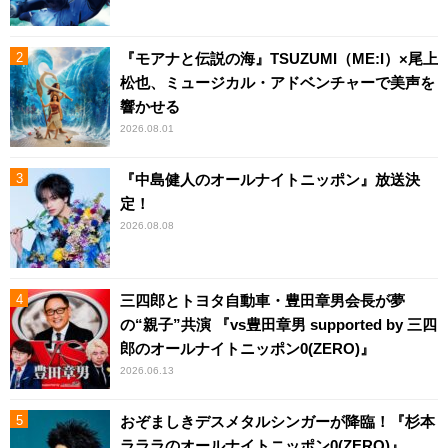
『モアナと伝説の海』TSUZUMI（ME:I）×尾上
松也、ミュージカル・アドベンチャーで美声を
響かせる
2026.08.01
『中島健人のオールナイトニッポン』放送決
定！
2026.08.08
三四郎とトヨタ自動車・豊田章男会長が夢
の“親子”共演 『vs豊田章男 supported by 三四
郎のオールナイトニッポン0(ZERO)』
2026.06.13
おぞましきデスメタルシンガーが降臨！『杉本
ラララのオールナイトニッポン0(ZERO)』