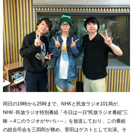
同日の19時から25時まで、NHKと民放ラジオ101局が、
NHK･民放ラジオ特別番組「今日は一日“民放ラジオ番組”三
昧 ～#このラジオがヤバい～」を放送しており、この番組
の総合司会を三四郎が務め、菅田はゲストとして出演。そ