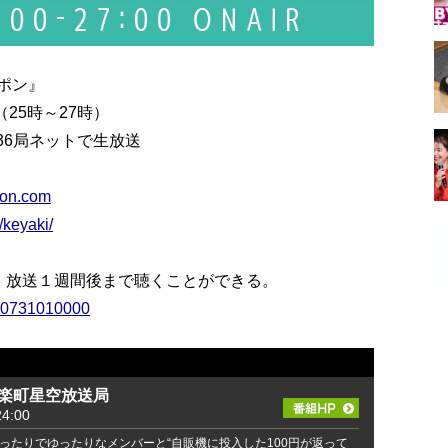
ポン』
（25時～27時）
36局ネットで生放送
pon.com
/keyaki/
能で、放送１週間後まで聴くことができる。
190731010000
有楽町星空放送局
4:00
ったりでゆったりなメンバーと“自販機に投入した100円が返って