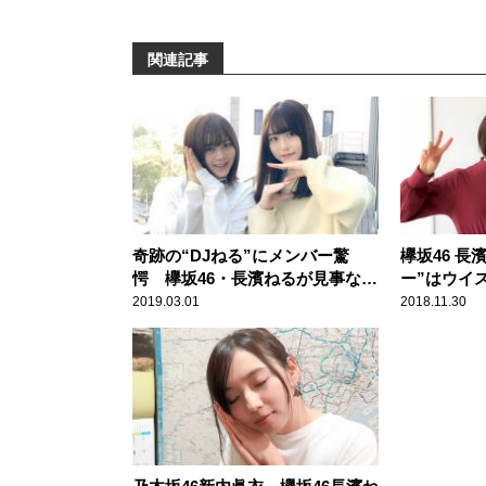
関連記事
奇跡の“DJねる”にメンバー驚
欅坂46 長
愕 欅坂46・長濱ねるが見事な
ー”はウイ
DJぶりを披露
酔っ払わな
2019.03.01
2018.11.30