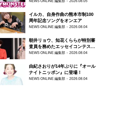
トニッポンPODCAST』月替わり
NEWS ONLINE 編集部
2026.08.05
パーソナリティ
イルカ、自身作曲の熊本市制100
周年記念ソングをオンエア
NEWS ONLINE 編集部
2026.08.04
朝井リョウ、知花くららが特別審
査員を務めたエッセイコンテスト
の特別番組「#いまあなたに伝え
NEWS ONLINE 編集部
2026.08.04
たいこと」
由紀さおりが14年ぶりに『オール
ナイトニッポン』に登場！
NEWS ONLINE 編集部
2026.08.04