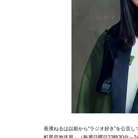
長濱ねるは以前から“ラジオ好き”を公言し
町星空放送局」（毎週日曜日23時30分～