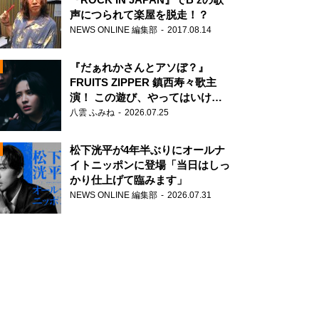
声につられて楽屋を脱走！？
NEWS ONLINE 編集部
2017.08.14
『だぁれかさんとアソぼ？』
FRUITS ZIPPER 鎮西寿々歌主
演！ この遊び、やってはいけま
せん。
八雲 ふみね
2026.07.25
N
松下洸平が4年半ぶりにオールナ
イトニッポンに登場「当日はしっ
かり仕上げて臨みます」
NEWS ONLINE 編集部
2026.07.31
N