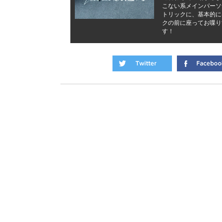
こない系メインパーソ
トリックに、基本的に
クの前に座ってお喋り
す！