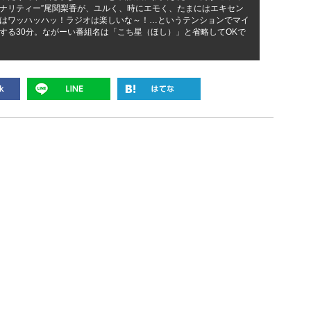
ナリティー”尾関梨香が、ユルく、時にエモく、たまにはエキセン
はワッハッハッ！ラジオは楽しいな～！…というテンションでマイ
する30分。ながーい番組名は「こち星（ほし）」と省略してOKで