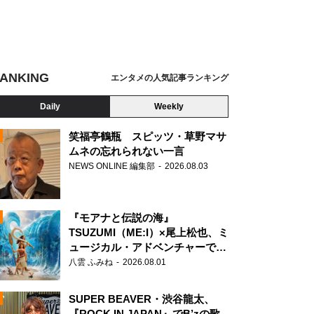
ANKING
エンタメの人気記事ランキング
Daily
Weekly
笑福亭鶴瓶 スピッツ・草野マサ
ムネの忘れられない一言
NEWS ONLINE 編集部
2026.08.03
N
『モアナと伝説の海』
TSUZUMI（ME:I）×尾上松也、ミ
ュージカル・アドベンチャーで美
声を響かせる
八雲 ふみね
2026.08.01
SUPER BEAVER・渋谷龍太、
『ROCK IN JAPAN』でB’zの歌