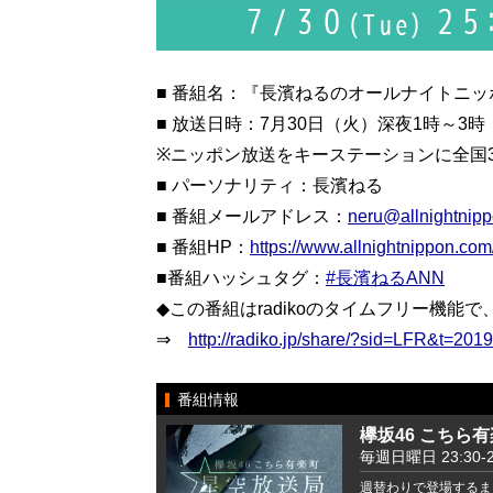
■ 番組名：『長濱ねるのオールナイトニッ
■ 放送日時：7月30日（火）深夜1時～3時
※ニッポン放送をキーステーションに全国
■ パーソナリティ：長濱ねる
■ 番組メールアドレス：
neru@allnightnip
■ 番組HP：
https://www.allnightnippon.com
■番組ハッシュタグ：
#長濱ねるANN
◆この番組はradikoのタイムフリー機
⇒
http://radiko.jp/share/?sid=LFR&t=20
番組情報
欅坂46 こちら
毎週日曜日 23:30-2
週替わりで登場するま