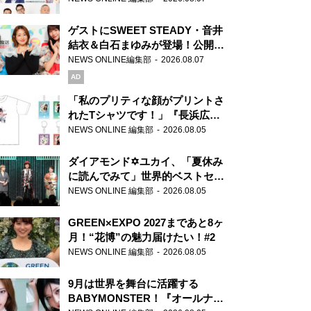
ゲストにSWEET STEADY・音井
結衣＆白石まゆみが登場！公開収
録で素顔全開！
NEWS ONLINE編集部
2026.08.07
AD
「私のプリティな顔がプリントさ
れたTシャツです！」『長浜広奈
天下無双』初の番組グッズ発売
NEWS ONLINE 編集部
2026.08.05
ダイアモンド✡ユカイ、「夏休み
に読んでみて」世界的ベストセラ
ー『アナスタシア』を紹介
NEWS ONLINE 編集部
2026.08.05
GREEN×EXPO 2027まであと8ヶ
月！“花博”の魅力届けたい！#2
NEWS ONLINE 編集部
2026.08.05
9月は世界を舞台に活躍する
BABYMONSTER！『オールナイ