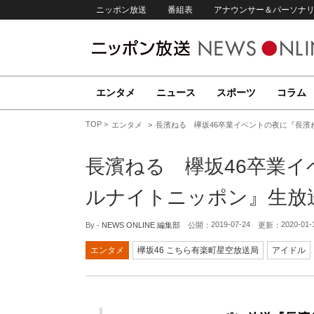
ニッポン放送
番組表
アナウンサー＆パーソナ
エンタメ
ニュース
スポーツ
コラム
TOP
エンタメ
長濱ねる 欅坂46卒業イベントの夜に『長濱
長濱ねる 欅坂46卒業
ルナイトニッポン』生放
2019-07-24
2020-01-
By -
NEWS ONLINE 編集部
公開：
更新：
エンタメ
欅坂46 こちら有楽町星空放送局
アイドル