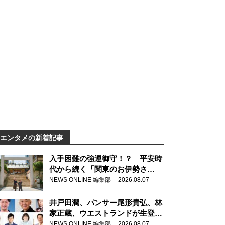
エンタメの新着記事
入手困難の強運御守！？ 平安時
代から続く「関東のお伊勢さ
ま」、芝大神宮にてランパンプス
NEWS ONLINE 編集部
2026.08.07
が合格祈願！
井戸田潤、パンサー尾形貴弘、林
家正蔵、ウエストランドが生登
場！『ラジオビバリー昼ズ』
NEWS ONLINE 編集部
2026.08.07