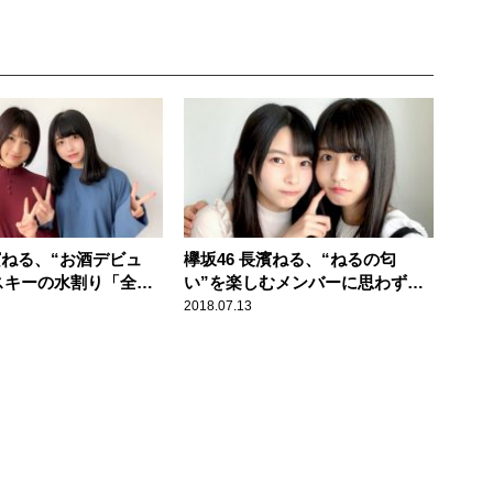
濱ねる、“お酒デビュ
欅坂46 長濱ねる、“ねるの匂
スキーの水割り「全然
い”を楽しむメンバーに思わず赤
くて」
面
2018.07.13