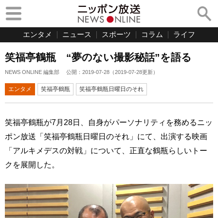
エンタメ
ニュース
スポーツ
コラム
ライフ
笑福亭鶴瓶 “夢のない撮影秘話”を語る
NEWS ONLINE 編集部
公開：
2019-07-28
（
2019-07-28
更新）
エンタメ
笑福亭鶴瓶
笑福亭鶴瓶日曜日のそれ
笑福亭鶴瓶が7月28日、自身がパーソナリティを務めるニッ
ポン放送「笑福亭鶴瓶日曜日のそれ」にて、出演する映画
「アルキメデスの対戦」について、正直な鶴瓶らしいトー
クを展開した。