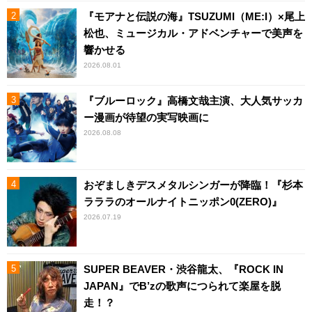
『モアナと伝説の海』TSUZUMI（ME:I）×尾上
松也、ミュージカル・アドベンチャーで美声を
響かせる
2026.08.01
『ブルーロック』高橋文哉主演、大人気サッカ
ー漫画が待望の実写映画に
2026.08.08
おぞましきデスメタルシンガーが降臨！『杉本
ラララのオールナイトニッポン0(ZERO)』
2026.07.19
SUPER BEAVER・渋谷龍太、『ROCK IN
JAPAN』でB’zの歌声につられて楽屋を脱
走！？