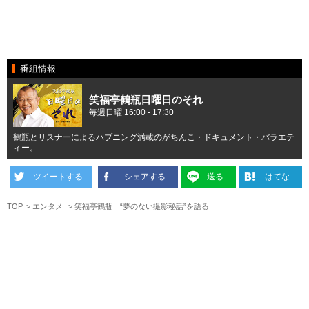
番組情報
笑福亭鶴瓶日曜日のそれ
毎週日曜 16:00 - 17:30
鶴瓶とリスナーによるハプニング満載のがちんこ・ドキュメント・バラエテ
ィー。
ツイートする
シェアする
送る
はてな
TOP
エンタメ
笑福亭鶴瓶 “夢のない撮影秘話”を語る