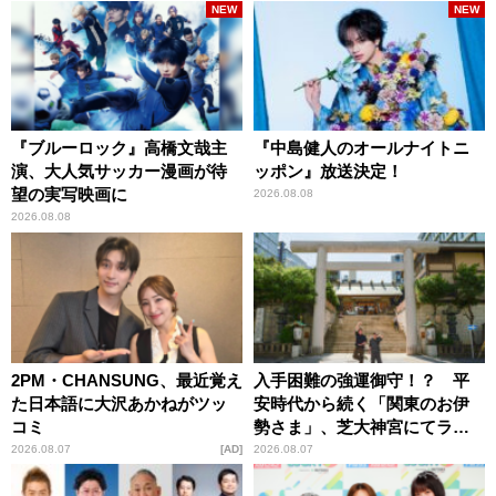
NEW
NEW
『ブルーロック』高橋文哉主
『中島健人のオールナイトニ
演、大人気サッカー漫画が待
ッポン』放送決定！
望の実写映画に
2026.08.08
2026.08.08
2PM・CHANSUNG、最近覚え
入手困難の強運御守！？ 平
た日本語に大沢あかねがツッ
安時代から続く「関東のお伊
コミ
勢さま」、芝大神宮にてラン
パンプスが合格祈願！
2026.08.07
AD
2026.08.07