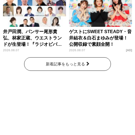
井戸田潤、パンサー尾形貴
ゲストにSWEET STEADY・音
弘、林家正蔵、ウエストラン
井結衣＆白石まゆみが登場！
ドが生登場！『ラジオビバリ
公開収録で素顔全開！
ー昼ズ』
2026.08.07
2026.08.07
AD
新着記事をもっと見る