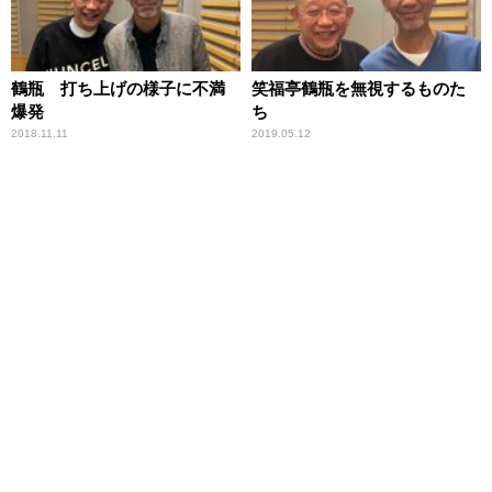
鶴瓶 打ち上げの様子に不満
笑福亭鶴瓶を無視するものた
爆発
ち
2018.11.11
2019.05.12