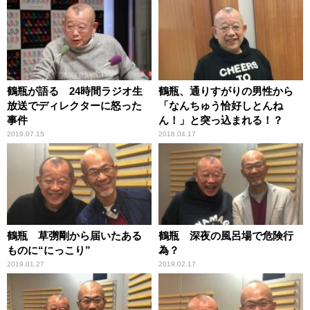
鶴瓶が語る 24時間ラジオ生
鶴瓶、通りすがりの男性から
放送でディレクターに怒った
「なんちゅう恰好しとんね
事件
ん！」と突っ込まれる！？
2019.07.15
2018.04.17
鶴瓶 草彅剛から届いたある
鶴瓶 深夜の風呂場で危険行
ものに“にっこり”
為？
2019.01.27
2019.02.17