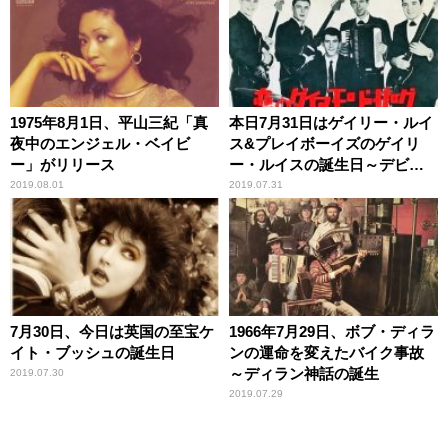
1975年8月1日、平山三紀「真
本日7月31日はゲイリー・ルイ
夜中のエンジェル・ベイビ
ス&プレイボーイズのゲイリ
ー」がリリース
ー・ルイスの誕生日～デビュ
ー曲に大物ミュージシャンが
2019.08.01
2019.07.31
関わったワケ
7月30日、今日は英国の至宝ケ
1966年7月29日、ボブ・ディラ
イト・ブッシュの誕生日
ンの運命を変えたバイク事故
～ディラン神話の誕生
2019.07.30
2019.07.29