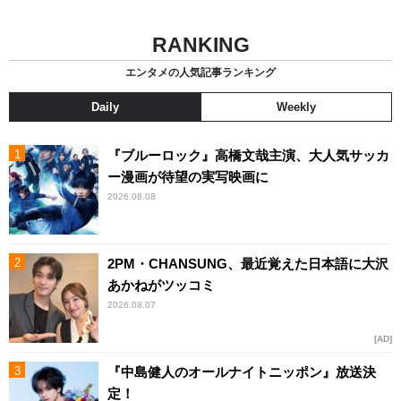
RANKING
エンタメの人気記事ランキング
Daily
Weekly
『ブルーロック』高橋文哉主演、大人気サッカ
ー漫画が待望の実写映画に
2026.08.08
2PM・CHANSUNG、最近覚えた日本語に大沢
あかねがツッコミ
2026.08.07
AD
『中島健人のオールナイトニッポン』放送決
定！