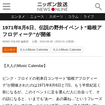
エンタメ
ニュース
スポーツ
コラム
ライフ
1971年8月6日、伝説の野外イベント“箱根ア
フロディーテ”が開催
NEWS ONLINE 編集部
公開：
2019-08-06
（
2020-01-12
更新）
エンタメ
大人のMusic Calendar
大人のMusic Calendar
【大人のMusic Calendar】
ピンク・フロイドの初来日コンサート“箱根アフロディー
テ”が開催されたのは1971年8月6日と7日。もう半世紀近く
前になるが、このイベントに足を運んだ人に出会って、そ
の話になると、いまでも“あー、あの霧ね…”というフレーズ