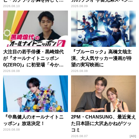
『オールナイトニッポン
ル 』
2026.08.10
2026.08.09
0(ZERO)』に登場！
大注目の若手俳優・黒崎煌代
『ブルーロック』高橋文哉主
が『オールナイトニッポン
演、大人気サッカー漫画が待
0(ZERO)』に初登場「今から
望の実写映画に
とてもワクワクしておりま
2026.08.08
2026.08.08
す！」
『中島健人のオールナイトニ
2PM・CHANSUNG、最近覚え
ッポン』放送決定！
た日本語に大沢あかねがツッ
コミ
2026.08.08
2026.08.07
AD