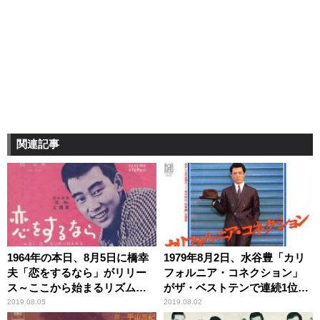
関連記事
1964年の本日、8月5日に橋幸
1979年8月2日、水谷豊「カリ
夫「恋をするなら」がリリー
フォルニア・コネクション」
ス～ここから始まるリズム歌
がザ・ベストテンで連続1位を
謡路線
獲得
2019.08.05
2019.08.02