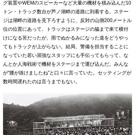
グ装置やWEMのスピーカーなど大量の機材を積み込んだ10
トン・トラック数台が芦ノ湖畔の道路に到着する。ステー
ジは湖畔の道路を見下ろすように、反対の山側200メートル
位の位置にあって、トラックはステージの脇まで来て横付
けになる筈だったが、雨でぬかるみになった道をどうやっ
てもトラックが上がらない。結局、警備を担当することに
なっていた若い屈強なスタッフにも手伝ってもらって、な
んとか人海戦術で機材をステージまで運び込んだ。みんな
が“腰が抜けましたね”と口々に言っていた。セッティングが
数時間遅れたのは言うまでもない。