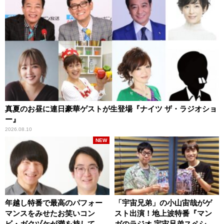
真夏のお昼に連日豪華ゲストが生登場『ナイツ ザ・ラジオショ
ー』
2026.08.10
NEW
年越し特番で最高のパフォー
「宇宙兄弟」の小山宙哉がゲ
マンスをみせたお笑いコン
スト出演！地上波特番『マン
ビ・ガクヅケが満を持して
ガのラジオ 宇宙兄弟スペシャ